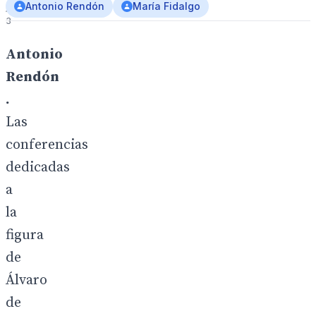
Antonio Rendón
María Fidalgo
/
3
Antonio
Rendón
.
Las
conferencias
dedicadas
a
la
figura
de
Álvaro
de