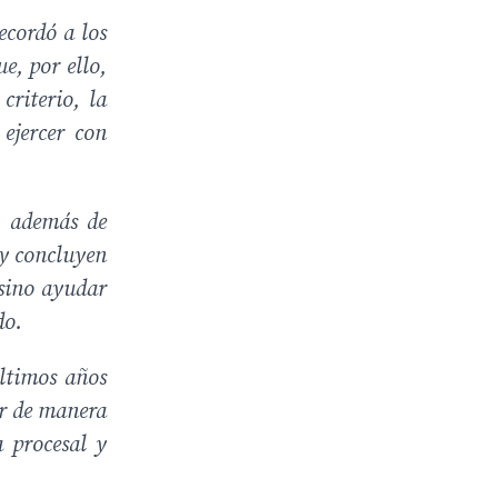
recordó a los
e, por ello,
riterio, la
 ejercer con
, además de
oy concluyen
 sino ayudar
do.
últimos años
ar de manera
a procesal y