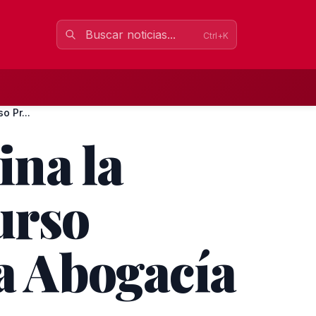
Ctrl+K
 Pr...
ina la
urso
la Abogacía