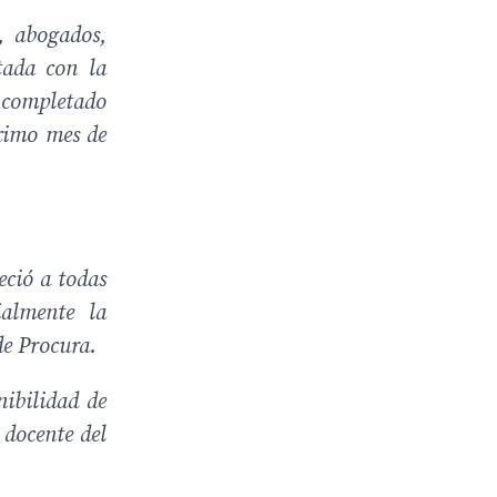
, abogados,
tada con la
n completado
óximo mes de
ció a todas
ialmente la
de Procura.
nibilidad de
 docente del