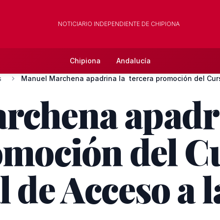
NOTICIARIO INDEPENDIENTE DE CHIPIONA
Chipiona
Andalucía
s
Manuel Marchena apadrina la tercera promoción del Curso
rchena apadr
omoción del C
l de Acceso a 