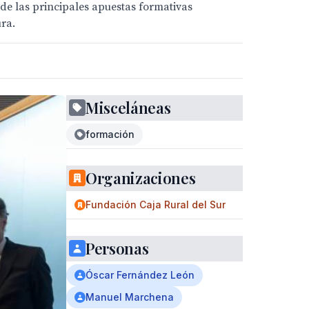
e las principales apuestas formativas
ura.
Misceláneas
formación
Organizaciones
Fundación Caja Rural del Sur
Personas
Óscar Fernández León
Manuel Marchena