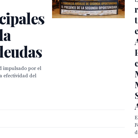
cipales
la
deudas
d impulsado por el
a efectividad del
E
F
d