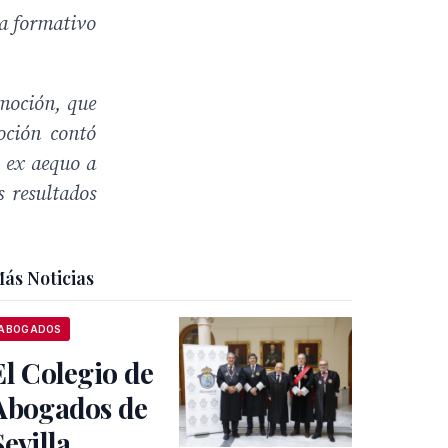
ma formativo
omoción, que
oción contó
 ex aequo a
s resultados
ás Noticias
ABOGADOS
El Colegio de
Abogados de
Sevilla