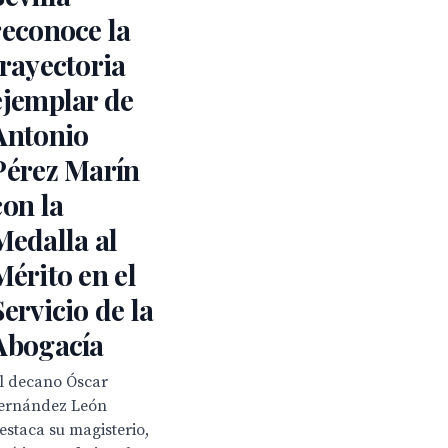
reconoce la
trayectoria
ejemplar de
Antonio
Pérez Marín
con la
Medalla al
Mérito en el
Servicio de la
Abogacía
l decano Óscar
ernández León
estaca su magisterio,