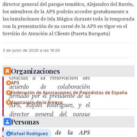
director general del parque temático, Alejandro del Barrio,
los miembros de la APS podrán acceder gratuitamente a
las instalaciones de Isla Mágica durante toda la temporada
con la presentación de su carné de la APS en vigor en el
Servicio de Atención al Cliente (Puerta Barqueta)
3 de junio de 2026 a las 19:26
Organizaciones
Gracias a la renovación del
APS
acuerdo de colaboración
Federación de Asociaciones de Periodistas de España
firmado por el presidente de la
Asociación de la Prensa
APS, Rafael Rodríguez, y el
director general del parque
Personas
temático, Alejandro del Barrio,
los miembros de la APS
Rafael Rodríguez