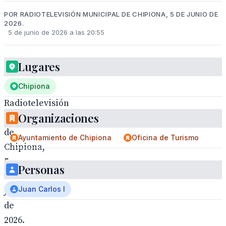
POR RADIOTELEVISIÓN MUNICIPAL DE CHIPIONA, 5 DE JUNIO DE
2026.
5 de junio de 2026 a las 20:55
Lugares
Chipiona
Radiotelevisión
Organizaciones
municipal
de
Ayuntamiento de Chipiona
Oficina de Turismo
Chipiona,
5
Personas
de
Juan Carlos I
junio
de
2026.