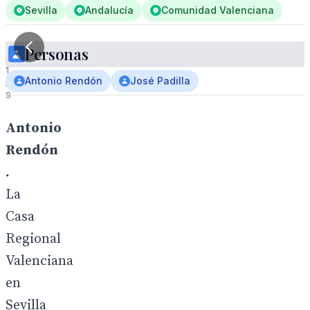
Sevilla
Andalucía
Comunidad Valenciana
Personas
1
Antonio Rendón
José Padilla
/
9
Antonio
Rendón
.
La
Casa
Regional
Valenciana
en
Sevilla