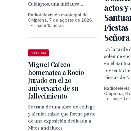
Cuidaytos, una iniciativa...
actos y 
Santuar
Radiotelevisión municipal de
Chipiona, 7 de agosto de 2026.
Fiestas
•
hace 10 horas
Señora
En la tarde 
CHIPIONA
solemne euca
Miguel Caiceo
en el Santua
presentación
homenajea a Rocío
Fiestas de Nu
Jurado en el 20
aniversario de su
Radiotelevis
Chipiona, 6 
fallecimiento
•
hace 1 dí
Se trata de una obra de collage
y técnica mixta que forma parte
de una exposición dedicada a
Mitos andaluces