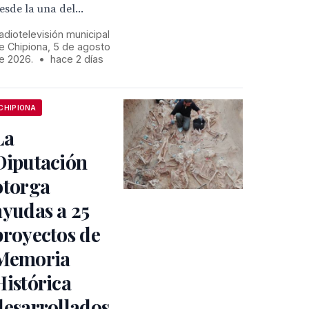
esde la una del...
adiotelevisión municipal
e Chipiona, 5 de agosto
e 2026.
•
hace 2 días
CHIPIONA
La
Diputación
otorga
ayudas a 25
proyectos de
Memoria
Histórica
desarrollados