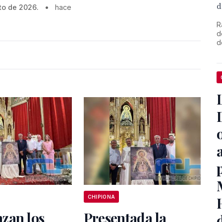
d
to de 2026.
•
hace
R
d
d
CHIPIONA
zan los
Presentada la