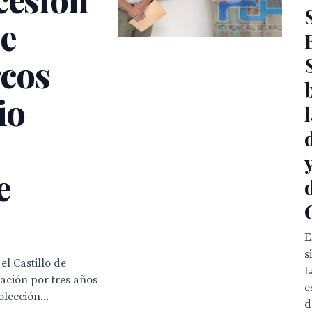
de
rcos
io
e
E
s
l Castillo de
L
ación por tres años
e
lección...
d