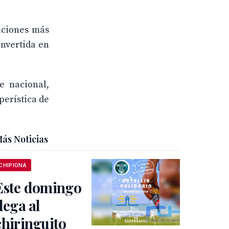
iciones más
onvertida en
e nacional,
perística de
ás Noticias
CHIPIONA
Este domingo
llega al
chiringuito