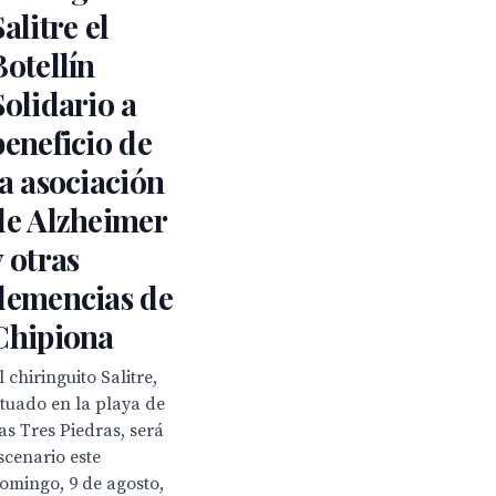
Salitre el
Botellín
Solidario a
beneficio de
la asociación
de Alzheimer
y otras
demencias de
Chipiona
l chiringuito Salitre,
ituado en la playa de
as Tres Piedras, será
scenario este
omingo, 9 de agosto,