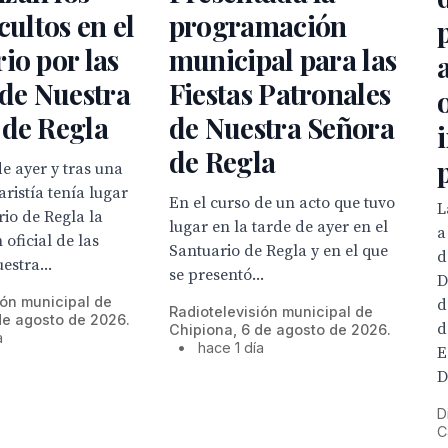
cultos en el
programación
io por las
municipal para las
 de Nuestra
Fiestas Patronales
 de Regla
de Nuestra Señora
de Regla
de ayer y tras una
ristía tenía lugar
En el curso de un acto que tuvo
L
rio de Regla la
lugar en la tarde de ayer en el
a
 oficial de las
Santuario de Regla y en el que
d
estra...
se presentó...
D
ión municipal de
d
Radiotelevisión municipal de
de agosto de 2026.
d
Chipiona, 6 de agosto de 2026.
a
•
hace 1 día
E
D
D
C