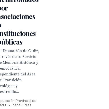
por
asociaciones
o
instituciones
públicas
a Diputación de Cádiz,
 través de su Servicio
e Memoria Histórica y
emocrática,
ependiente del Área
e Transición
cológica y
esarrollo...
iputación Provincial de
ádiz
•
hace 3 días