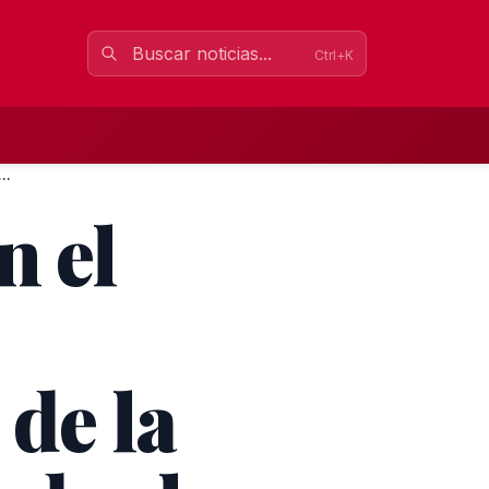
Ctrl+K
..
n el
 de la