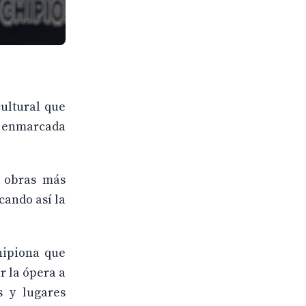
cultural que
tá enmarcada
s obras más
cando así la
hipiona que
r la ópera a
s y lugares