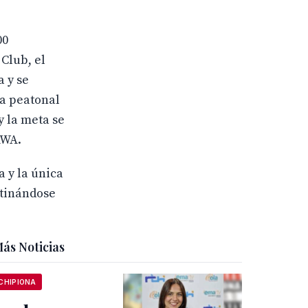
00
Club, el
 y se
la peatonal
y la meta se
AWA.
 y la única
stinándose
ás Noticias
CHIPIONA