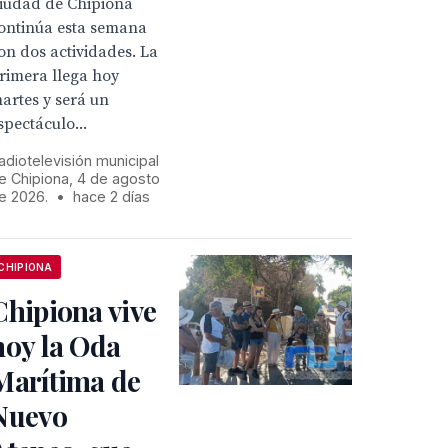
iudad de Chipiona
ontinúa esta semana
on dos actividades. La
rimera llega hoy
artes y será un
spectáculo...
adiotelevisión municipal
e Chipiona, 4 de agosto
e 2026.
•
hace 2 días
CHIPIONA
Chipiona vive
hoy la Oda
Marítima de
Nuevo