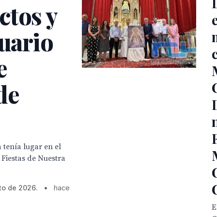
ctos y
tuario
e
de
 tenía lugar en el
 Fiestas de Nuestra
to de 2026.
•
hace
E