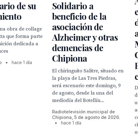
ario de su
Solidario a
miento
beneficio de la
asociación de
una obra de collage
Alzheimer y otras
xta que forma parte
sición dedicada a
demencias de
uces
Chipiona
o
•
hace 1 día
El chiringuito Salitre, situado en
la playa de Las Tres Piedras,
será escenario este domingo, 9
D
de agosto, desde la una del
d
mediodía del Botellín...
u
a
Radiotelevisión municipal de
c
Chipiona, 5 de agosto de 2026.
•
hace 1 día
c
o