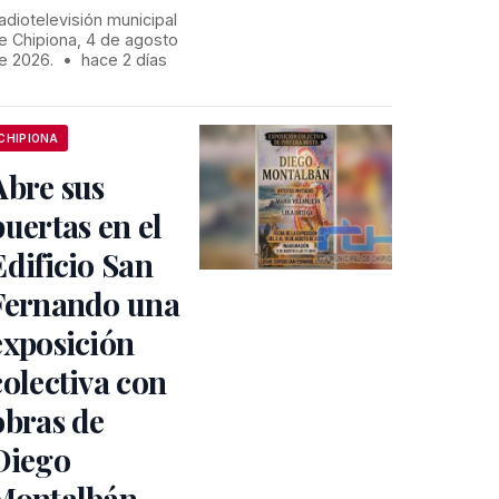
adiotelevisión municipal
e Chipiona, 4 de agosto
e 2026.
•
hace 2 días
CHIPIONA
Abre sus
puertas en el
Edificio San
Fernando una
exposición
colectiva con
obras de
Diego
Montalbán,