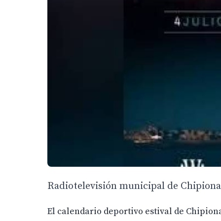
Radiotelevisión municipal de Chipiona,
El calendario deportivo estival de Chipion