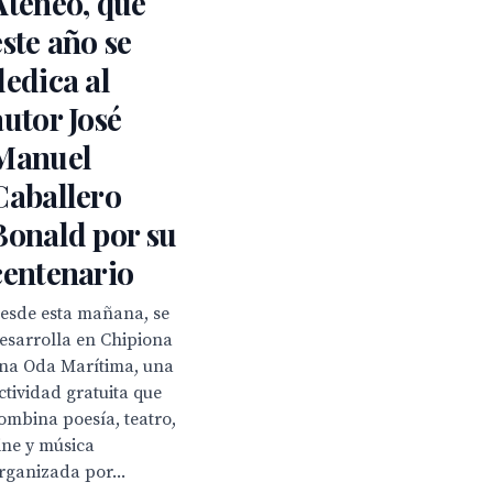
Ateneo, que
este año se
dedica al
autor José
Manuel
Caballero
Bonald por su
centenario
esde esta mañana, se
esarrolla en Chipiona
na Oda Marítima, una
ctividad gratuita que
ombina poesía, teatro,
ine y música
rganizada por...