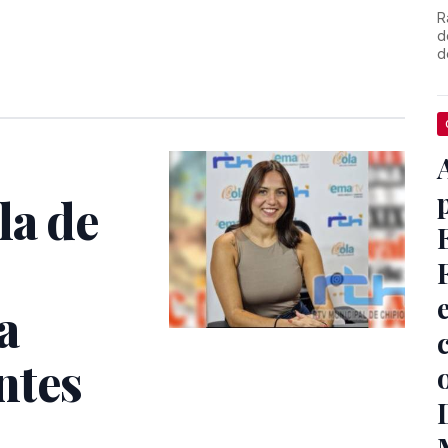
R
d
d
la de
a
ntes