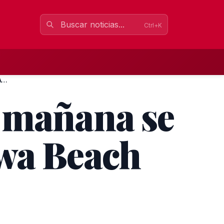
Ctrl+K
Todo dispuesto para que mañana se dispute en Chipiona la Awa...
e mañana se
Awa Beach