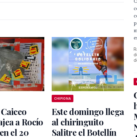
C
c
c
p
m
e
R
d
d
CHIPIONA
 Caiceo
Este domingo llega
jea a Rocío
al chiringuito
en el 20
Salitre el Botellín