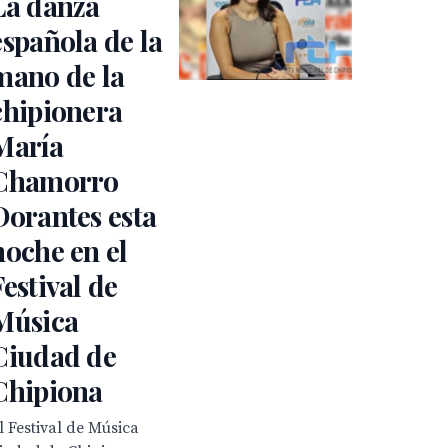
La danza
española de la
mano de la
chipionera
María
Chamorro
Dorantes esta
noche en el
Festival de
Música
Ciudad de
Chipiona
l Festival de Música