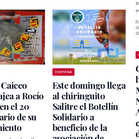
m
e
R
d
d
CHIPIONA
 Caiceo
Este domingo llega
jea a Rocío
al chiringuito
en el 20
Salitre el Botellín
ario de su
Solidario a
miento
beneficio de la
asociación de