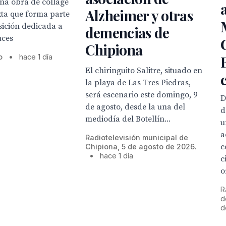
una obra de collage
Alzheimer y otras
xta que forma parte
sición dedicada a
demencias de
uces
Chipiona
o
•
hace 1 día
El chiringuito Salitre, situado en
la playa de Las Tres Piedras,
será escenario este domingo, 9
D
de agosto, desde la una del
d
mediodía del Botellín...
u
a
Radiotelevisión municipal de
c
Chipiona, 5 de agosto de 2026.
•
hace 1 día
c
o
R
d
d