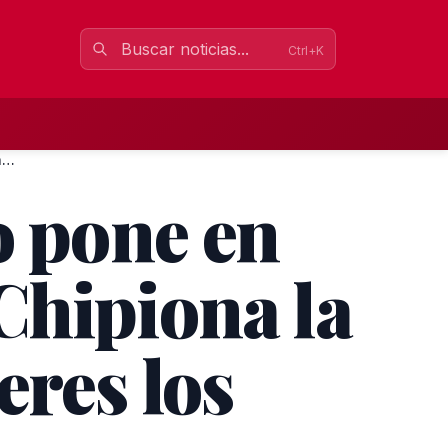
Ctrl+K
El grupo El Barrio Teatro pone en escena hoy y mañana en Chi...
o pone en
Chipiona la
eres los