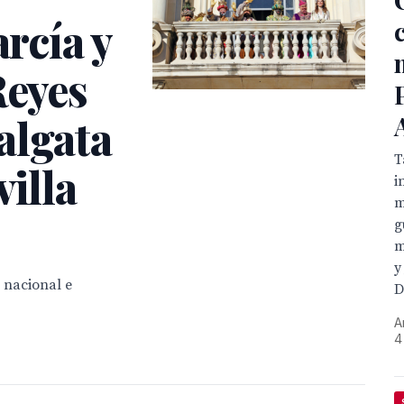
arcía y
Reyes
algata
T
villa
i
m
g
m
y
 nacional e
D
A
4