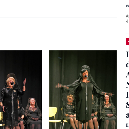
e
A
4
E