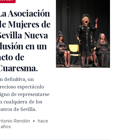
La Asociación
de Mujeres de
Sevilla Nueva
Ilusión en un
acto de
Cuaresma.
n definitiva, un
recioso espectáculo
igno de representarse
n cualquiera de los
eatros de Sevilla.
ntonio Rendón
•
hace
 años