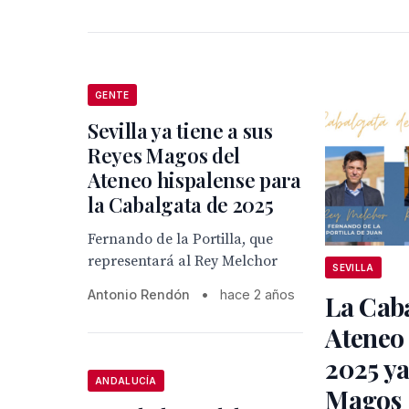
GENTE
Sevilla ya tiene a sus
Reyes Magos del
Ateneo hispalense para
la Cabalgata de 2025
Fernando de la Portilla, que
representará al Rey Melchor
SEVILLA
Antonio Rendón
•
hace 2 años
La Caba
Ateneo 
2025 ya
ANDALUCÍA
Magos