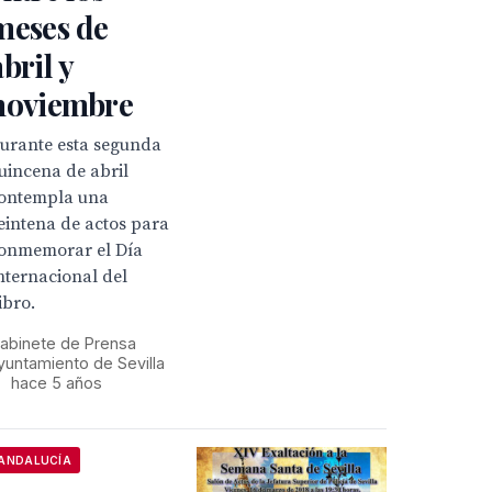
meses de
abril y
noviembre
urante esta segunda
uincena de abril
ontempla una
eintena de actos para
onmemorar el Día
nternacional del
ibro.
abinete de Prensa
yuntamiento de Sevilla
•
hace 5 años
ANDALUCÍA