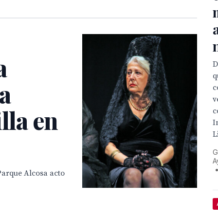
a
D
q
a
c
v
lla en
c
I
L
G
A
 Parque Alcosa acto