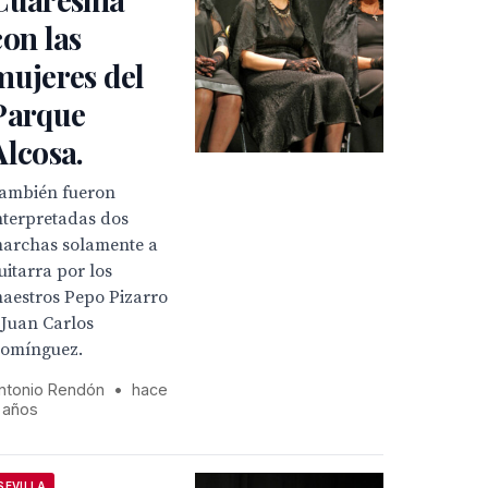
con las
mujeres del
Parque
Alcosa.
ambién fueron
nterpretadas dos
archas solamente a
uitarra por los
aestros Pepo Pizarro
 Juan Carlos
omínguez.
ntonio Rendón
•
hace
 años
SEVILLA