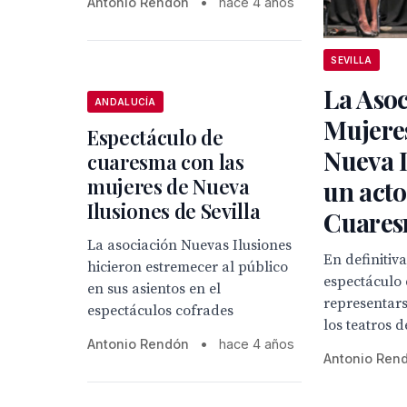
Antonio Rendón
•
hace 4 años
SEVILLA
La Asoc
ANDALUCÍA
Mujeres
Espectáculo de
Nueva I
cuaresma con las
mujeres de Nueva
un acto
Ilusiones de Sevilla
Cuares
La asociación Nuevas Ilusiones
En definitiv
hicieron estremecer al público
espectáculo
en sus asientos en el
representars
espectáculos cofrades
los teatros d
Antonio Rendón
•
hace 4 años
Antonio Ren