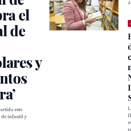
4
ra el
l de
lares y
entos
ra’
L
artido este
I
de infantil y
e
e