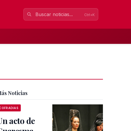
Ctrl+K
ás Noticias
COFRADIAS
Un acto de
Cuaresma