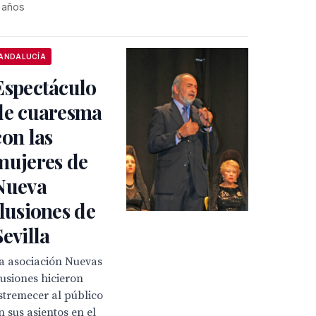
 años
ANDALUCÍA
Espectáculo
de cuaresma
con las
mujeres de
Nueva
Ilusiones de
Sevilla
a asociación Nuevas
lusiones hicieron
stremecer al público
n sus asientos en el