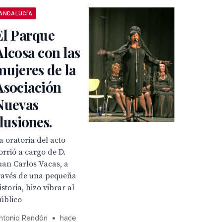
ANDALUCÍA
El Parque
Alcosa con las
mujeres de la
Asociación
Nuevas
Ilusiones.
a oratoria del acto
orrió a cargo de D.
uan Carlos Vacas, a
ravés de una pequeña
istoria, hizo vibrar al
úblico
ntonio Rendón
•
hace