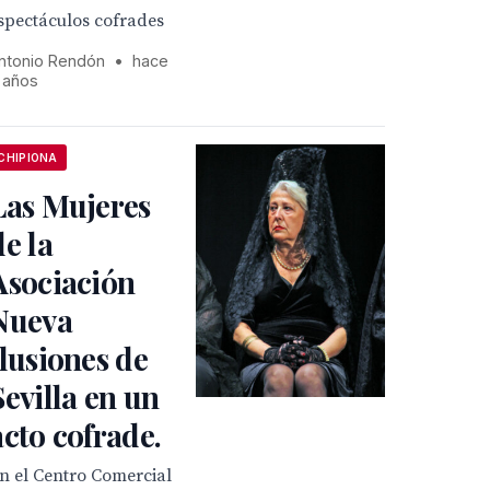
spectáculos cofrades
ntonio Rendón
•
hace
 años
CHIPIONA
Las Mujeres
de la
Asociación
Nueva
Ilusiones de
Sevilla en un
acto cofrade.
n el Centro Comercial