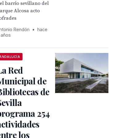
el barrio sevillano del
arque Alcosa acto
ofrades
ntonio Rendón
•
hace
 años
ANDALUCÍA
La Red
Municipal de
Bibliotecas de
Sevilla
programa 254
actividades
entre los