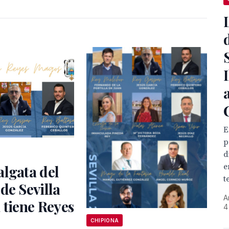
E
p
d
e
lgata del
t
de Sevilla
A
 tiene Reyes
4
CHIPIONA