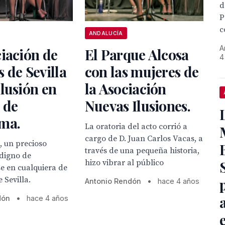
d
P
c
ANDALUCÍA
A
iación de
El Parque Alcosa
4
 de Sevilla
con las mujeres de
lusión en
la Asociación
 de
Nuevas Ilusiones.
ma.
La oratoria del acto corrió a
cargo de D. Juan Carlos Vacas, a
a, un precioso
través de una pequeña historia,
 digno de
hizo vibrar al público
e en cualquiera de
e Sevilla.
Antonio Rendón
•
hace 4 años
dón
•
hace 4 años