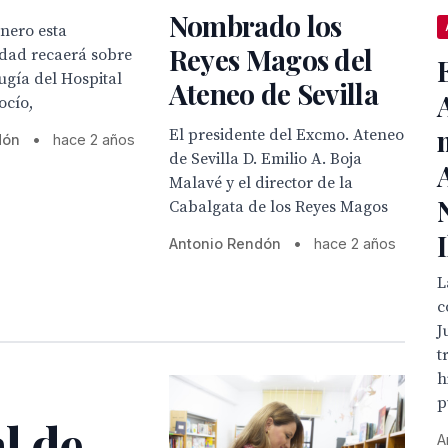
Nombrado los
enero esta
Reyes Magos del
idad recaerá sobre
rugía del Hospital
Ateneo de Sevilla
ocío,
El presidente del Excmo. Ateneo
dón
•
hace 2 años
de Sevilla D. Emilio A. Boja
Malavé y el director de la
Cabalgata de los Reyes Magos
Antonio Rendón
•
hace 2 años
L
c
J
t
h
p
l de
A