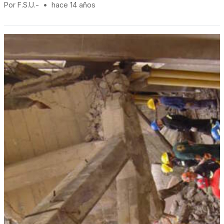
Por F.S.U.-
•
hace 14 años