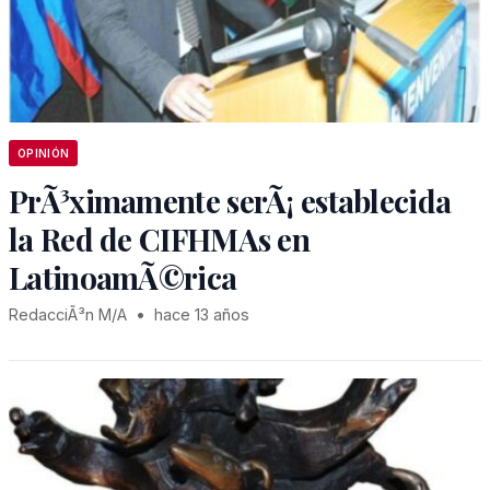
OPINIÓN
PrÃ³ximamente serÃ¡ establecida
la Red de CIFHMAs en
LatinoamÃ©rica
RedacciÃ³n M/A
•
hace 13 años