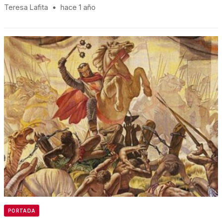
Teresa Lafita
•
hace 1 año
PORTADA