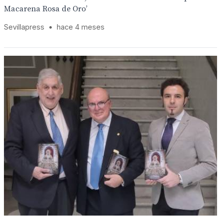
Macarena Rosa de Oro’
Sevillapress
•
hace 4 meses