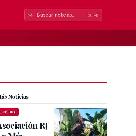
Ctrl+K
ás Noticias
CHIPIONA
Asociación RJ
La Más