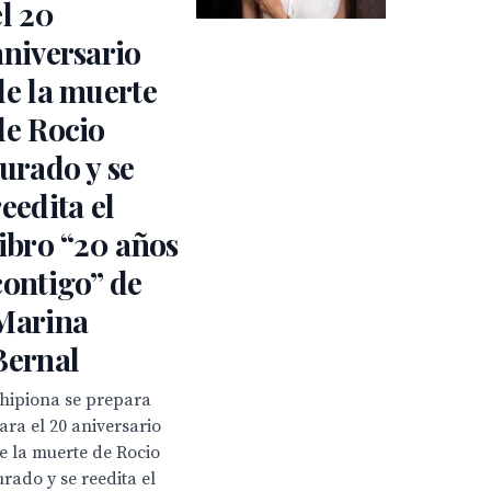
el 20
aniversario
de la muerte
de Rocio
Jurado y se
reedita el
libro “20 años
contigo” de
Marina
Bernal
hipiona se prepara
ara el 20 aniversario
e la muerte de Rocio
urado y se reedita el