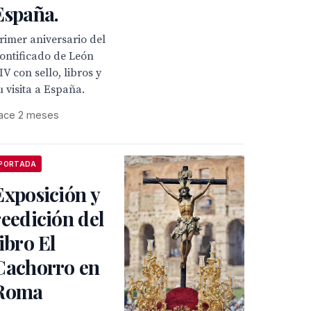
España.
rimer aniversario del
ontificado de León
IV con sello, libros y
u visita a España.
ace 2 meses
PORTADA
Exposición y
reedición del
libro El
Cachorro en
Roma