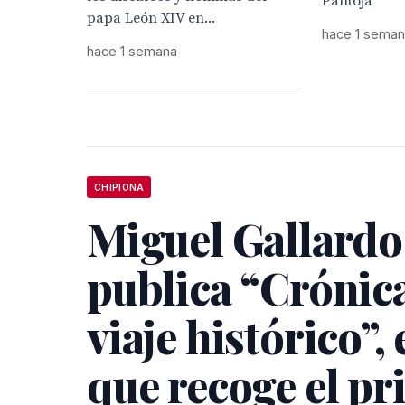
Pantoja
papa León XIV en...
hace 1 sema
hace 1 semana
CHIPIONA
Miguel Gallardo
publica “Crónic
viaje histórico”, 
que recoge el pr