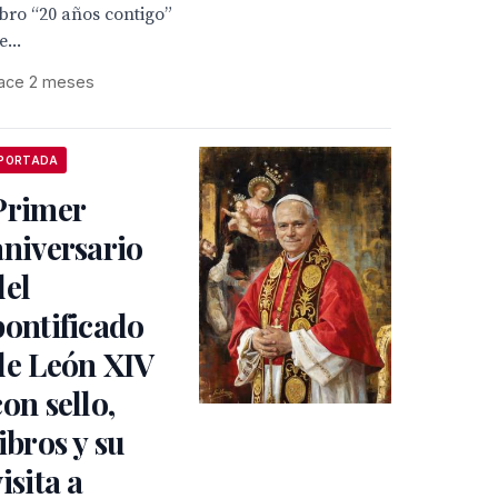
ibro “20 años contigo”
e...
ace 2 meses
PORTADA
Primer
aniversario
del
pontificado
de León XIV
con sello,
libros y su
isita a