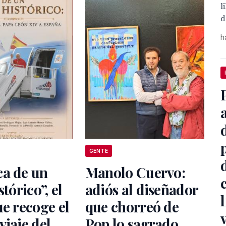
l
d
h
GENTE
ca de un
Manolo Cuervo:
stórico”, el
adiós al diseñador
ue recoge el
que chorreó de
v
viaje del
Pop lo sagrado,