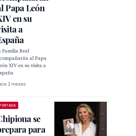
al Papa León
XIV en su
isita a
España
a Familia Real
compañarán al Papa
eón XIV en su visita a
spaña
ace 2 meses
PORTADA
Chipiona se
prepara para