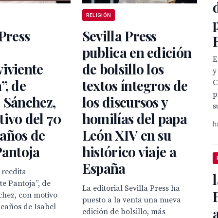
RELIGIÓN
 Press
Sevilla Press
publica en edición
E
iviente
de bolsillo los
y
”, de
textos íntegros de
C
p
 Sánchez,
los discursos y
s
ivo del 70
homilías del papa
h
años de
León XIV en su
Pantoja
histórico viaje a
España
 reedita
te Pantoja”, de
La editorial Sevilla Press ha
chez, con motivo
puesto a la venta una nueva
leaños de Isabel
edición de bolsillo, más