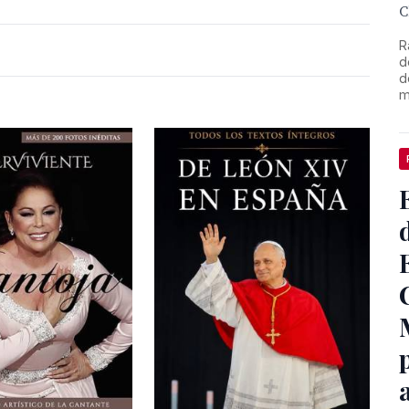
C
R
d
d
m