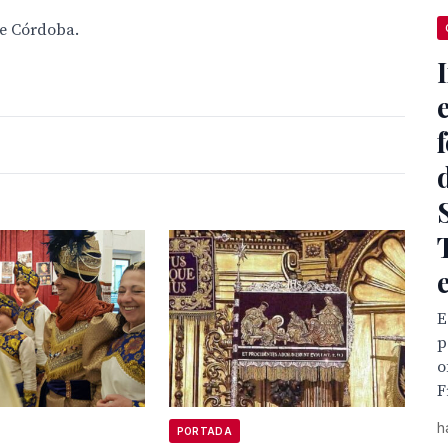
de Córdoba.
E
p
o
F
h
PORTADA