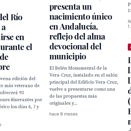
p
presenta un
1
nacimiento único
del Río
A
en Andalucía,
 a
1
reflejo del alma
irse en
devocional del
urante el
municipio
 de
bre
El Belén Monumental de la
Vera-Cruz, instalado en el salón
vena edición del
principal del Edificio Vera-Cruz,
te más veterano de
vuelve a presentarse como una
 ofrecerá 93
de las propuestas más
ones itinerantes por
originales y...
órico los días 6, 7 y
hace 8 meses
s