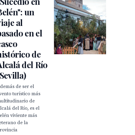
"Sucedió en
Belén": un
viaje al
pasado en el
casco
histórico de
Alcalá del Río
(Sevilla)
demás de ser el
vento turístico más
ultitudinario de
lcalá del Río, es el
elén viviente más
eterano de la
rovincia