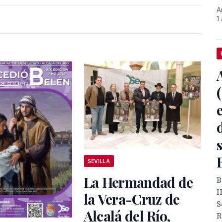
A
1
SEVILLA
La Hermandad de
B
H
la Vera-Cruz de
S
Alcalá del Río,
R