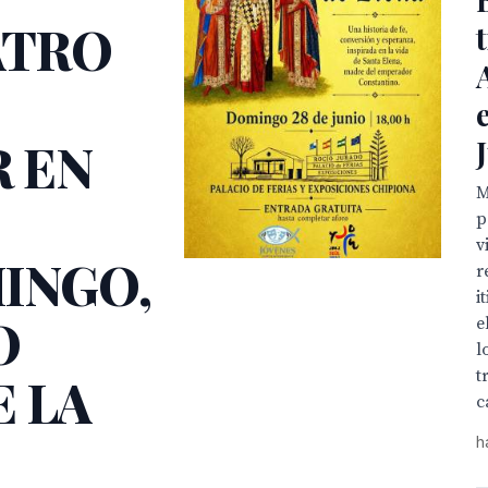
ATRO
 EN
M
p
v
INGO,
r
i
O
e
l
t
E LA
c
h