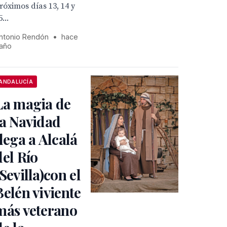
róximos días 13, 14 y
5...
ntonio Rendón
•
hace
 año
ANDALUCÍA
La magia de
la Navidad
llega a Alcalá
del Río
(Sevilla)con el
Belén viviente
más veterano