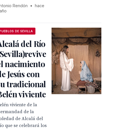
ntonio Rendón
•
hace
 año
PUEBLOS DE SEVILLA
Alcalá del Río
(Sevilla)revive
el nacimiento
de Jesús con
su tradicional
Belén viviente
elén viviente de la
ermandad de la
oledad de Alcalá del
ío que se celebrará los