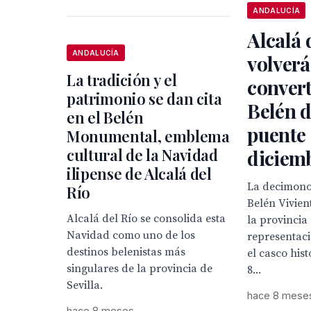
ANDALUCÍA
Alcalá 
ANDALUCÍA
volverá
La tradición y el
convert
patrimonio se dan cita
Belén d
en el Belén
puente
Monumental, emblema
cultural de la Navidad
diciem
ilipense de Alcalá del
La decimono
Río
Belén Vivien
Alcalá del Río se consolida esta
la provincia
Navidad como uno de los
representaci
destinos belenistas más
el casco hist
singulares de la provincia de
8...
Sevilla.
hace 8 mese
hace 8 meses