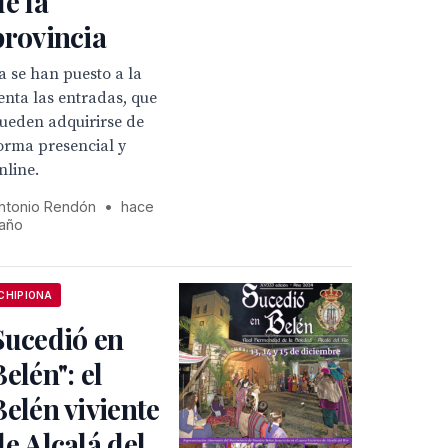
de la
provincia
a se han puesto a la
enta las entradas, que
ueden adquirirse de
orma presencial y
nline.
ntonio Rendón
•
hace
 año
CHIPIONA
Sucedió en
Belén": el
Belén viviente
de Alcalá del