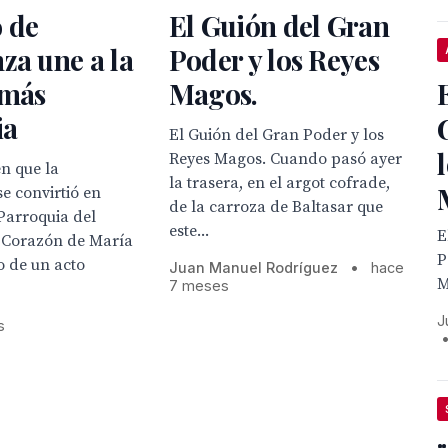
 de
El Guión del Gran
za une a la
Poder y los Reyes
 más
Magos.
ia
El Guión del Gran Poder y los
Reyes Magos. Cuando pasó ayer
en que la
la trasera, en el argot cofrade,
se convirtió en
de la carroza de Baltasar que
 Parroquia del
este...
E
 Corazón de María
P
o de un acto
Juan Manuel Rodríguez
•
hace
M
7 meses
J
s