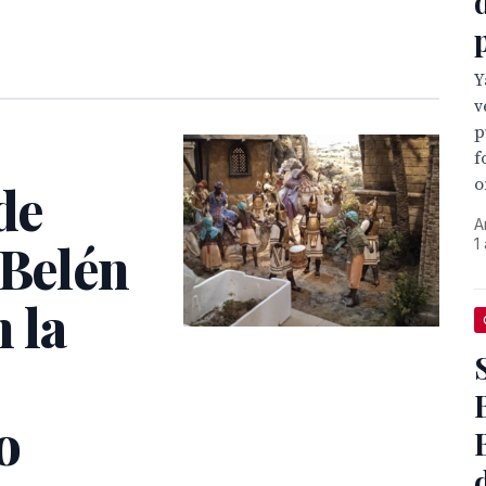
Y
v
p
f
o
de
A
 Belén
1
 la
o