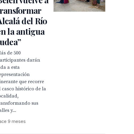
transformar
Alcalá del Río
en la antigua
Judea”
ás de 500
articipantes darán
ida a esta
epresentación
tinerante que recorre
l casco histórico de la
ocalidad,
ransformando sus
alles y...
ace 9 meses