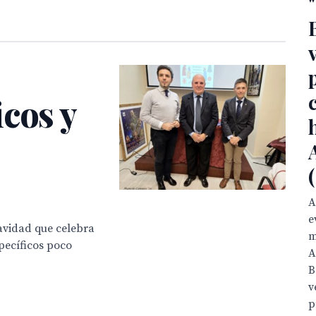
cos y
A
e
avidad que celebra
m
pecíficos poco
A
B
v
p