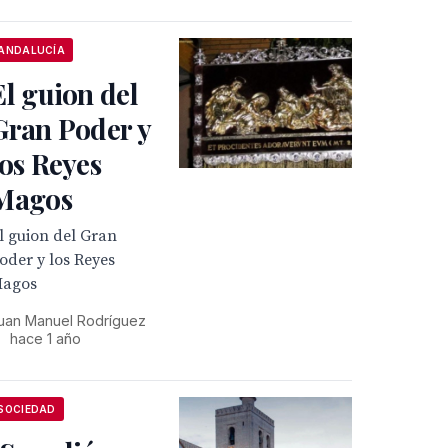
ANDALUCÍA
El guion del
Gran Poder y
los Reyes
Magos
l guion del Gran
oder y los Reyes
agos
uan Manuel Rodríguez
•
hace 1 año
SOCIEDAD