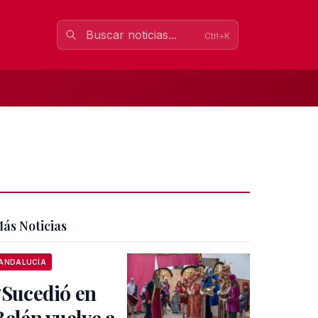
Ctrl+K
ás Noticias
ANDALUCÍA
“Sucedió en
Belén vuelve a