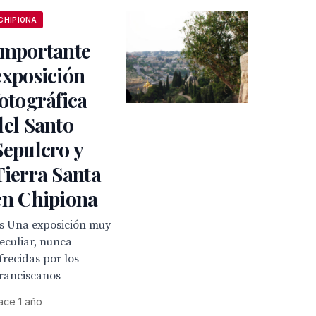
CHIPIONA
Importante
exposición
fotográfica
del Santo
Sepulcro y
Tierra Santa
en Chipiona
s Una exposición muy
eculiar, nunca
frecidas por los
ranciscanos
ace 1 año