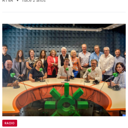
RTVA
•
hace 2 años
RADIO