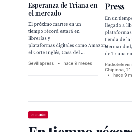
Esperanza de Triana en
Press
el mercado
En un tiemp
El próximo martes en un
llegado a lib
tiempo récord estará en
plataformas d
librerías y
tienda de la
plataformas digitales como Amazon,
Hermandad, 
el Corte Inglés, Casa del ...
de Triana en.
Sevillapress
•
hace 9 meses
Radiotelevis
Chipiona, 21
•
hace 9 
RELIGIÓN
En tiempo récor