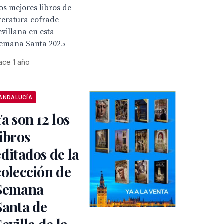
os mejores libros de
iteratura cofrade
evillana en esta
emana Santa 2025
ace 1 año
ANDALUCÍA
Ya son 12 los
libros
editados de la
colección de
Semana
Santa de