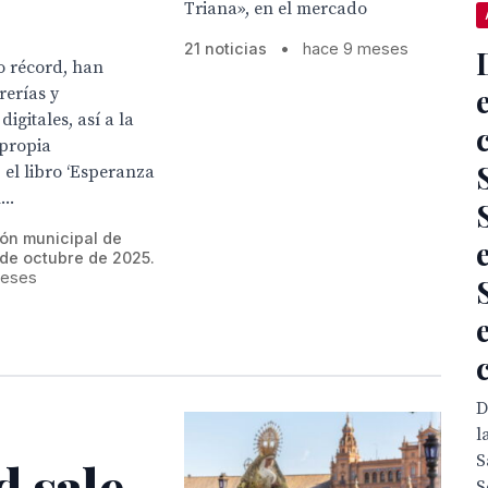
Triana», en el mercado
21 noticias
•
hace 9 meses
o récord, han
rerías y
igitales, así a la
 propia
el libro ‘Esperanza
..
ión municipal de
 de octubre de 2025.
meses
D
l
S
d sale
S