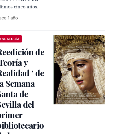
ltimos cinco años.
ace 1 año
ANDALUCÍA
Reedición de
'Teoría y
Realidad ‘ de
la Semana
Santa de
Sevilla del
primer
bibliotecario