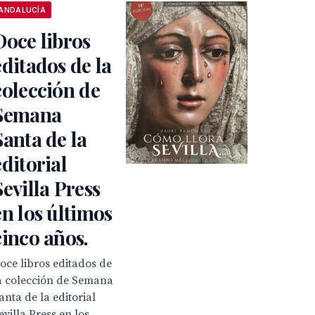
ANDALUCÍA
Doce libros
editados de la
colección de
Semana
Santa de la
editorial
Sevilla Press
en los últimos
cinco años.
oce libros editados de
a colección de Semana
anta de la editorial
evilla Press en los