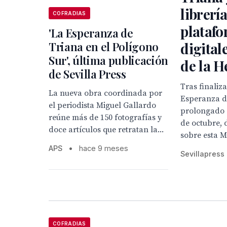
librería
COFRADIAS
plataf
'La Esperanza de
Triana en el Polígono
digital
Sur', última publicación
de la 
de Sevilla Press
Tras finaliza
La nueva obra coordinada por
Esperanza d
el periodista Miguel Gallardo
prolongado 
reúne más de 150 fotografías y
de octubre, 
doce artículos que retratan la...
sobre esta Mi
APS
•
hace 9 meses
Sevillapress
COFRADIAS