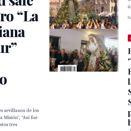
ú
bro “La
h
iana
ur”
do
s sevillanos de los
a Misión”, “Así fue
tos tres