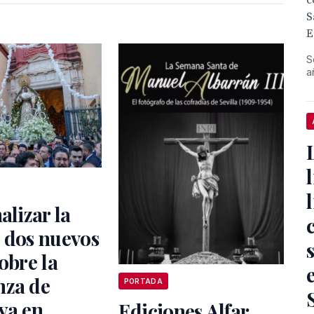
c
S
E
S
a
alizar la
 dos nuevos
sobre la
nza de
PORTADA
ya en
Ediciones Alfar