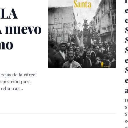
 LA
 nuevo
rmo
rejas de la cárcel
nspiración para
cha tras...
D
S
S
e