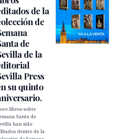
editados de la
colección de
Semana
Santa de
Sevilla de la
editorial
Sevilla Press
en su quinto
aniversario.
oce libros sobre
emana Santa de
evilla han sido
ditados dentro de la