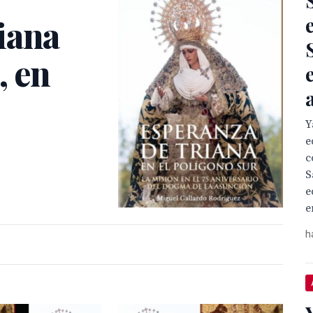
iana
, en
Y
e
c
S
e
e
h