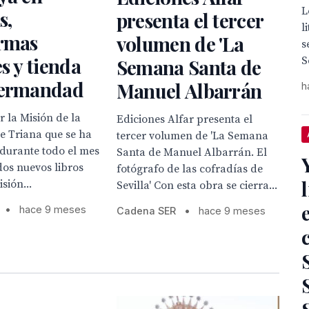
L
s,
presenta el tercer
l
ormas
volumen de 'La
s
es y tienda
S
Semana Santa de
Hermandad
Manuel Albarrán
h
r la Misión de la
Ediciones Alfar presenta el
e Triana que se ha
tercer volumen de 'La Semana
durante todo el mes
Santa de Manuel Albarrán. El
dos nuevos libros
fotógrafo de las cofradías de
sión...
Sevilla' Con esta obra se cierra...
•
hace 9 meses
Cadena SER
•
hace 9 meses