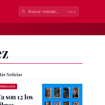
Ctrl+K
ez
ás Noticias
ANDALUCÍA
Ya son 12 los
libros