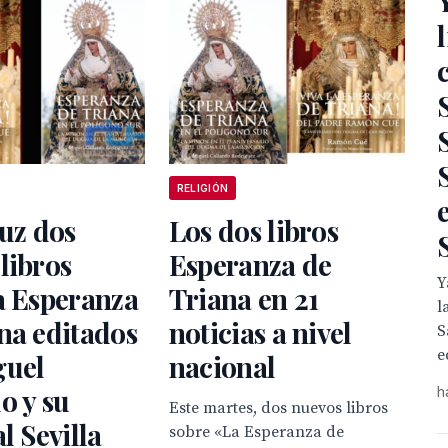
RELIGIÓN
luz dos
Los dos libros
libros
Esperanza de
Y
a Esperanza
Triana en 21
l
na editados
noticias a nivel
S
e
guel
nacional
o y su
h
Este martes, dos nuevos libros
l Sevilla
sobre «La Esperanza de