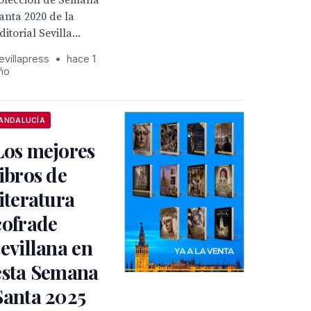
olección de Semana
anta 2020 de la
ditorial Sevilla...
evillapress
•
hace 1
ño
ANDALUCÍA
Los mejores
libros de
literatura
cofrade
sevillana en
esta Semana
Santa 2025