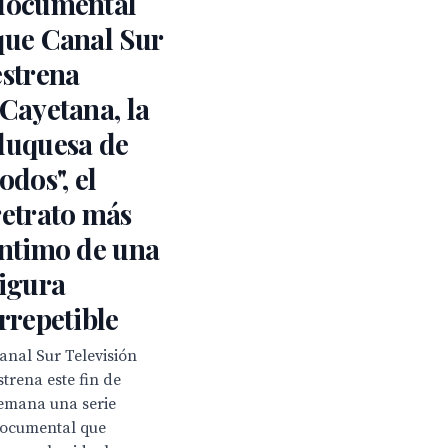
documental
que Canal Sur
estrena
"Cayetana, la
duquesa de
todos", el
retrato más
íntimo de una
figura
irrepetible
anal Sur Televisión
strena este fin de
emana una serie
ocumental que