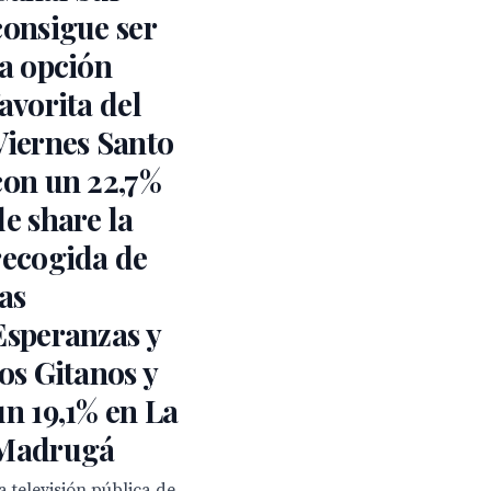
consigue ser
la opción
favorita del
Viernes Santo
con un 22,7%
de share la
recogida de
las
Esperanzas y
los Gitanos y
un 19,1% en La
Madrugá
a televisión pública de