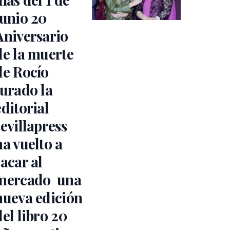
junio 20
Aniversario
de la muerte
de Rocío
Jurado la
editorial
sevillapress
ha vuelto a
sacar al
mercado una
nueva edición
del libro 20