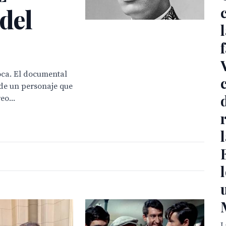
 del
oca. El documental
 de un personaje que
eo...
L