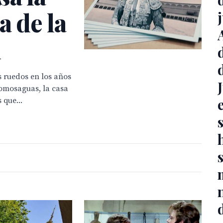
a de la
n
s ruedos en los años
 Somosaguas, la casa
 que...