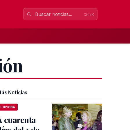
Ctrl+K
ión
ás Noticias
CHIPIONA
A cuarenta
días del 1 de