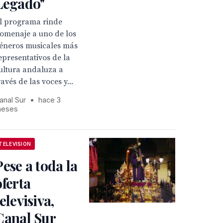
Legado"
l programa rinde
omenaje a uno de los
éneros musicales más
epresentativos de la
ultura andaluza a
ravés de las voces y...
anal Sur
•
hace 3
eses
TELEVISION
Pese a toda la
oferta
televisiva,
Canal Sur