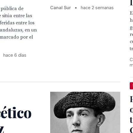
Canal Sur
•
hace 2 semanas
n pública de
E
 sitúa entre las
h
eridas entre los
g
 andaluzas, en un
r
 marcado por el
c
t
hace 6 días
C
m
cético
z