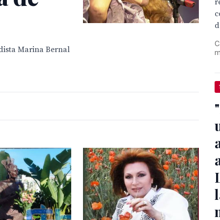
r
c
d
C
dista Marina Bernal
m