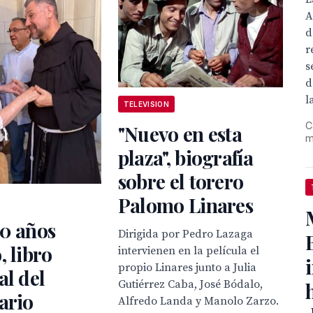
A
d
r
s
d
la
TELEVISION
C
"Nuevo en esta
m
plaza", biografía
sobre el torero
Palomo Linares
20 años
Dirigida por Pedro Lazaga
, libro
intervienen en la película el
propio Linares junto a Julia
al del
Gutiérrez Caba, José Bódalo,
ario
Alfredo Landa y Manolo Zarzo.