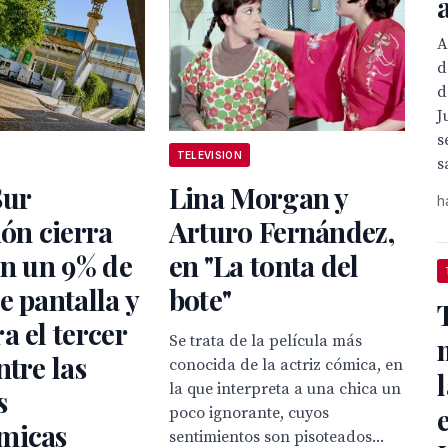
A
d
d
J
s
TELEVISION
s
Sur
Lina Morgan y
h
ión cierra
Arturo Fernández,
on un 9% de
en "La tonta del
e pantalla y
bote"
a el tercer
Se trata de la película más
ntre las
conocida de la actriz cómica, en
la que interpreta a una chica un
s
poco ignorante, cuyos
micas
sentimientos son pisoteados...