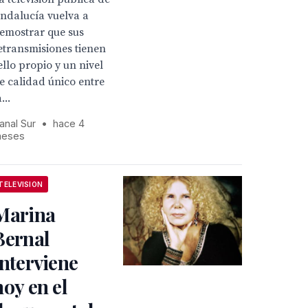
ndalucía vuelva a
emostrar que sus
etransmisiones tienen
ello propio y un nivel
e calidad único entre
...
anal Sur
•
hace 4
eses
TELEVISION
Marina
Bernal
interviene
hoy en el