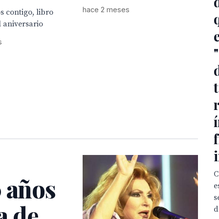
hace 2 meses
s contigo, libro
l aniversario
s
C
0 años
e
s
a de
d