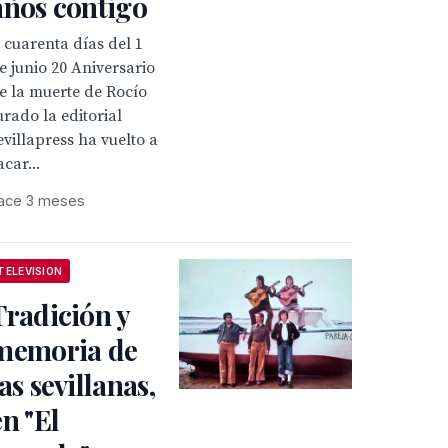
años contigo
 cuarenta días del 1
e junio 20 Aniversario
e la muerte de Rocío
urado la editorial
evillapress ha vuelto a
acar...
ace 3 meses
TELEVISION
Tradición y
memoria de
las sevillanas,
en "El