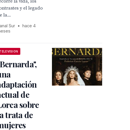
ecorre la vida, los
ontrastes y el legado
e la...
anal Sur
•
hace 4
eses
TELEVISION
"Bernarda",
una
adaptación
actual de
Lorca sobre
la trata de
mujeres