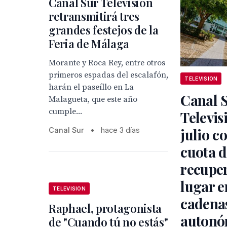
Canal Sur Televisión
retransmitirá tres
grandes festejos de la
Feria de Málaga
Morante y Roca Rey, entre otros
primeros espadas del escalafón,
TELEVISION
harán el paseíllo en La
Canal 
Malagueta, que este año
cumple...
Televis
julio c
Canal Sur
•
hace 3 días
cuota d
recuper
lugar e
TELEVISION
cadena
Raphael, protagonista
autonó
de "Cuando tú no estás"