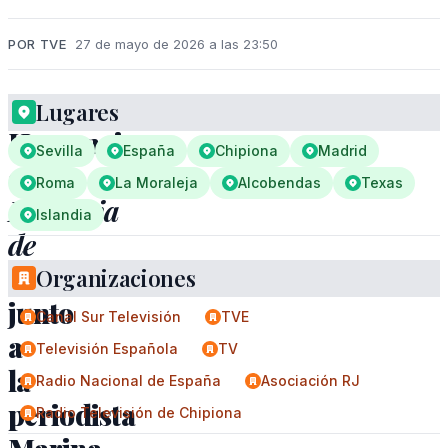
POR TVE
27 de mayo de 2026 a las 23:50
Lugares
Homenaje
Sevilla
España
Chipiona
Madrid
en
Roma
La Moraleja
Alcobendas
Texas
Memoria
Islandia
de
delfín
Organizaciones
junto
Canal Sur Televisión
TVE
a
Televisión Española
TV
la
Radio Nacional de España
Asociación RJ
periodista
Radio Televisión de Chipiona