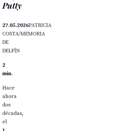
Putty
27.05.2026
PATRICIA
COSTA/MEMORIA
DE
DELFÍN
2
min.
Hace
ahora
dos
décadas,
el
1