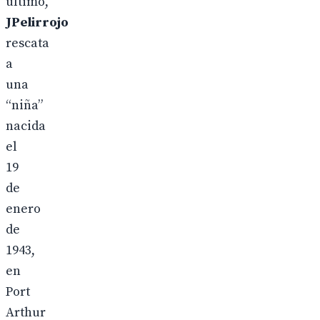
último,
JPelirrojo
rescata
a
una
“niña”
nacida
el
19
de
enero
de
1943,
en
Port
Arthur