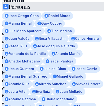
Marina
Personas
Bernal
José Ortega Cano
Daniel Matas
Su
Marina Bernal
Gary Cooper
libro
Luis Mario Aparcero
Tico Medina
Rocío,
Juan Valdés
Rosa Villacastín
Carlos Herrera
20
Rafael Ruiz
José Joaquín Gallardo
años
Fernando de la Portilla
Antonio Martín
Amador Mohedano
Isabel Pantoja
contigo
,
Jesús Quintero
Luis del Olmo
Isabel Gemio
reúne
Marina Bernal Guerrero
Miguel Gallardo
crónicas
Antonio Ruiz
Alfredo Sánchez
Nieves Herrero
de
Laura Vital
Eva Ruiz
Juan Mellado
familiares
Antonio Pedrosa
Gloria Mohedano
y