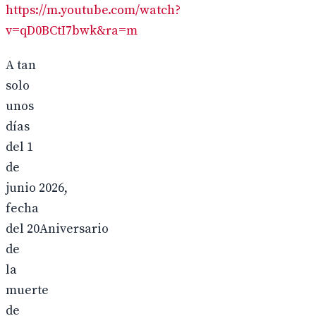
https://m.youtube.com/watch?
v=qD0BCtI7bwk&ra=m
A tan
solo
unos
días
del 1
de
junio 2026,
fecha
del 20Aniversario
de
la
muerte
de