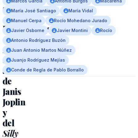
Marcos García
Antonio Burgos
Macarena
amigos
María José Santiago
María Vidal
Manuel Cerpa
Rocío Mohedano Jurado
Regresamos
Javier Osborne
Javier Montini
Rocío
a
Antonio Rodríguez Buzón
1943,
Juan Antonio Martos Núñez
el
Juanjo Rodríguez Mejías
año
Conde de Regla de Pablo Borrallo
de
Janis
Joplin
y
del
Silly