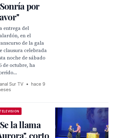
"Sonría por
favor"
a entrega del
alardón, en el
ranscurso de la gala
e clausura celebrada
sta noche de sábado
5 de octubre, ha
orrido...
anal Sur TV
•
hace 9
eses
TELEVISION
"Se la llama
Aurora", corto