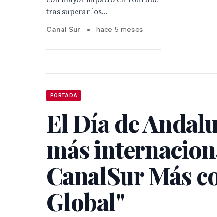
con mayor impacto en YouTube
tras superar los...
Canal Sur
•
hace 5 meses
PORTADA
El Día de Andalu
más internacion
CanalSur Más co
Global"