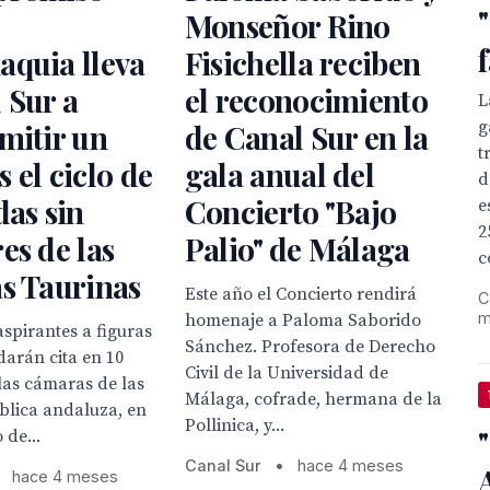
Monseñor Rino
aquia lleva
Fisichella reciben
 Sur a
el reconocimiento
L
g
mitir un
de Canal Sur en la
t
 el ciclo de
gala anual del
d
das sin
Concierto "Bajo
e
2
es de las
Palio" de Málaga
c
s Taurinas
Este año el Concierto rendirá
C
m
homenaje a Paloma Saborido
aspirantes a figuras
Sánchez. Profesora de Derecho
 darán cita en 10
Civil de la Universidad de
 las cámaras de las
Málaga, cofrade, hermana de la
ública andaluza, en
Pollinica, y...
 de...
Canal Sur
•
hace 4 meses
hace 4 meses