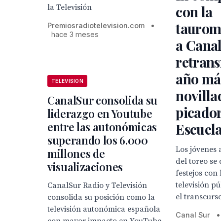
la Televisión
con la
taurom
Premiosradiotelevision.com
•
hace 3 meses
a Canal
retrans
año más
TELEVISION
novilla
CanalSur consolida su
picador
liderazgo en Youtube
entre las autonómicas
Escuela
superando los 6.000
Los jóvenes 
millones de
del toreo se
visualizaciones
festejos con
televisión p
CanalSur Radio y Televisión
el transcurso
consolida su posición como la
televisión autonómica española
Canal Sur
•