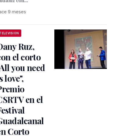
ndaluz con...
ace 9 meses
TELEVISION
Dany Ruz,
con el corto
"All you need
s love",
Premio
CSRTV en el
Festival
Guadalcanal
en Corto