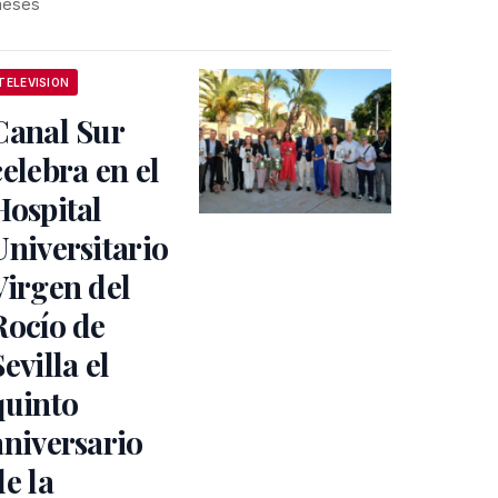
eses
TELEVISION
Canal Sur
celebra en el
Hospital
Universitario
Virgen del
Rocío de
Sevilla el
quinto
aniversario
de la