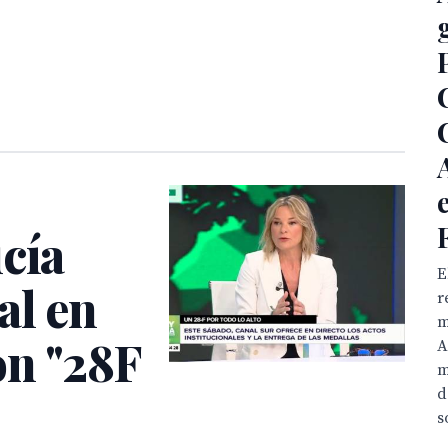
cía
E
al en
r
m
n "28F
A
m
d
s