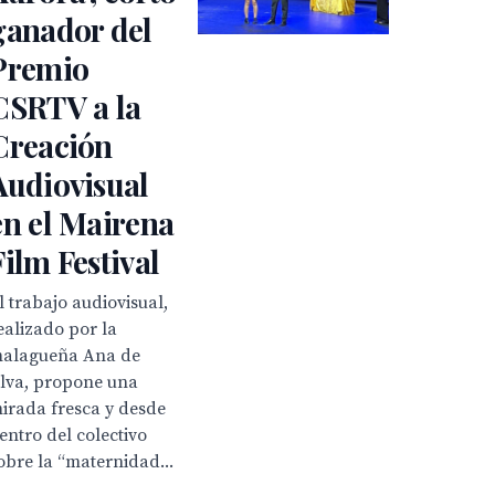
ganador del
Premio
CSRTV a la
Creación
Audiovisual
en el Mairena
Film Festival
l trabajo audiovisual,
ealizado por la
alagueña Ana de
lva, propone una
irada fresca y desde
entro del colectivo
obre la “maternidad...