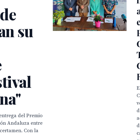
de
van su
e
tival
E
una"
C
v
d
 entrega del Premio
a
ción Andaluza entre
d
 certamen. Con la
c