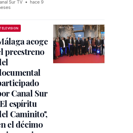
anal Sur TV
•
hace 9
eses
TELEVISION
Málaga acoge
el preestreno
del
documental
participado
por Canal Sur
"El espíritu
del Caminito",
en el décimo