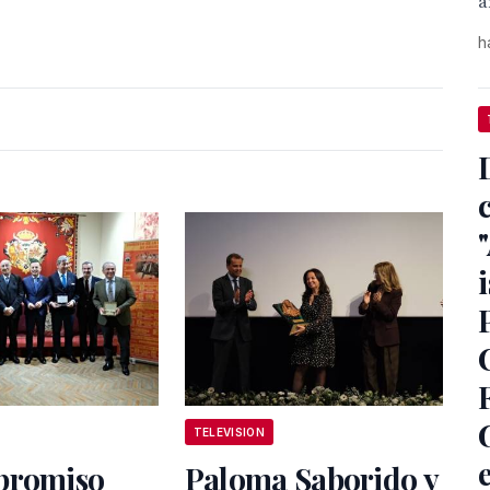
a
h
i
TELEVISION
promiso
Paloma Saborido y