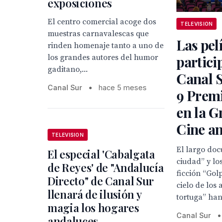
exposiciones
El centro comercial acoge dos
TELEVISION
muestras carnavalescas que
Las pel
rinden homenaje tanto a uno de
los grandes autores del humor
partici
gaditano,...
Canal S
Canal Sur
•
hace 5 meses
9 Prem
en la G
Cine a
TELEVISION
El largo doc
El especial 'Cabalgata
ciudad” y lo
de Reyes' de "Andalucía
ficción “Golp
Directo" de Canal Sur
cielo de los
llenará de ilusión y
tortuga” han 
magia los hogares
Canal Sur
•
andaluces