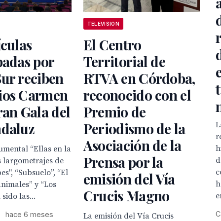
TELEVISION
ículas
El Centro
padas por
Territorial de
ur reciben
RTVA en Córdoba,
ios Carmen
reconocido con el
ran Gala del
Premio de
ndaluz
Periodismo de la
L
r
Asociación de la
h
umental “Ellas en la
Prensa por la
d
s largometrajes de
c
es", “Subsuelo”, “El
emisión del Vía
h
 animales” y “Los
Crucis Magno
e
sido las...
C
hace 6 meses
La emisión del Vía Crucis