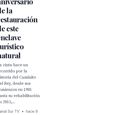
aniversario
de la
restauración
de este
enclave
turístico
natural
a cinta hace un
ecorrido por la
istoria del Caminito
el Rey, desde sus
omienzos en 1901
asta su rehabilitación
n 2015,...
anal Sur TV
•
hace 9