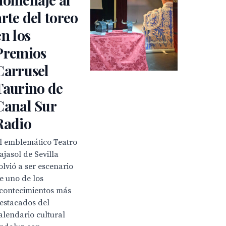
arte del toreo
en los
Premios
Carrusel
Taurino de
Canal Sur
Radio
l emblemático Teatro
ajasol de Sevilla
olvió a ser escenario
e uno de los
contecimientos más
estacados del
alendario cultural