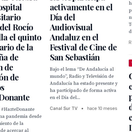
h
ospital
activamente en el
p
itario
Día del
n
T
del Rocío
Audiovisual
d
lla el quinto
Andaluz en el
R
ario de la
Festival de Cine de
ña de
San Sebastián
n de
Bajo el lema “De Andalucía al
ón de
mundo”, Radio y Televisión de
Andalucía ha estado presente y
s
ha participado de forma activa
Donante
en el Día del...
Canal Sur TV
•
hace 10 meses
 #HazteDonante
ena pandemia desde
iento de la
de acercar al