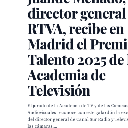
director general
RTVA, recibe en
Madrid el Prem
Talento 2025 de 
Academia de
Televisión
El jurado de la Academia de TV y de las Ciencias
Audiovisuales reconoce con este galardón la exc
del director general de Canal Sur Radio y Televi
las cámaras,...