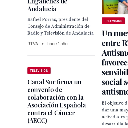
Enganches de
Andalucía
Rafael Porras, presidente del
TELEVISION
Consejo de Administración de
Un nue
Radio y Televisión de Andalucía
entre 
RTVA
•
hace 1 año
Autismo
favorec
sensibi
TELEVISION
social 
Canal Sur firma un
convenio de
autism
colaboración con la
El objetivo 
Asociación Española
dar una mayo
contra el Cáncer
actividades 
(AECC)
desarrolla l