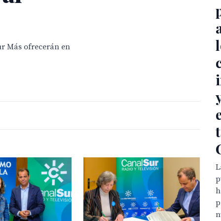
ur Más ofrecerán en
L
p
h
p
n