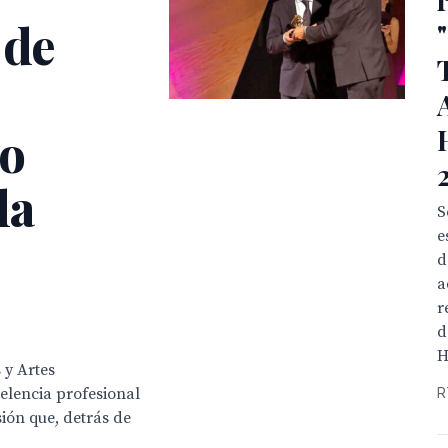
 de
io
la
S
e
d
a
r
d
H
 y Artes
elencia profesional
R
sión que, detrás de