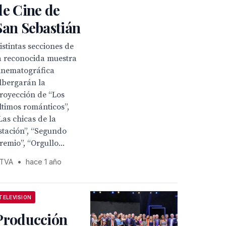
de Cine de
San Sebastián
istintas secciones de
a reconocida muestra
inematográfica
lbergarán la
royección de “Los
ltimos románticos”,
Las chicas de la
stación”, “Segundo
remio”, “Orgullo...
TVA
•
hace 1 año
TELEVISION
Producción