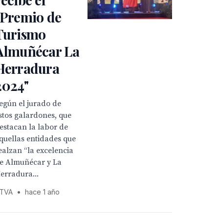
"Premio de
Turismo
Almuñécar La
Herradura
2024"
egún el jurado de
stos galardones, que
estacan la labor de
quellas entidades que
ealzan “la excelencia
e Almuñécar y La
erradura...
TVA
•
hace 1 año