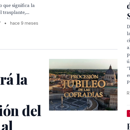
o que significa la
 trasplante,...
V
•
hace 9 meses
D
l
c
a
p
ú
“
rá la
e
P
R
ión del
al