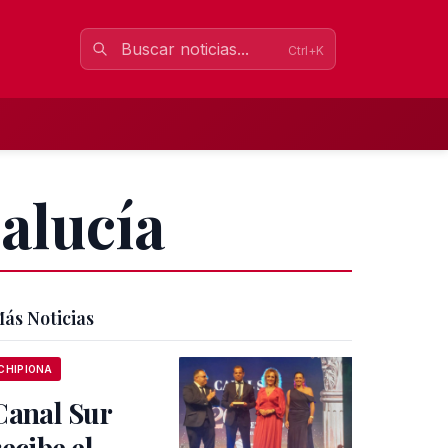
Ctrl+K
alucía
ás Noticias
CHIPIONA
Canal Sur
recibe el