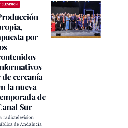
TELEVISION
Producción
propia,
apuesta por
los
contenidos
informativos
y de cercanía
en la nueva
temporada de
Canal Sur
a radiotelevisión
ública de Andalucía