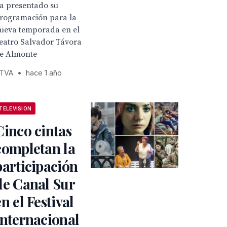
a presentado su
rogramación para la
ueva temporada en el
eatro Salvador Távora
e Almonte
TVA
•
hace 1 año
TELEVISION
Cinco cintas
completan la
participación
de Canal Sur
en el Festival
Internacional