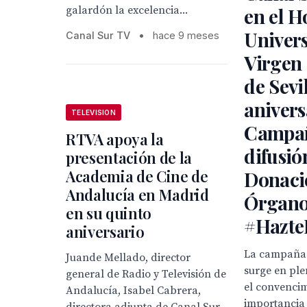
galardón la excelencia...
en el H
Univers
Canal Sur TV
•
hace 9 meses
Virgen 
de Sevi
anivers
TELEVISION
Campa
RTVA apoya la
difusió
presentación de la
Academia de Cine de
Donaci
Andalucía en Madrid
Órgano
en su quinto
#Hazte
aniversario
La campaña
Juande Mellado, director
surge en pl
general de Radio y Televisión de
el convencim
Andalucía, Isabel Cabrera,
importancia 