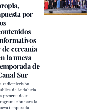
propia,
apuesta por
los
contenidos
informativos
y de cercanía
en la nueva
temporada de
Canal Sur
a radiotelevisión
ública de Andalucía
a presentado su
rogramación para la
ueva temporada