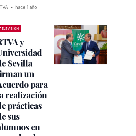
TVA
•
hace 1 año
TELEVISION
RTVA y
Universidad
de Sevilla
firman un
Acuerdo para
la realización
de prácticas
de sus
alumnos en