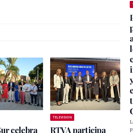
TELEVISION
L
ur celebra
RTVA participa
p