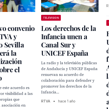
R
TELEVISION
vo convenio
Los derechos de la
RTVA y
Infancia unen a
 Sevilla
Canal Sur y
erá la
UNICEF España
lización
La radio y la televisión públicas
sobre el
de Andalucía y UNICEF España
renuevan su acuerdo de
o
colaboración para defender y
promover los derechos de la
de este acuerdo es
Infancia...
r visibilidad a las
propias que
RTVA
•
hace 1 año
a asociación en