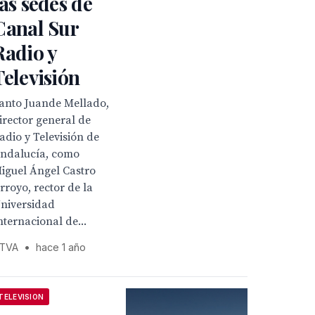
las sedes de
Canal Sur
Radio y
Televisión
anto Juande Mellado,
irector general de
adio y Televisión de
ndalucía, como
iguel Ángel Castro
rroyo, rector de la
niversidad
nternacional de...
TVA
•
hace 1 año
TELEVISION