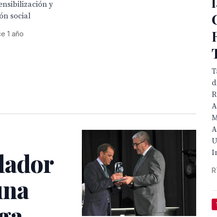
ensibilización y
ón social
e 1 año
T
d
R
A
M
A
U
I
lador
R
una
ga