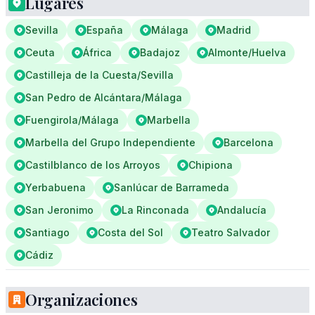
Lugares
Sevilla
España
Málaga
Madrid
Ceuta
África
Badajoz
Almonte/Huelva
Castilleja de la Cuesta/Sevilla
San Pedro de Alcántara/Málaga
Fuengirola/Málaga
Marbella
Marbella del Grupo Independiente
Barcelona
Castilblanco de los Arroyos
Chipiona
Yerbabuena
Sanlúcar de Barrameda
San Jeronimo
La Rinconada
Andalucía
Santiago
Costa del Sol
Teatro Salvador
Cádiz
Organizaciones