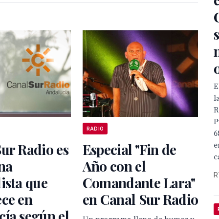
E
l
R
P
RADIO
6
e
ur Radio es
Especial "Fin de
c
na
Año con el
R
ista que
Comandante Lara"
ece en
en Canal Sur Radio
ía según el