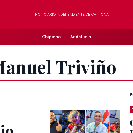
NOTICIARIO INDEPENDIENTE DE CHIPIONA
Chipiona
Andalucía
Manuel Triviño
M
dio