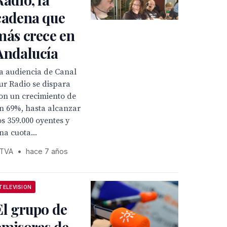
cadena que
más crece en
Andalucía
a audiencia de Canal
ur Radio se dispara
on un crecimiento de
n 69%, hasta alcanzar
os 359.000 oyentes y
na cuota...
TVA
•
hace 7 años
TELEVISION
El grupo de
emisoras de