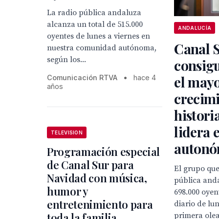
La radio pública andaluza
alcanza un total de 515.000
ANDALUCÍA
oyentes de lunes a viernes en
Canal 
nuestra comunidad autónoma,
según los...
consig
el may
Comunicación RTVA
•
hace 4
años
crecimi
histori
lidera 
TELEVISION
autonó
Programación especial
de Canal Sur para
El grupo qu
Navidad con música,
pública and
humor y
698.000 oyen
entretenimiento para
diario de lun
toda la familia
primera olea