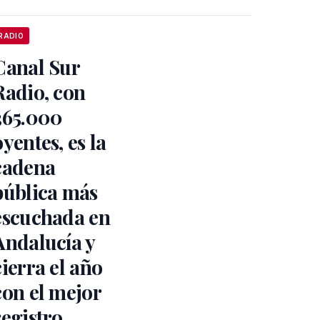
RADIO
Canal Sur
Radio, con
365.000
oyentes, es la
cadena
pública más
escuchada en
Andalucía y
cierra el año
con el mejor
registro