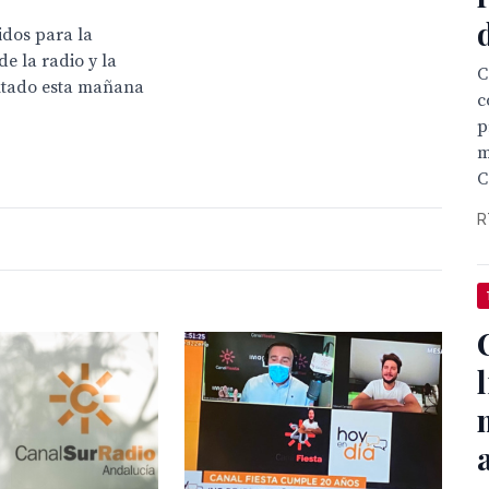
idos para la
 la radio y la
C
entado esta mañana
c
p
m
C
R