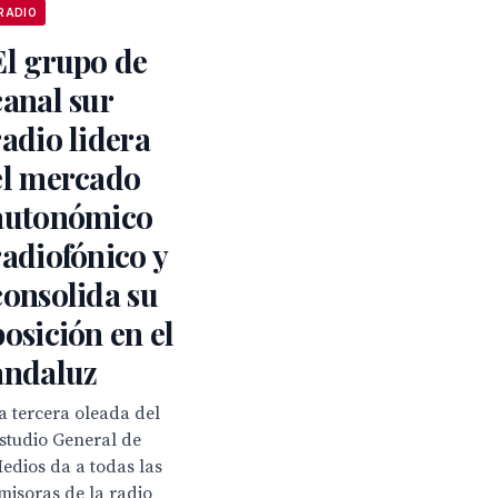
RADIO
El grupo de
canal sur
radio lidera
el mercado
autonómico
radiofónico y
consolida su
posición en el
andaluz
a tercera oleada del
studio General de
edios da a todas las
misoras de la radio