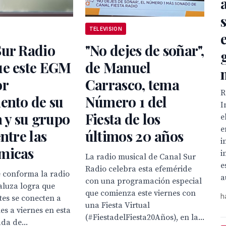
TELEVISION
Sur Radio
"No dejes de soñar",
ue este EGM
de Manuel
or
Carrasco, tema
R
ento de su
Número 1 del
I
a y su grupo
Fiesta de los
e
e
entre las
últimos 20 años
i
micas
i
La radio musical de Canal Sur
e
Radio celebra esta efeméride
e conforma la radio
a
con una programación especial
aluza logra que
que comienza este viernes con
h
tes se conecten a
una Fiesta Virtual
es a viernes en esta
(#FiestadelFiesta20Años), en la...
da de...