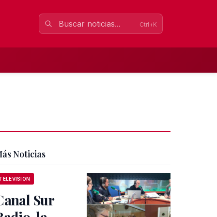
Ctrl+K
ás Noticias
TELEVISION
Canal Sur
Radio, la