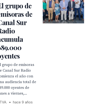
El grupo de
emisoras de
Canal Sur
Radio
acumula
689.000
oyentes
l grupo de emisoras
e Canal Sur Radio
omienza el año con
na audiencia total de
89.000 oyentes de
unes a viernes,...
TVA.
•
hace 9 años