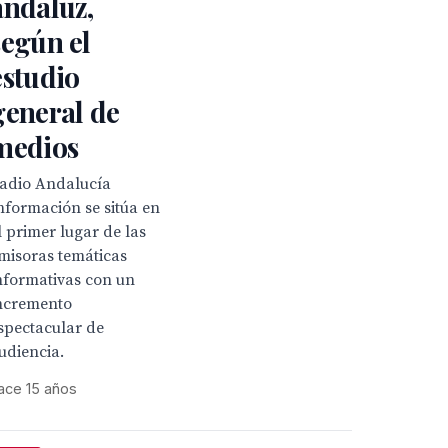
andaluz,
según el
estudio
general de
medios
adio Andalucía
nformación se sitúa en
l primer lugar de las
misoras temáticas
nformativas con un
ncremento
spectacular de
udiencia.
ace 15 años