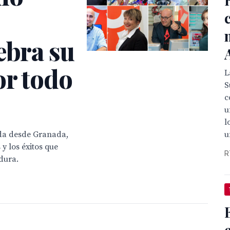
ebra su
or todo
L
S
c
u
l
da desde Granada,
u
y los éxitos que
R
dura.