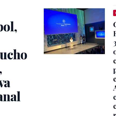
bol,
mucho
,
va
anal