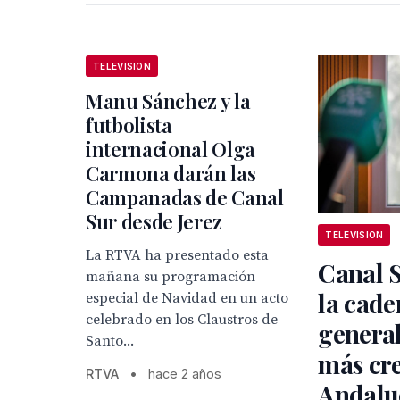
TELEVISION
Manu Sánchez y la
futbolista
internacional Olga
Carmona darán las
Campanadas de Canal
Sur desde Jerez
TELEVISION
La RTVA ha presentado esta
Canal S
mañana su programación
la cade
especial de Navidad en un acto
celebrado en los Claustros de
general
Santo...
más cr
RTVA
•
hace 2 años
Andaluc