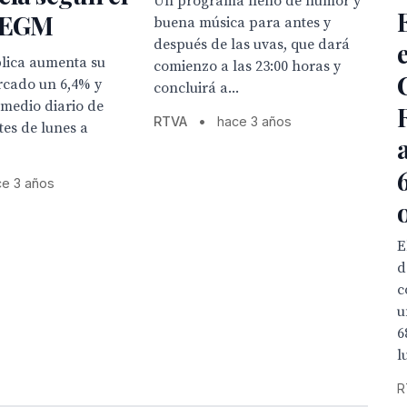
Un programa lleno de humor y
 EGM
buena música para antes y
después de las uvas, que dará
blica aumenta su
comienzo a las 23:00 horas y
rcado un 6,4% y
concluirá a...
medio diario de
RTVA
•
hace 3 años
tes de lunes a
ce 3 años
E
d
c
u
6
l
R