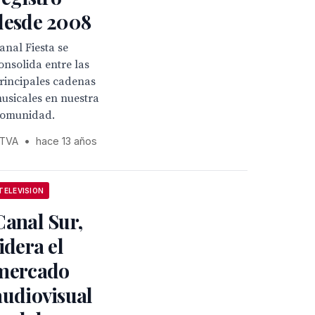
desde 2008
anal Fiesta se
onsolida entre las
rincipales cadenas
usicales en nuestra
omunidad.
TVA
•
hace 13 años
TELEVISION
Canal Sur,
lidera el
mercado
audiovisual