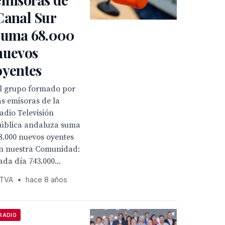
Canal Sur
suma 68.000
nuevos
oyentes
l grupo formado por
as emisoras de la
adio Televisión
ública andaluza suma
8.000 nuevos oyentes
n nuestra Comunidad:
ada día 743.000...
TVA
•
hace 8 años
RADIO