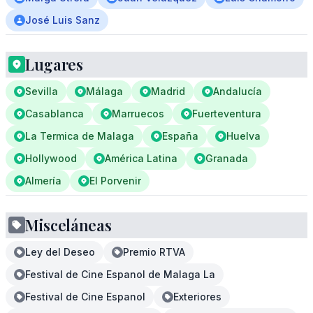
José Luis Sanz
Lugares
Sevilla
Málaga
Madrid
Andalucía
Casablanca
Marruecos
Fuerteventura
La Termica de Malaga
España
Huelva
Hollywood
América Latina
Granada
Almería
El Porvenir
Misceláneas
Ley del Deseo
Premio RTVA
Festival de Cine Espanol de Malaga La
Festival de Cine Espanol
Exteriores