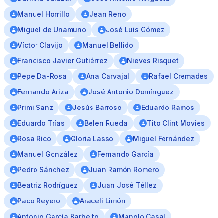
Manuel Horrillo
Jean Reno
Miguel de Unamuno
José Luis Gómez
Víctor Clavijo
Manuel Bellido
Francisco Javier Gutiérrez
Nieves Risquet
Pepe Da-Rosa
Ana Carvajal
Rafael Cremades
Fernando Ariza
José Antonio Domínguez
Primi Sanz
Jesús Barroso
Eduardo Ramos
Eduardo Trías
Belen Rueda
Tito Clint Movies
Rosa Rico
Gloria Lasso
Miguel Fernández
Manuel González
Fernando García
Pedro Sánchez
Juan Ramón Romero
Beatriz Rodríguez
Juan José Téllez
Paco Reyero
Araceli Limón
Antonio García Barbeito
Manolo Casal