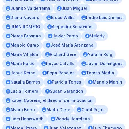
Juanito Valderrama
Juan Miguel
Diana Navarro
Bruce Willis
Pedro Luis Gómez
JUAN ROMERO
Alejandro Benavides
Pierce Brosnan
Javier Pardo
Melody
Manolo Curao
José María Arenzana
María Villalón
Richard Gere
Natalia Roig
María Peláe
Reyes Calvillo
Javier Dominguez
Jesus Reina
Pepa Rosales
Teresa Martín
Natalia Barnés
Patricia Torres
Manolo Martin
Lucia Tornero
Susan Sarandon
Isabel Cabrera; el director de Innovacion
Alvaro Berro
Marta Olea;
Carol Rojas
Liam Hemsworth
Woody Harrelson
Marga Utrera
Juan Velazquez
Luis Chamorro