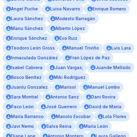
Angel Puche
Luisa Navarro
Enrique Romero
Laura Sánchez
Modesto Barragán
Manu Sánchez
Alberto López
Enrique Sánchez
Eva Ruiz
Teodoro León Gross
Manuel Triviño
Luis Lara
Inmaculada González
Fran López de Paz
Isabel Cabrera
Juan Vargas;
Juande Mellado
Bosco Benítez
Miki Rodríguez
Juanlu Gonzalez
Marisol
Manuel Lombo
Sara Montiel
Antonio Sanz
Dani Rovira
Paco León
José Guerrero
David de María
María Barranco
Manolo Escobar
Lola Flores
Javi Nemo
Salva Reina
María León
Diane Lane
Antonio Montero
Laura Gallego