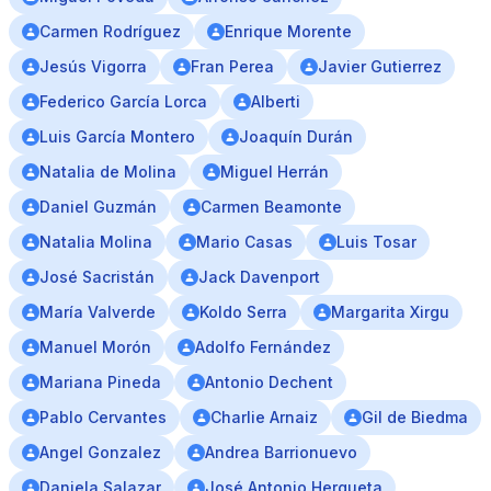
Carmen Rodríguez
Enrique Morente
Jesús Vigorra
Fran Perea
Javier Gutierrez
Federico García Lorca
Alberti
Luis García Montero
Joaquín Durán
Natalia de Molina
Miguel Herrán
Daniel Guzmán
Carmen Beamonte
Natalia Molina
Mario Casas
Luis Tosar
José Sacristán
Jack Davenport
María Valverde
Koldo Serra
Margarita Xirgu
Manuel Morón
Adolfo Fernández
Mariana Pineda
Antonio Dechent
Pablo Cervantes
Charlie Arnaiz
Gil de Biedma
Angel Gonzalez
Andrea Barrionuevo
Daniela Salazar
José Antonio Hergueta