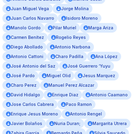
Juan Miguel Vega
Jorge Molina
Juan Carlos Navarro
Isidoro Moreno
Manolo Gordo
Pilar Muriel
Marga Ariza
Carmen Benítez
Rogelio Reyes
Diego Abollado
Antonio Narbona
Antonio Cattoni
Charo Padilla
Ana López
José Antonio del Saz
José Guerrero ‘Yuyu
José Pardo
Miguel Olid
Jesus Marquez
Charo Perez
Manuel Perez Alcazar
David Hidalgo
Enrique Diaz
Antonio Caamano
Jose Carlos Cabrera
Paco Ramon
Enrique Jesus Moreno
Antonio Rengel
Javier Bolaños
Nuria Duran;
Margarita Utrera
Zahira García
Bernardo Peña
Silvia Saucedo