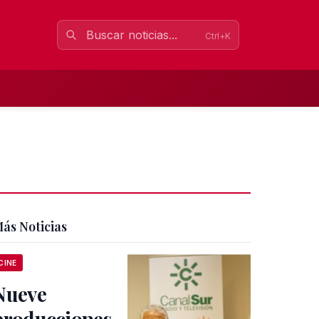
Ctrl+K
ás Noticias
CINE
Nueve
producciones