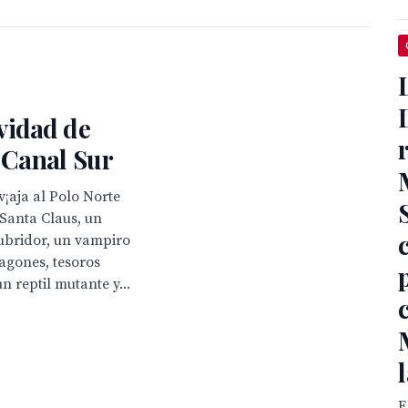
idad de
n Canal Sur
v¡aja al Polo Norte
Santa Claus, un
ubridor, un vampiro
ragones, tesoros
n reptil mutante y...
E