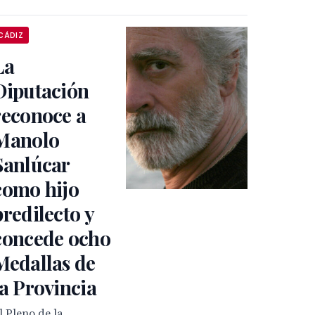
CÁDIZ
La
Diputación
reconoce a
Manolo
Sanlúcar
como hijo
predilecto y
concede ocho
Medallas de
la Provincia
l Pleno de la