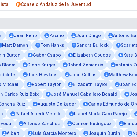
ista
Consejo Andaluz de la Juventud
s
Jean Reno
Pacino
Juan Diego
Antonio B
Matt Damon
Tom Hanks
Sandra Bullock
Scarle
in Button
Gabor Csupo
Elizabeth Coudge
Kate B
o Bloom
Diane Kruger
Robert Zemeckis
Antonio Z
adcliffe
Jack Hawkins
Joan Collins
Matthew Bro
 Mitchell
Robert Taylor
Elizabeth Taylor
Joan Fo
n Carlos Ruiz Boix
José Manuel Caballero Bonald
Jos
Concha Ruiz
Augusto Delkader
Carlos Edmundo de Or
ía
Rafael Alberti Merello
Isabel María Caro Parejo
oveda
Alfonso Sánchez
Carmen Rodríguez
Enriq
Alberti
Luis García Montero
Joaquín Durán
Na