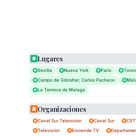
Lugares
Sevilla
Nueva York
París
Toron
Campo de Gibraltar; Carlos Pacheco
Mál
La Termica de Malaga
Organizaciones
Canal Sur Televisión
Canal Sur
CST
Televisión
Enciende TV
Departamen