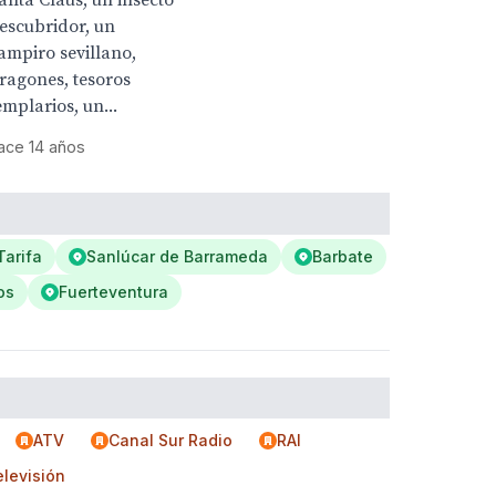
anta Claus, un insecto
escubridor, un
ampiro sevillano,
ragones, tesoros
emplarios, un...
ace 14 años
Tarifa
Sanlúcar de Barrameda
Barbate
os
Fuerteventura
ATV
Canal Sur Radio
RAI
elevisión