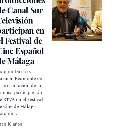
de Canal Sur
Televisión
participan en
el Festival de
Cine Español
de Málaga
oaquín Durán y
armen Beamonte en
a presentación de la
xtensa participación
e RTVA en el Festival
e Cine de Málaga
oaquín...
ace 10 años