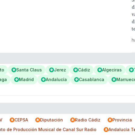
S
d
v
d
t
h
to
Santa Claus
Jerez
Cádiz
Algeciras
aga
Madrid
Andalucía
Casablanca
Marruec
V
CEPSA
Diputación
Radio Cádiz
Provincia
to de Producción Musical de Canal Sur Radio
Andalucía T