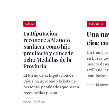
CÁDIZ
TELEVISION
La Diputación
Una nav
reconoce a Manolo
cine e
Sanlúcar como hijo
predilecto y concede
Un tren que 
ocho Medallas de la
en busca de 
insecto desc
Provincia
sevillano, d
El Pleno de la Diputación de
templarios, u
Cádiz ha aprobado la lista de
hace 14 años
personas y entidades que serán
reconocidas por su...
hace 10 años