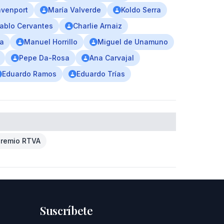
avenport
María Valverde
Koldo Serra
ablo Cervantes
Charlie Arnaiz
ta
Manuel Horrillo
Miguel de Unamuno
Pepe Da-Rosa
Ana Carvajal
Eduardo Ramos
Eduardo Trías
Premio RTVA
Suscríbete