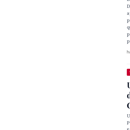
D
a
p
q
p
p
h

U
P