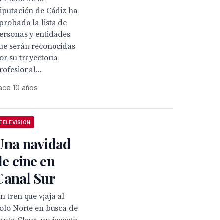
iputación de Cádiz ha
probado la lista de
ersonas y entidades
ue serán reconocidas
or su trayectoria
rofesional...
ace 10 años
TELEVISION
Una navidad
de cine en
Canal Sur
n tren que v¡aja al
olo Norte en busca de