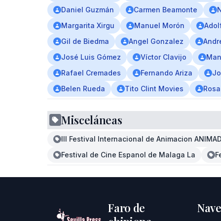
Daniel Guzmán
Carmen Beamonte
N
Margarita Xirgu
Manuel Morón
Adol
Gil de Biedma
Angel Gonzalez
Andr
José Luis Gómez
Víctor Clavijo
Manu
Rafael Cremades
Fernando Ariza
Jo
Belen Rueda
Tito Clint Movies
Rosa
Misceláneas
III Festival Internacional de Animacion ANIM
Festival de Cine Espanol de Malaga La
F
Faro de
Nave