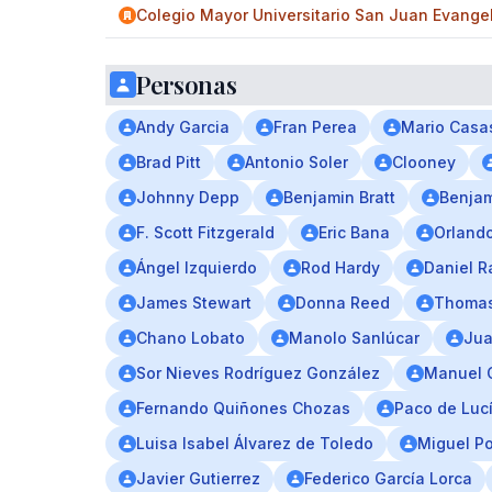
Colegio Mayor Universitario San Juan Evangel
Personas
Andy Garcia
Fran Perea
Mario Casa
Brad Pitt
Antonio Soler
Clooney
Johnny Depp
Benjamin Bratt
Benjam
F. Scott Fitzgerald
Eric Bana
Orland
Ángel Izquierdo
Rod Hardy
Daniel R
James Stewart
Donna Reed
Thomas
Chano Lobato
Manolo Sanlúcar
Jua
Sor Nieves Rodríguez González
Manuel 
Fernando Quiñones Chozas
Paco de Luc
Luisa Isabel Álvarez de Toledo
Miguel P
Javier Gutierrez
Federico García Lorca