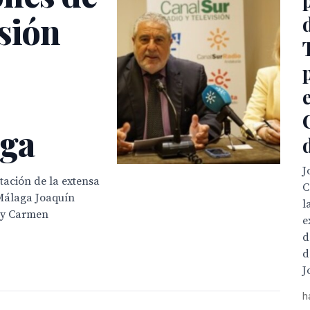
sión
aga
J
ación de la extensa
C
 Málaga Joaquín
l
, y Carmen
e
d
d
J
h