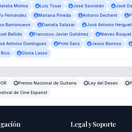
atalia Molina
Luis Tosar
José Sacristán
Jack D
fo Fernández
Mariana Pineda
Antonio Dechent
P
ea Barrionuevo
Daniela Salazar
José Antonio Hergue
el Bellido
Francisco Javier Gutiérrez
Nieves Risquet
sé Antonio Domínguez
Primi Sanz
Jesús Barroso
 Rico
Gloria Lasso
ADOR
Premio Nacional de Guitarra
Ley del Deseo
estival de Cine Espanol
gación
Legal y Soporte