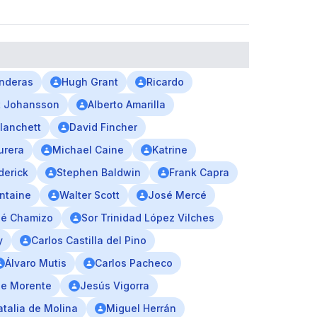
anderas
Hugh Grant
Ricardo
tt Johansson
Alberto Amarilla
lanchett
David Fincher
urera
Michael Caine
Katrine
derick
Stephen Baldwin
Frank Capra
ntaine
Walter Scott
José Mercé
é Chamizo
Sor Trinidad López Vilches
y
Carlos Castilla del Pino
Álvaro Mutis
Carlos Pacheco
ue Morente
Jesús Vigorra
talia de Molina
Miguel Herrán