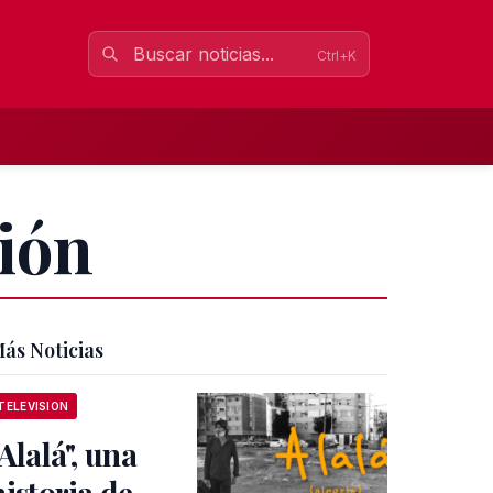
Ctrl+K
sión
ás Noticias
TELEVISION
"Alalá", una
historia de