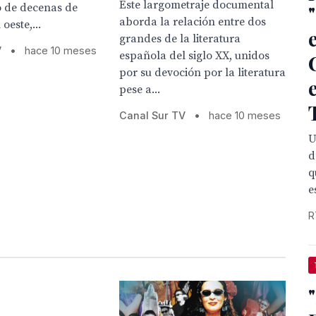
Este largometraje documental
o de decenas de
aborda la relación entre dos
oeste,...
grandes de la literatura
V
•
hace 10 meses
española del siglo XX, unidos
por su devoción por la literatura
pese a...
Canal Sur TV
•
hace 10 meses
U
d
q
e
R