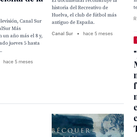
h
El documental reconstruye la
t
historia del Recreativo de
Huelva, el club de fútbol más
R
levisión, Canal Sur
antiguo de España.
alSur Más
Canal Sur
•
hace 5 meses
un año más el 8 y,
ado jueves 5 hasta
..
hace 5 meses