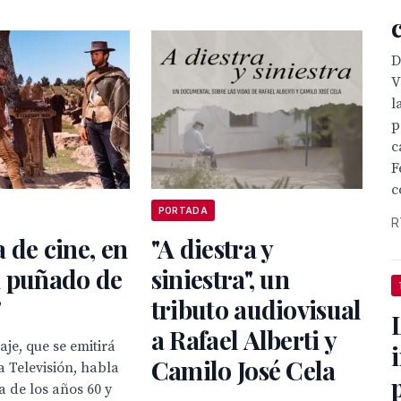
D
V
l
p
c
F
c
PORTADA
R
 de cine, en
"A diestra y
n puñado de
siniestra", un
"
tributo audiovisual
a Rafael Alberti y
aje, que se emitirá
Camilo José Cela
 Televisión, habla
a de los años 60 y