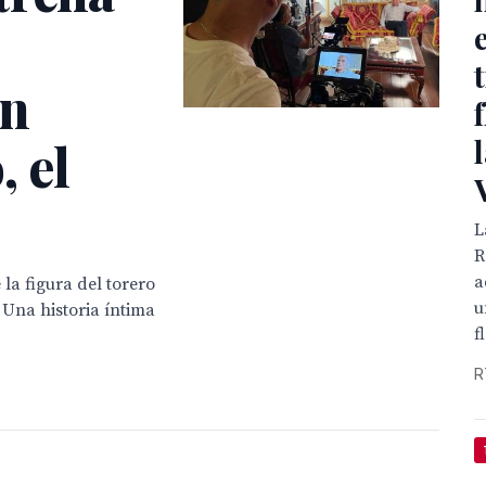
an
 el
L
R
a
la figura del torero
u
 Una historia íntima
f
R