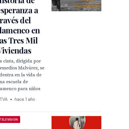
esperanza a
través del
flamenco en
las Tres Mil
Viviendas
a cinta, dirigida por
emedios Malvárez, se
dentra en la vida de
na escuela de
lamenco para niños
TVA
•
hace 1 año
TELEVISION