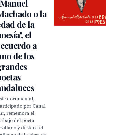
"Manuel
Machado o la
edad de la
oesía", el
recuerdo a
uno de los
grandes
poetas
andaluces
ste documental,
articipado por Canal
ur, rememora el
rabajo del poeta
evillano y destaca el