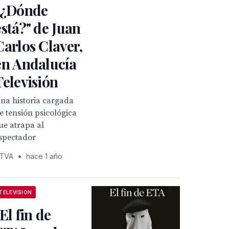
"¿Dónde
está?" de Juan
Carlos Claver,
en Andalucía
Televisión
na historia cargada
e tensión psicológica
ue atrapa al
spectador
TVA
•
hace 1 año
TELEVISION
"El fin de