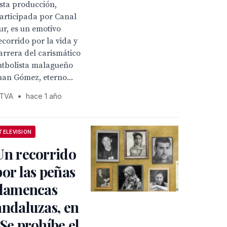
sta producción,
articipada por Canal
ur, es un emotivo
ecorrido por la vida y
arrera del carismático
utbolista malagueño
uan Gómez, eterno...
TVA
•
hace 1 año
TELEVISION
Un recorrido
por las peñas
flamencas
andaluzas, en
"Se prohíbe el