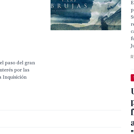
E
p
S
r
c
f
J
R
el paso del gran
nterés por las
a Inquisición