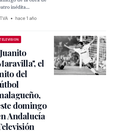
allazgo de la obra de
eatro inédita...
TVA
•
hace 1 año
TELEVISION
"Juanito
Maravilla", el
mito del
fútbol
malagueño,
este domingo
en Andalucía
Televisión