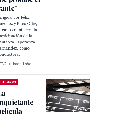
cante"
irigido por Félix
ázquez y Paco Ortiz,
a cinta cuenta con la
articipación de la
antaora Esperanza
ernández, como
onductora.
TVA
•
hace 1 año
TELEVISION
La
inquietante
película