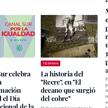
p
TELEVISION
ur celebra
La historia del
E
a
"Recre", en "El
p
mación
decano que surgió
S
l el Día
del cobre"
t
s
cional de la