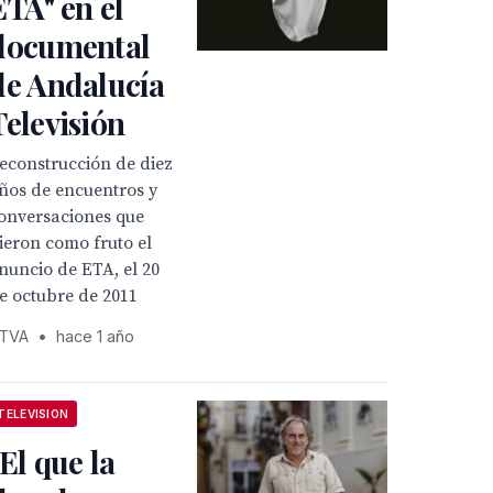
ETA" en el
documental
de Andalucía
Televisión
econstrucción de diez
ños de encuentros y
onversaciones que
ieron como fruto el
nuncio de ETA, el 20
e octubre de 2011
TVA
•
hace 1 año
TELEVISION
"El que la