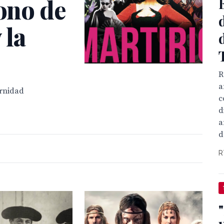
cono de
 la
R
a
ernidad
c
d
a
d
R