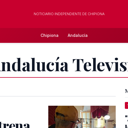
NOTICIARIO INDEPENDIENTE DE CHIPIONA
Chipiona
Andalucía
Andalucía Televi
M
trena