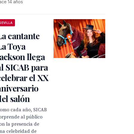
ace 14 años
SEVILLA
La cantante
La Toya
Jackson llega
al SICAB para
celebrar el XX
aniversario
del salón
omo cada año, SICAB
orprende al público
on la presencia de
na celebridad de