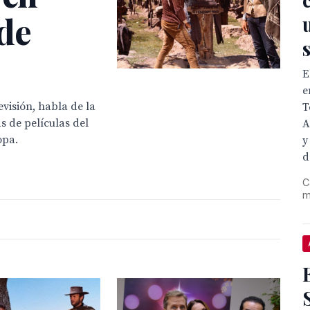
de
E
e
evisión, habla de la
T
s de películas del
A
opa.
y
d
C
m