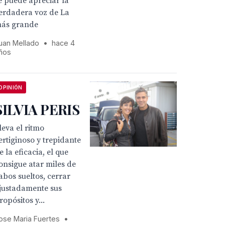
e puede apreciar la
erdadera voz de La
ás grande
uan Mellado
•
hace 4
ños
OPINIÓN
SILVIA PERIS
leva el ritmo
ertiginoso y trepidante
e la eficacia, el que
onsigue atar miles de
abos sueltos, cerrar
justadamente sus
ropósitos y...
ose Maria Fuertes
•