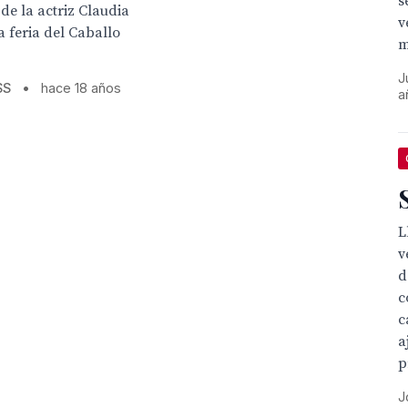
s
 de la actriz Claudia
v
a feria del Caballo
m
J
SS
•
hace 18 años
a
L
v
d
c
c
a
p
J