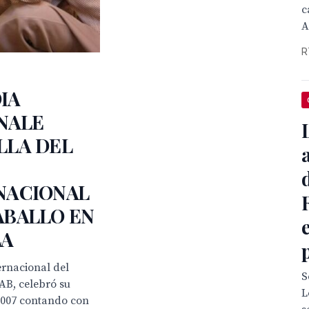
c
A
R
IA
NALE
LLA DEL
NACIONAL
ABALLO EN
LA
ernacional del
S
AB, celebró su
L
2007 contando con