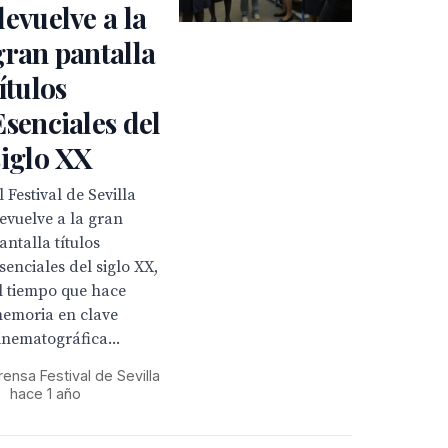
devuelve a la
gran pantalla
títulos
Esenciales del
siglo XX
l Festival de Sevilla
evuelve a la gran
antalla títulos
senciales del siglo XX,
l tiempo que hace
emoria en clave
inematográfica...
rensa Festival de Sevilla
•
hace 1 año