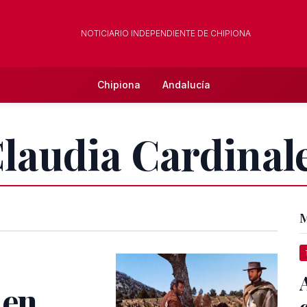
NOTICIARIO INDEPENDIENTE DE CHIPIONA
Chipiona
Andalucía
Claudia Cardinal
M
 en