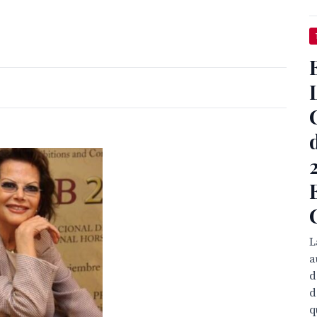
L
a
d
d
q