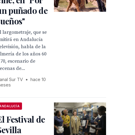
un puñado de
sueños"
l largometraje, que se
mitirá en Andalucía
elevisión, habla de la
lmería de los años 60
 70, escenario de
ecenas de...
anal Sur TV
•
hace 10
eses
ANDALUCÍA
El Festival de
Sevilla