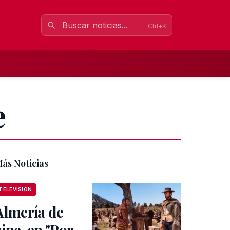
Ctrl+K
e
ás Noticias
TELEVISION
Almería de
cine, en "Por