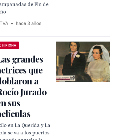
ampanadas de Fin de
ño
TVA
•
hace 3 años
CHIPIONA
Las grandes
actrices que
doblaron a
Rocío Jurado
en sus
películas
ólo en La Querida y La
ola se va a los puertos