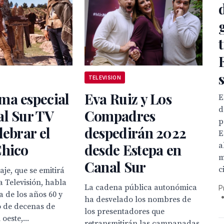
TELEVISION
ma especial
Eva Ruiz y Los
E
d
al Sur TV
Compadres
p
lebrar el
despedirán 2022
E
a
Chico
desde Estepa en
m
Canal Sur
c
aje, que se emitirá
 Televisión, habla
La cadena pública autonómica
P
a de los años 60 y
ha desvelado los nombres de
o de decenas de
los presentadores que
oeste,...
retransmitirán las campanadas