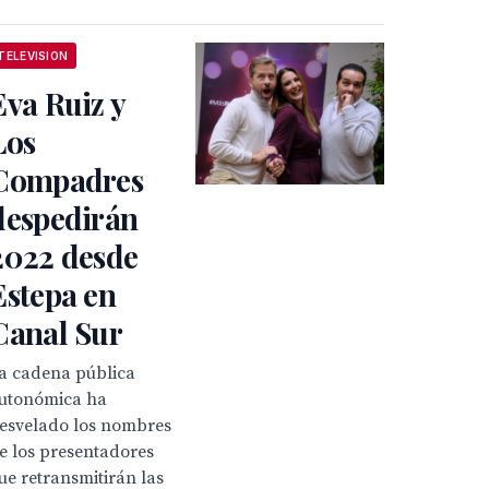
TELEVISION
Eva Ruiz y
Los
Compadres
despedirán
2022 desde
Estepa en
Canal Sur
a cadena pública
utonómica ha
esvelado los nombres
e los presentadores
ue retransmitirán las