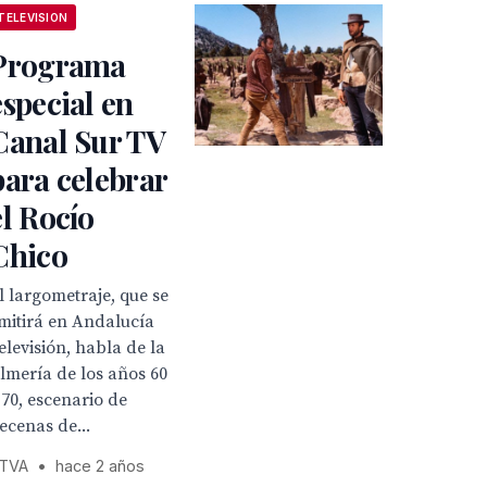
TELEVISION
Programa
especial en
Canal Sur TV
para celebrar
el Rocío
Chico
l largometraje, que se
mitirá en Andalucía
elevisión, habla de la
lmería de los años 60
 70, escenario de
ecenas de...
TVA
•
hace 2 años