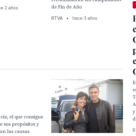
de Fin de Año
ce 2 años
RTVA
•
hace 3 años
E
e
T
A
y
acia, el que consigue
d
e sus propósitos y
R
an las causas