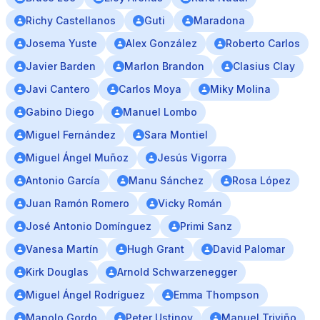
Richy Castellanos
Guti
Maradona
Josema Yuste
Alex González
Roberto Carlos
Javier Barden
Marlon Brandon
Clasius Clay
Javi Cantero
Carlos Moya
Miky Molina
Gabino Diego
Manuel Lombo
Miguel Fernández
Sara Montiel
Miguel Ángel Muñoz
Jesús Vigorra
Antonio García
Manu Sánchez
Rosa López
Juan Ramón Romero
Vicky Román
José Antonio Domínguez
Primi Sanz
Vanesa Martín
Hugh Grant
David Palomar
Kirk Douglas
Arnold Schwarzenegger
Miguel Ángel Rodríguez
Emma Thompson
Manolo Gordo
Peter Ustinov
Manuel Triviño