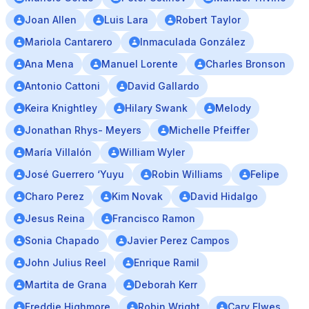
Joan Allen
Luis Lara
Robert Taylor
Mariola Cantarero
Inmaculada González
Ana Mena
Manuel Lorente
Charles Bronson
Antonio Cattoni
David Gallardo
Keira Knightley
Hilary Swank
Melody
Jonathan Rhys- Meyers
Michelle Pfeiffer
María Villalón
William Wyler
José Guerrero ‘Yuyu
Robin Williams
Felipe
Charo Perez
Kim Novak
David Hidalgo
Jesus Reina
Francisco Ramon
Sonia Chapado
Javier Perez Campos
John Julius Reel
Enrique Ramil
Martita de Grana
Deborah Kerr
Freddie Highmore
Robin Wright
Cary Elwes