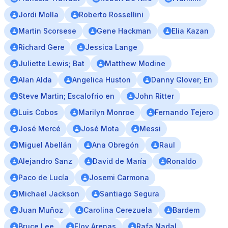
Jordi Molla
Roberto Rossellini
Martin Scorsese
Gene Hackman
Elia Kazan
Richard Gere
Jessica Lange
Juliette Lewis; Bat
Matthew Modine
Alan Alda
Angelica Huston
Danny Glover; En
Steve Martin; Escalofrio en
John Ritter
Luis Cobos
Marilyn Monroe
Fernando Tejero
José Mercé
José Mota
Messi
Miguel Abellán
Ana Obregón
Raul
Alejandro Sanz
David de María
Ronaldo
Paco de Lucía
Josemi Carmona
Michael Jackson
Santiago Segura
Juan Muñoz
Carolina Cerezuela
Bardem
Bruce Lee
Eloy Arenas
Rafa Nadal