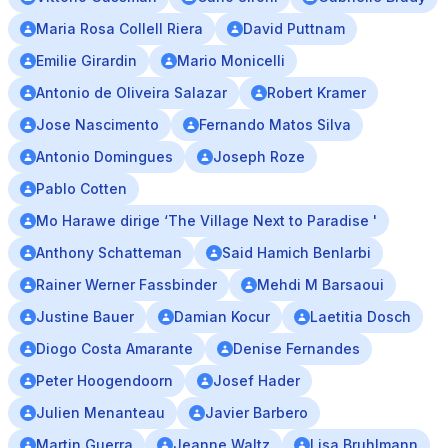
Maria Rosa Collell Riera
David Puttnam
Emilie Girardin
Mario Monicelli
Antonio de Oliveira Salazar
Robert Kramer
Jose Nascimento
Fernando Matos Silva
Antonio Domingues
Joseph Roze
Pablo Cotten
Mo Harawe dirige ‘The Village Next to Paradise '
Anthony Schatteman
Said Hamich Benlarbi
Rainer Werner Fassbinder
Mehdi M Barsaoui
Justine Bauer
Damian Kocur
Laetitia Dosch
Diogo Costa Amarante
Denise Fernandes
Peter Hoogendoorn
Josef Hader
Julien Menanteau
Javier Barbero
Martin Guerra
Jeanne Waltz
Lisa Bruhlmann