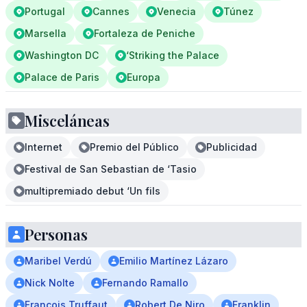
Portugal
Cannes
Venecia
Túnez
Marsella
Fortaleza de Peniche
Washington DC
‘Striking the Palace
Palace de Paris
Europa
Misceláneas
Internet
Premio del Público
Publicidad
Festival de San Sebastian de ‘Tasio
multipremiado debut ‘Un fils
Personas
Maribel Verdú
Emilio Martínez Lázaro
Nick Nolte
Fernando Ramallo
Francois Truffaut
Robert De Niro
Franklin