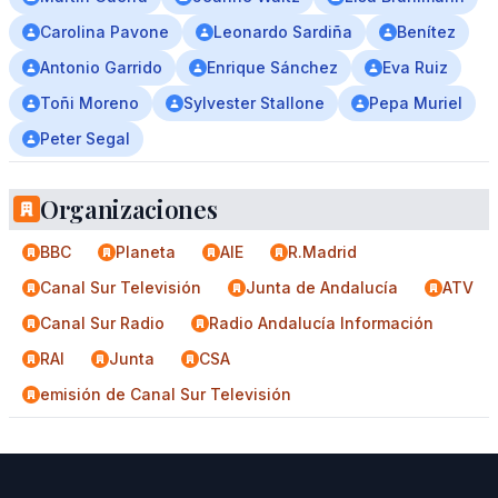
Carolina Pavone
Leonardo Sardiña
Benítez
Antonio Garrido
Enrique Sánchez
Eva Ruiz
Toñi Moreno
Sylvester Stallone
Pepa Muriel
Peter Segal
Organizaciones
BBC
Planeta
AIE
R.Madrid
Canal Sur Televisión
Junta de Andalucía
ATV
Canal Sur Radio
Radio Andalucía Información
RAI
Junta
CSA
emisión de Canal Sur Televisión