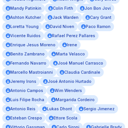
Mandy Patinkin
Colin Firth
Jon Bon Jovi
Ashton Kutcher
Jack Warden
Cary Grant
Loretta Young
David Niven
Paco Ramon
Vicente Ruidos
Rafael Perez Pallares
Enrique Jesus Moreno
Irene
Benito Zambrano
Marta Velasco
Fernando Navarro
José Manuel Carrasco
Marcello Mastroianni
Claudia Cardinale
Jeremy Irons
José Antonio Hurtado
Antonio Campos
Wim Wenders
Luis Filipe Rocha
Margarida Cordeiro
Antonio Reis
Lukas Dhont
Sergio Jimenez
Esteban Crespo
Ettore Scola
Vittorio Gassman
Carlo Sironi
Gabrielle Brady