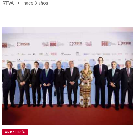
RTVA
•
hace 3 años
ANDALUCÍA