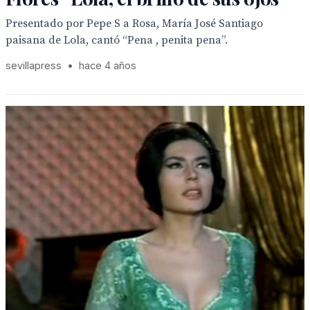
Presentado por Pepe S a Rosa, María José Santiago
paisana de Lola, cantó “Pena , penita pena”.
sevillapress
•
hace 4 años