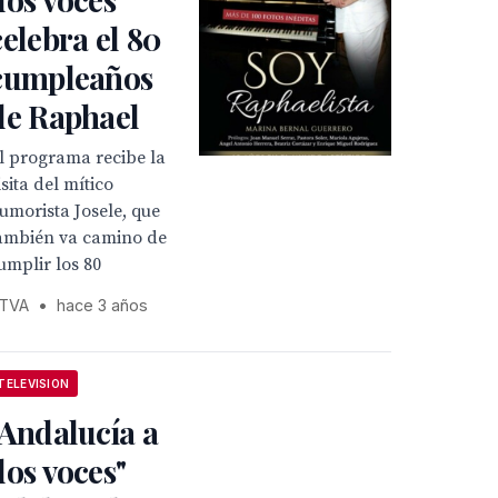
celebra el 80
cumpleaños
de Raphael
l programa recibe la
isita del mítico
umorista Josele, que
ambién va camino de
umplir los 80
TVA
•
hace 3 años
TELEVISION
"Andalucía a
dos voces"