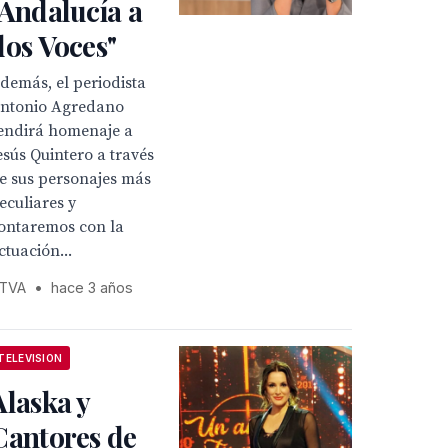
"Andalucía a
dos Voces"
demás, el periodista
ntonio Agredano
endirá homenaje a
esús Quintero a través
e sus personajes más
eculiares y
ontaremos con la
ctuación...
TVA
•
hace 3 años
TELEVISION
Alaska y
Cantores de