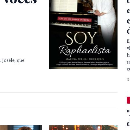
E
v
h
 Josele, que
t
c
R