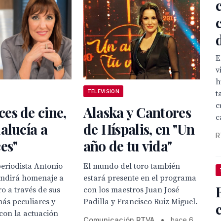
E
v
h
TELEVISION
t
c
es de cine,
Alaska y Cantores
c
alucía a
de Híspalis, en "Un
R
es"
año de tu vida"
eriodista Antonio
El mundo del toro también
ndirá homenaje a
estará presente en el programa
ro a través de sus
con los maestros Juan José
ás peculiares y
Padilla y Francisco Ruiz Miguel.
con la actuación
Comunicación RTVA
•
hace 6