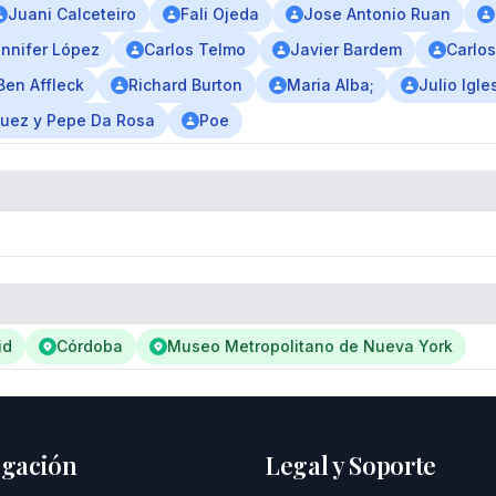
Juani Calceteiro
Fali Ojeda
Jose Antonio Ruan
nnifer López
Carlos Telmo
Javier Bardem
Carlo
Ben Affleck
Richard Burton
Maria Alba;
Julio Igle
guez y Pepe Da Rosa
Poe
id
Córdoba
Museo Metropolitano de Nueva York
gación
Legal y Soporte