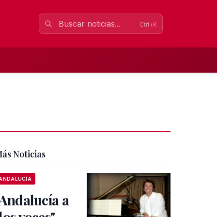
Ctrl+K
ás Noticias
ANDALUCÍA
"Andalucía a
dos voces"