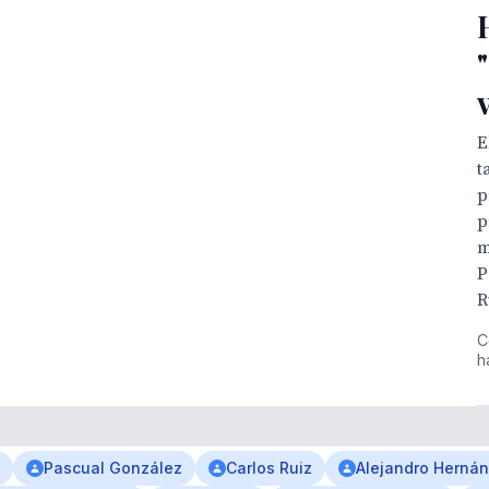
E
t
p
p
m
P
R
C
h
Pascual González
Carlos Ruiz
Alejandro Herná