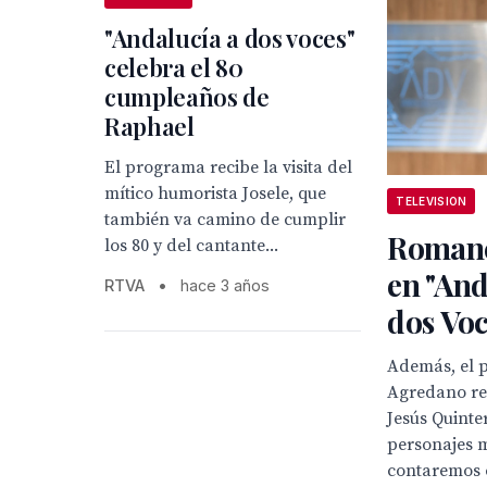
"Andalucía a dos voces"
celebra el 80
cumpleaños de
Raphael
El programa recibe la visita del
mítico humorista Josele, que
TELEVISION
también va camino de cumplir
Romanc
los 80 y del cantante...
en "And
RTVA
•
hace 3 años
dos Voc
Además, el p
Agredano re
Jesús Quinte
personajes m
contaremos 