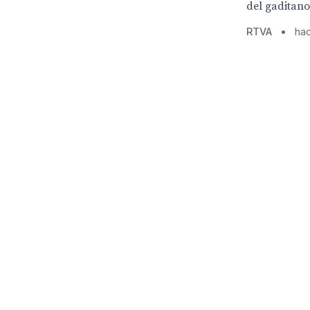
del gaditano
RTVA
•
ha