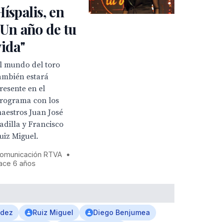
Híspalis, en
"Un año de tu
vida"
l mundo del toro
ambién estará
resente en el
rograma con los
aestros Juan José
adilla y Francisco
uiz Miguel.
omunicación RTVA
•
ace 6 años
ndez
Ruiz Miguel
Diego Benjumea