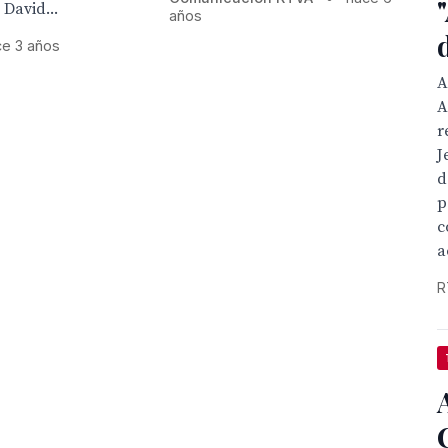
 David...
años
ce 3 años
A
A
r
J
d
p
c
a
R