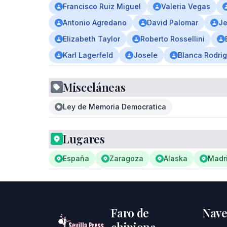
Francisco Ruiz Miguel
Valeria Vegas
Antonio Agredano
David Palomar
Je
Elizabeth Taylor
Roberto Rossellini
Karl Lagerfeld
Josele
Blanca Rodri
Misceláneas
Ley de Memoria Democratica
Lugares
España
Zaragoza
Alaska
Madr
Faro de
Nave