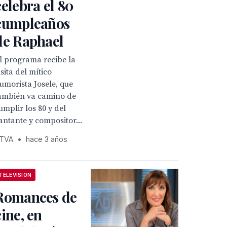
celebra el 80
cumpleaños
de Raphael
l programa recibe la
isita del mítico
umorista Josele, que
ambién va camino de
umplir los 80 y del
antante y compositor...
TVA
•
hace 3 años
TELEVISION
Romances de
cine, en