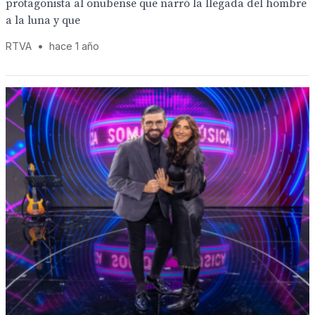
protagonista al onubense que narró la llegada del hombre
a la luna y que
RTVA
•
hace 1 año