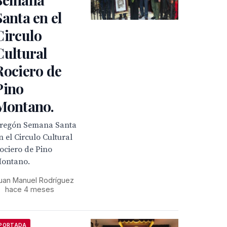
Santa en el
Circulo
Cultural
Rociero de
Pino
Montano.
regón Semana Santa
n el Circulo Cultural
ociero de Pino
ontano.
uan Manuel Rodríguez
•
hace 4 meses
PORTADA