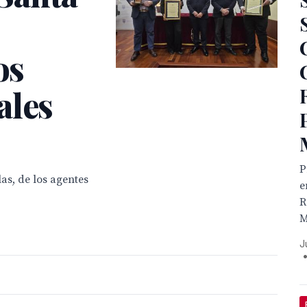
os
ales
P
as, de los agentes
e
R
M
J