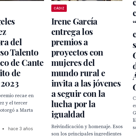
CÁDIZ
eles
Irene García
ez
entrega los
ra del
premios a
so Talento
proyectos con
co de Cante
mujeres del
ito de
mundo rural e
 2023
invita a las jóvenes
a seguir con la
premio recae en
C
lucha por la
z y el tercer
e
 otorgó a Marta
igualdad
G
l
Reivindicación y homenaje. Esos
s
•
hace 3 años
son los principales ingredientes