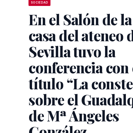
SOCIEDAD
En el Salón de l
casa del ateneo 
Sevilla tuvo la
conferencia con 
título “La const
sobre el Guadalq
de Mª Ángeles
González.