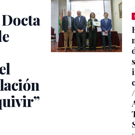
a Docta
de
el
elación
uivir”