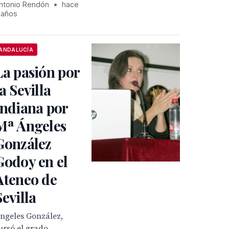
ntonio Rendón
•
hace
 años
ANDALUCÍA
La pasión por
la Sevilla
Indiana por
Mª Ángeles
González
Godoy en el
Ateneo de
Sevilla
ngeles González,
ursó el grado