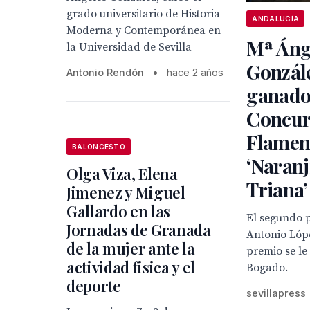
grado universitario de Historia
ANDALUCÍA
Moderna y Contemporánea en
Mª Áng
la Universidad de Sevilla
Gonzál
Antonio Rendón
•
hace 2 años
ganado
Concur
Flamen
BALONCESTO
‘Naranj
Olga Viza, Elena
Triana’
Jimenez y Miguel
Gallardo en las
El segundo 
Jornadas de Granada
Antonio Lópe
de la mujer ante la
premio se le
actividad fisica y el
Bogado.
deporte
sevillapress