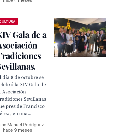
•
hace 4 meses
CULTURA
XIV Gala de a
Asociación
Tradiciones
Sevillanas.
l día 8 de octubre se
elebró la XIV Gala de
a Asociación
radiciones Sevillanas
ue preside Francisco
érez , en una...
uan Manuel Rodríguez
•
hace 9 meses