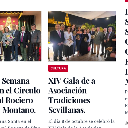
CULTURA
 Semana
XIV Gala de a
n el Circulo
Asociación
P
l Rociero
Tradiciones
e
R
o Montano.
Sevillanas.
M
na Santa en el
El día 8 de octubre se celebró la
J