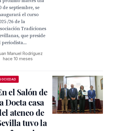
l próximo martes día
0 de septiembre, se
naugurará el curso
025 /26 de la
sociación Tradiciones
evillanas, que preside
l periodista...
uan Manuel Rodríguez
•
hace 10 meses
SOCIEDAD
En el Salón de
la Docta casa
del ateneo de
Sevilla tuvo la