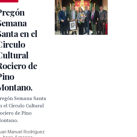
Pregón
Semana
Santa en el
Circulo
Cultural
Rociero de
Pino
Montano.
regón Semana Santa
n el Circulo Cultural
ociero de Pino
ontano.
uan Manuel Rodríguez