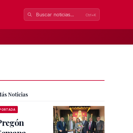
Ctrl+K
ás Noticias
PORTADA
Pregón
Semana