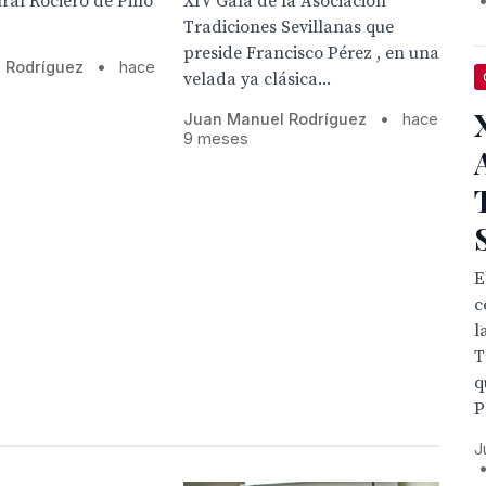
ural Rociero de Pino
XIV Gala de la Asociación
Tradiciones Sevillanas que
preside Francisco Pérez , en una
 Rodríguez
•
hace
velada ya clásica...
Juan Manuel Rodríguez
•
hace
9 meses
E
c
l
T
q
P
J