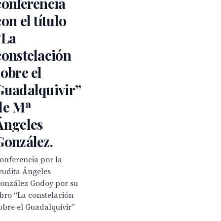
conferencia
con el título
“La
constelación
sobre el
Guadalquivir”
de Mª
Ángeles
González.
onferencia por la
rudita Ángeles
onzález Godoy por su
ibro “La constelación
obre el Guadalquivir”