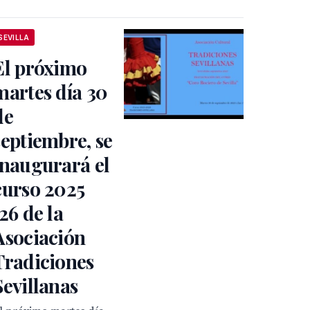
SEVILLA
El próximo
martes día 30
de
septiembre, se
inaugurará el
curso 2025
/26 de la
Asociación
Tradiciones
Sevillanas