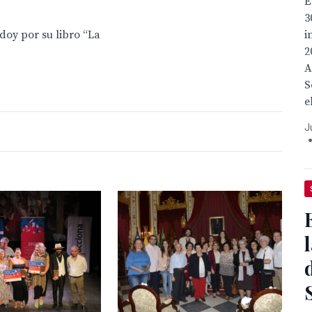
E
3
doy por su libro “La
i
2
A
S
e
J