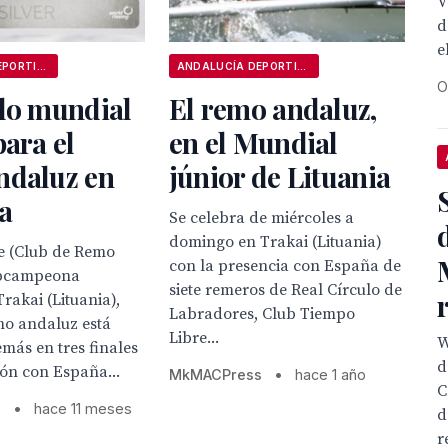
V
d
e
ANDALUCÍA DEPORTIVA
ANDALUCÍA DEPORTIVA
O
ulo mundial
El remo andaluz,
para el
en el Mundial
ndaluz en
júnior de Lituania
a
Se celebra de miércoles a
domingo en Trakai (Lituania)
te (Club de Remo
con la presencia con España de
ubcampeona
siete remeros de Real Círculo de
rakai (Lituania),
Labradores, Club Tiempo
mo andaluz está
Libre...
W
más en tres finales
d
ón con España...
MkMACPress
•
hace 1 año
C
s
•
hace 11 meses
d
r