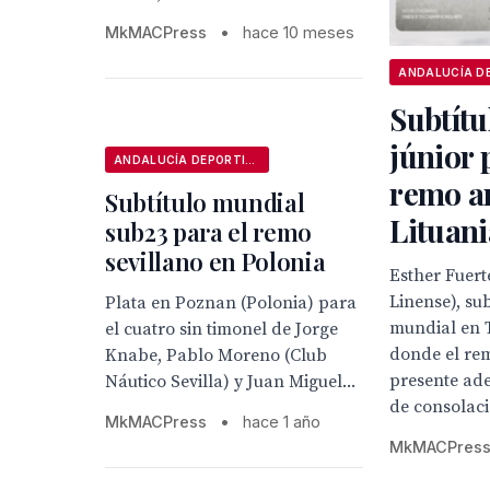
MkMACPress
•
hace 10 meses
Subtít
júnior 
ANDALUCÍA DEPORTIVA
remo a
Subtítulo mundial
Lituani
sub23 para el remo
sevillano en Polonia
Esther Fuer
Linense), s
Plata en Poznan (Polonia) para
mundial en T
el cuatro sin timonel de Jorge
donde el re
Knabe, Pablo Moreno (Club
presente ade
Náutico Sevilla) y Juan Miguel...
de consolaci
MkMACPress
•
hace 1 año
MkMACPres