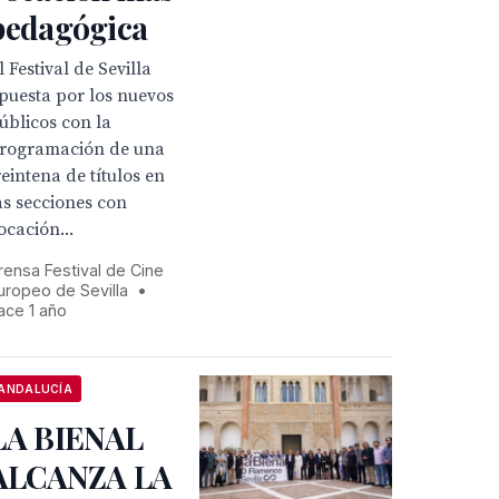
pedagógica
l Festival de Sevilla
puesta por los nuevos
úblicos con la
rogramación de una
reintena de títulos en
as secciones con
ocación...
rensa Festival de Cine
uropeo de Sevilla
•
ace 1 año
ANDALUCÍA
LA BIENAL
ALCANZA LA