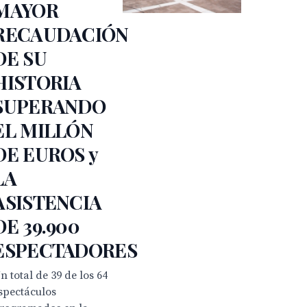
MAYOR
RECAUDACIÓN
DE SU
HISTORIA
SUPERANDO
EL MILLÓN
DE EUROS y
LA
ASISTENCIA
DE 39.900
ESPECTADORES
n total de 39 de los 64
spectáculos