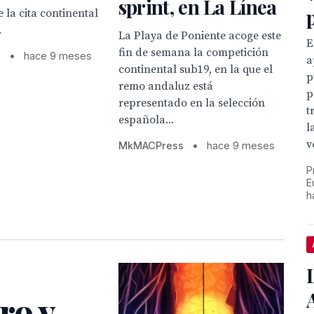
sprint, en La Línea
 la cita continental
.
La Playa de Poniente acoge este
E
fin de semana la competición
s
•
hace 9 meses
a
continental sub19, en la que el
p
remo andaluz está
p
representado en la selección
t
española...
l
v
MkMACPress
•
hace 9 meses
P
E
h
ro y