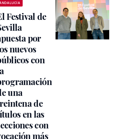
ANDALUCÍA
El Festival de
Sevilla
apuesta por
los nuevos
públicos con
la
programación
de una
treintena de
títulos en las
secciones con
vocación más