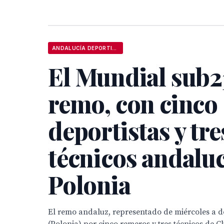
ANDALUCÍA DEPORTIVA
El Mundial sub2
remo, con cinco
deportistas y tre
técnicos andalu
Polonia
El remo andaluz, representado de miércoles a