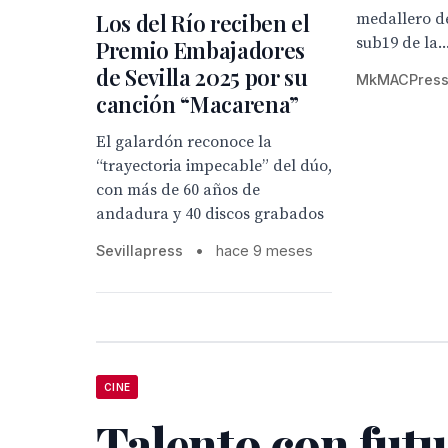
Los del Río reciben el
medallero de
sub19 de la..
Premio Embajadores
de Sevilla 2025 por su
MkMACPres
canción “Macarena”
El galardón reconoce la
“trayectoria impecable” del dúo,
con más de 60 años de
andadura y 40 discos grabados
Sevillapress
•
hace 9 meses
CINE
Talento con futu