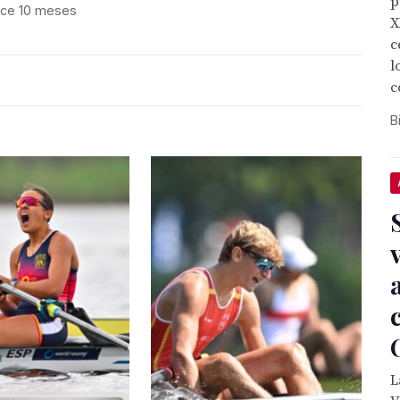
p
ce 10 meses
X
c
l
c
B
L