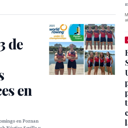
m
M
a
3 de
s
ces en
 domingo en Poznan