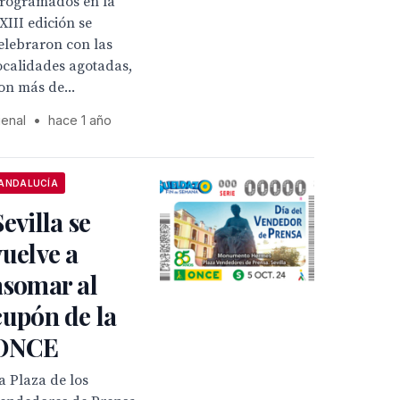
rogramados en la
XIII edición se
elebraron con las
ocalidades agotadas,
on más de...
ienal
•
hace 1 año
ANDALUCÍA
Sevilla se
vuelve a
asomar al
cupón de la
ONCE
a Plaza de los