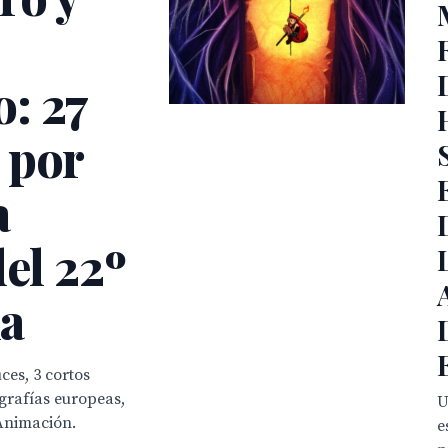
: 27
 por
a
del 22º
la
ces, 3 cortos
ografías europeas,
U
Animación.
e