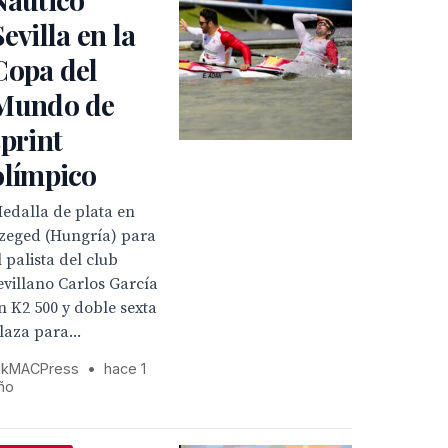
Sevilla en la
Copa del
Mundo de
sprint
olímpico
edalla de plata en
zeged (Hungría) para
l palista del club
evillano Carlos García
n K2 500 y doble sexta
laza para...
kMACPress
•
hace 1
ño