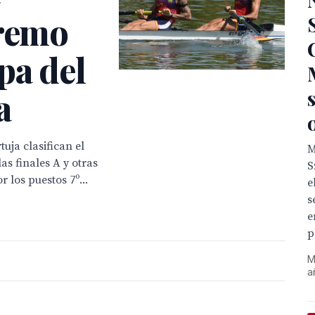
 remo
pa del
a
tuja clasifican el
M
las finales A y otras
S
 los puestos 7º...
e
s
e
p
M
a