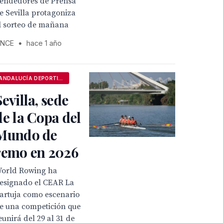
endedores de Prensa
e Sevilla protagoniza
l sorteo de mañana
NCE
•
hace 1 año
ANDALUCÍA DEPORTIVA
Sevilla, sede
de la Copa del
Mundo de
remo en 2026
orld Rowing ha
esignado el CEAR La
artuja como escenario
e una competición que
eunirá del 29 al 31 de