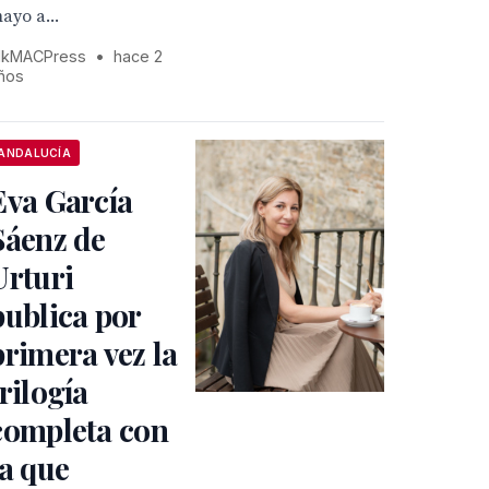
ayo a...
kMACPress
•
hace 2
ños
ANDALUCÍA
Eva García
Sáenz de
Urturi
publica por
primera vez la
trilogía
completa con
la que