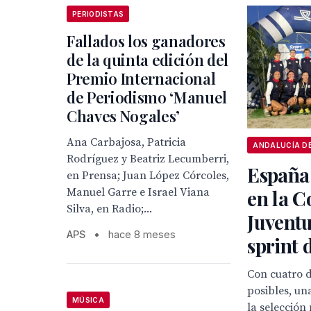
PERIODISTAS
Fallados los ganadores
de la quinta edición del
Premio Internacional
de Periodismo ‘Manuel
Chaves Nogales’
Ana Carbajosa, Patricia
Rodríguez y Beatriz Lecumberri,
España 
en Prensa; Juan López Córcoles,
Manuel Garre e Israel Viana
en la C
Silva, en Radio;...
Juvent
APS
•
hace 8 meses
sprint 
Con cuatro d
posibles, un
MÚSICA
la selección