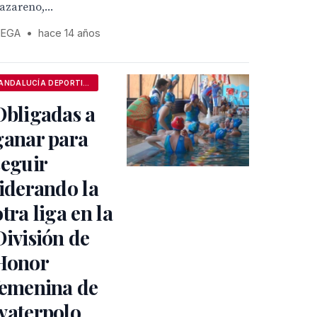
azareno,...
EGA
•
hace 14 años
ANDALUCÍA DEPORTIVA
Obligadas a
ganar para
seguir
liderando la
otra liga en la
División de
Honor
femenina de
waterpolo