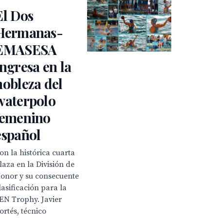
El Dos
Hermanas-
EMASESA
ingresa en la
nobleza del
waterpolo
femenino
español
on la histórica cuarta
laza en la División de
onor y su consecuente
lasificación para la
EN Trophy. Javier
ortés, técnico