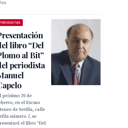
ños
PERIODISTAS
Presentación
del libro “Del
Plomo al Bit”
del periodista
Manuel
Capelo
l próximo 20 de
ebrero, en el Excmo
teneo de Sevilla, calle
rfila número 7, se
resentará el libro “Del