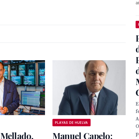
a
E
f
A
PLAYAS DE HUELVA
O
 Mellado,
Manuel Capelo:
p