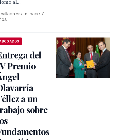
lomo al...
evillapress
•
hace 7
ños
ABOGADOS
Entrega del
IV Premio
Ángel
Olavarría
Téllez a un
trabajo sobre
los
Fundamentos