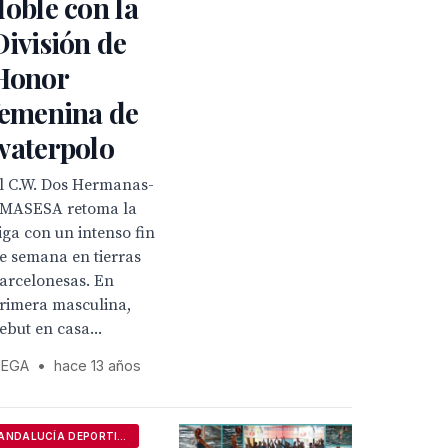
doble con la
División de
Honor
femenina de
waterpolo
l C.W. Dos Hermanas-
MASESA retoma la
iga con un intenso fin
e semana en tierras
arcelonesas. En
rimera masculina,
ebut en casa...
EGA
•
hace 13 años
ANDALUCÍA DEPORTIVA