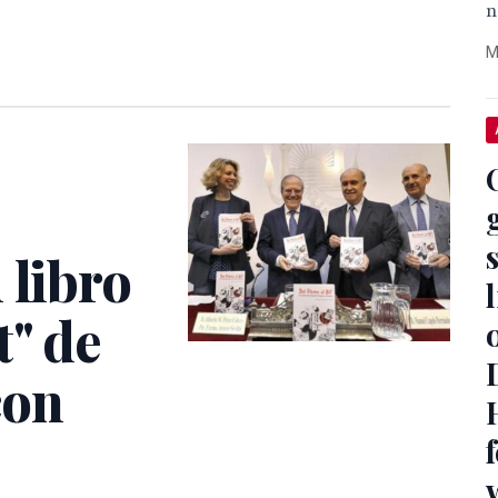
n
M
 libro
t" de
con