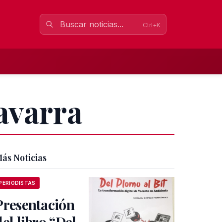
Ctrl+K
avarra
ás Noticias
PERIODISTAS
Presentación
del libro “Del