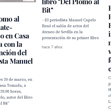
libro "Del Plomo al
Bit"
omo al
--El periodista Manuel Capelo
ate-
llenó el salón de actos del
Ateneo de Sevilla en la
o en Casa
presentación de su primer libro
 con la
hace 7 años
nción del
ista Manuel
C
es 20 de marzo, en
p
Casa Tomada, a
H
 20.00 horas,
c
o, autor del libro
L
l Bit”
C