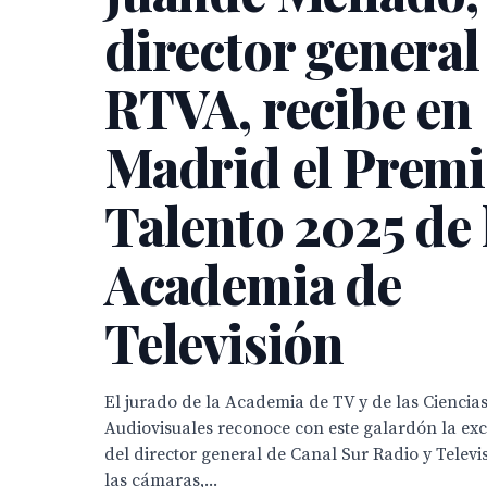
director general
RTVA, recibe en
Madrid el Prem
Talento 2025 de 
Academia de
Televisión
El jurado de la Academia de TV y de las Ciencias
Audiovisuales reconoce con este galardón la exc
del director general de Canal Sur Radio y Televi
las cámaras,...