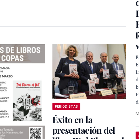
E
E
L
d
b
P
d
PERIODISTAS
M
Éxito en la
presentación del