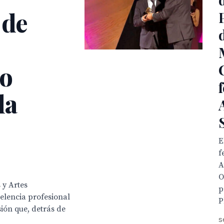
 de
io
la
E
f
A
O
 y Artes
p
elencia profesional
P
sión que, detrás de
s