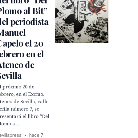
Plomo al Bit”
del periodista
Manuel
Capelo el 20
febrero en el
Ateneo de
Sevilla
l próximo 20 de
ebrero, en el Excmo.
teneo de Sevilla, calle
rfila número 7, se
resentará el libro “Del
lomo al...
evillapress
•
hace 7