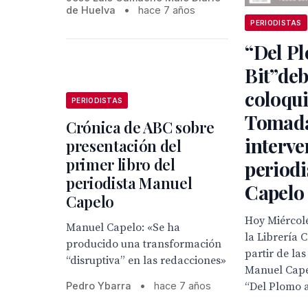
de Huelva
•
hace 7 años
PERIODISTAS
“Del Pl
Bit”deb
coloqui
PERIODISTAS
Tomada
Crónica de ABC sobre
interve
presentación del
primer libro del
period
periodista Manuel
Capelo
Capelo
Hoy Miércol
Manuel Capelo: «Se ha
la Librería 
producido una transformación
partir de las
“disruptiva” en las redacciones»
Manuel Capel
Pedro Ybarra
•
hace 7 años
“Del Plomo a