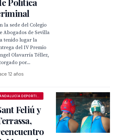
de Política
criminal
n la sede del Colegio
e Abogados de Sevilla
a tenido lugar la
ntrega del IV Premio
ngel Olavarría Téllez,
torgado por...
ace 12 años
ANDALUCÍA DEPORTIVA
Sant Feliú y
Terrassa,
reencuentro