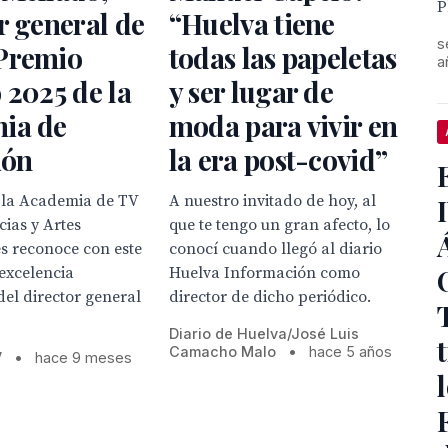
P
r general de
“Huelva tiene
s
Premio
todas las papeletas
a
 2025 de la
y ser lugar de
ia de
moda para vivir en
ión
la era post-covid”
e la Academia de TV
A nuestro invitado de hoy, al
cias y Artes
que te tengo un gran afecto, lo
s reconoce con este
conocí cuando llegó al diario
excelencia
Huelva Información como
del director general
director de dicho periódico.
Diario de Huelva/José Luis
Camacho Malo
•
hace 5 años
V
•
hace 9 meses