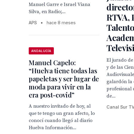
Manuel Garre e Israel Viana
directo
Silva, en Radio;...
RTVA, 
APS
•
hace 8 meses
Talento
Academ
Televis
ANDALUCÍA
El jurado d
Manuel Capelo:
y de las Cien
“Huelva tiene todas las
Audiovisuale
papeletas y ser lugar de
galardón la 
moda para vivir en la
profesional 
era post-covid”
de...
A nuestro invitado de hoy, al
Canal Sur T
que te tengo un gran afecto, lo
conocí cuando llegó al diario
Huelva Información...