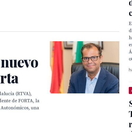
E
d
h
e
Á
 nuevo
o
h
rta
dalucía (RTVA),
dente de FORTA, la
n Autonómicos, una