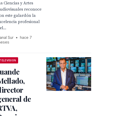
as Ciencias y Artes
udiovisuales reconoce
on este galardón la
xcelencia profesional
el...
anal Sur
•
hace 7
eses
TELEVISION
Juande
Mellado,
director
general de
RTVA,