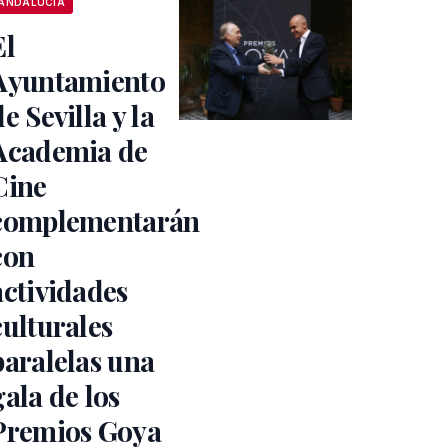
ANDALUCÍA
El
Ayuntamiento
de Sevilla y la
Academia de
Cine
complementarán
con
actividades
culturales
paralelas una
gala de los
Premios Goya