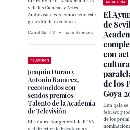
El jurado de la Academia de TV
ANDALUCÍA
y de las Ciencias y Artes
El Ayu
Audiovisuales reconoce con este
galardón la excelencia...
de Sevil
Academ
Canal Sur TV
•
hace 9 meses
comple
con act
cultura
TELEVISION
Joaquín Durán y
paralel
Antonio Ramírez,
de los 
reconocidos con
Goya 2
sendos premios
Talento de la Academia
Esta gala se
de Televisión
febrero y to
de los premi
El subdirector general de RTVA
nominacion
y el director de Estrategias y