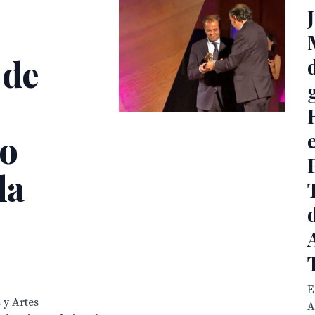
 de
io
la
E
 y Artes
A