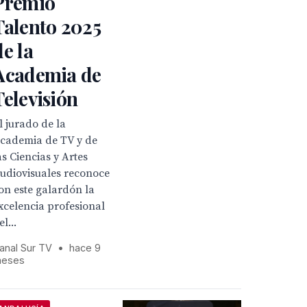
Premio
Talento 2025
de la
Academia de
Televisión
l jurado de la
cademia de TV y de
as Ciencias y Artes
udiovisuales reconoce
on este galardón la
xcelencia profesional
el...
anal Sur TV
•
hace 9
eses