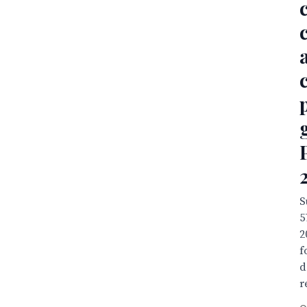
S
5
2
f
d
r