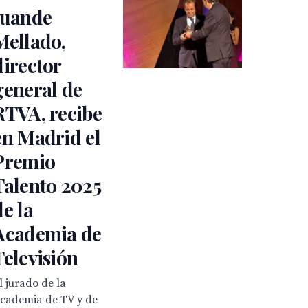
Juande
Mellado,
director
general de
RTVA, recibe
en Madrid el
Premio
Talento 2025
de la
Academia de
Televisión
l jurado de la
cademia de TV y de