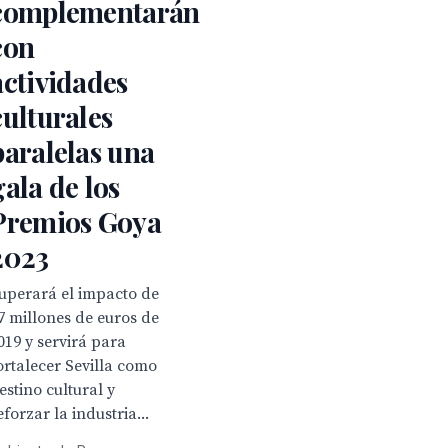
complementarán
con
actividades
culturales
paralelas una
gala de los
Premios Goya
2023
uperará el impacto de
7 millones de euros de
019 y servirá para
ortalecer Sevilla como
estino cultural y
eforzar la industria...