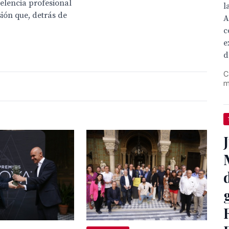
elencia profesional
l
sión que, detrás de
A
c
e
d
C
m