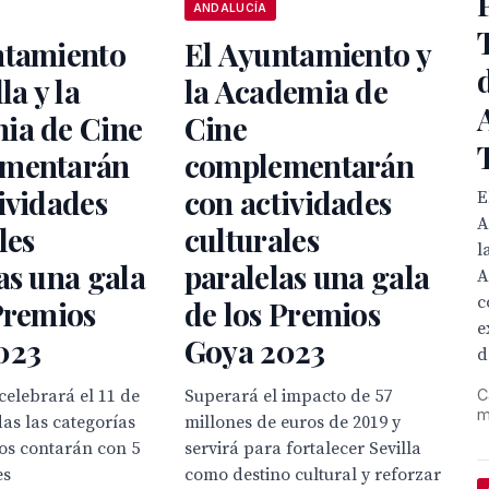
ANDALUCÍA
ntamiento
El Ayuntamiento y
la y la
la Academia de
ia de Cine
Cine
mentarán
complementarán
ividades
con actividades
E
A
les
culturales
l
as una gala
paralelas una gala
A
c
Premios
de los Premios
e
023
Goya 2023
d
C
 celebrará el 11 de
Superará el impacto de 57
m
das las categorías
millones de euros de 2019 y
os contarán con 5
servirá para fortalecer Sevilla
es
como destino cultural y reforzar