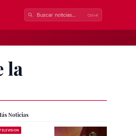
Ctrl+K
 la
ás Noticias
TELEVISION