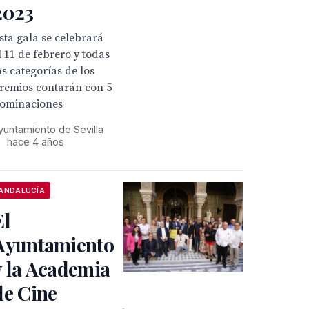
2023
sta gala se celebrará
l 11 de febrero y todas
as categorías de los
remios contarán con 5
ominaciones
yuntamiento de Sevilla
•
hace 4 años
ANDALUCÍA
El
Ayuntamiento
y la Academia
de Cine