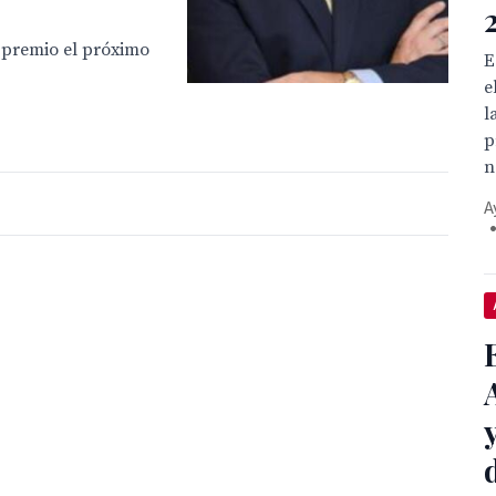
l premio el próximo
E
e
l
p
n
A