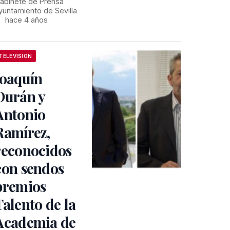
abinete de Prensa
yuntamiento de Sevilla
•
hace 4 años
TELEVISION
Joaquín
Durán y
Antonio
Ramírez,
reconocidos
con sendos
premios
Talento de la
Academia de