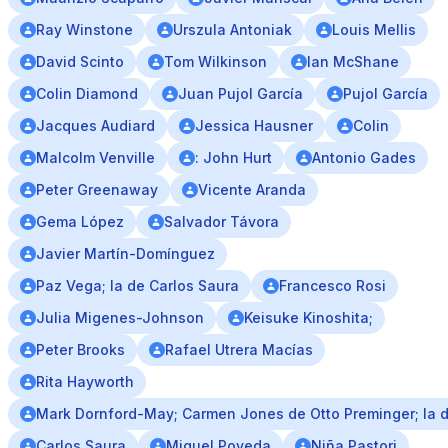
Ray Winstone
Urszula Antoniak
Louis Mellis
David Scinto
Tom Wilkinson
Ian McShane
Colin Diamond
Juan Pujol García
Pujol García
Jacques Audiard
Jessica Hausner
Colin
Malcolm Venville
: John Hurt
Antonio Gades
Peter Greenaway
Vicente Aranda
Gema López
Salvador Távora
Javier Martín-Domínguez
Paz Vega; la de Carlos Saura
Francesco Rosi
Julia Migenes-Johnson
Keisuke Kinoshita;
Peter Brooks
Rafael Utrera Macías
Rita Hayworth
Mark Dornford-May; Carmen Jones de Otto Preminger; la d
Carlos Saura
Miguel Poveda
Niña Pastori