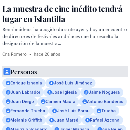
La muestra de cine inédito tendrá
lugar en Islantilla
Benalmádena ha acogido durante ayer y hoy un encuentro
de directores de festivales andaluces que ha resuelto la
designación de la muestra...
Cris Romero
•
hace 20 años
Personas
Enrique Iznaola
José Luis Jiménez
Juan Labrador
José Iglesia
Jaime Noguera
Juan Diego
Carmen Maura
Antonio Banderas
Fernando Trueba
José Luis Borau
Trueba
Melanie Griffith
Juan Marsé
Rafael Azcona
Maurizio Scaparro
Javier Mariscal
Ana Belen