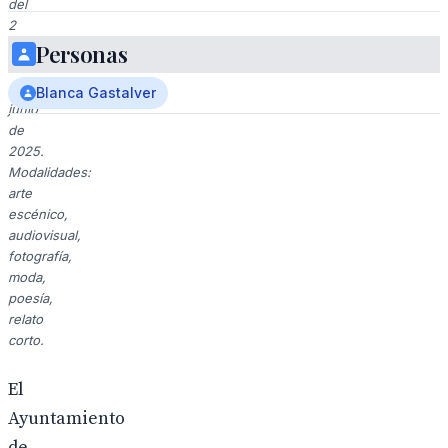
del
2
al
Personas
20
de
Blanca Gastalver
junio
de
2025.
Modalidades:
arte
escénico,
audiovisual,
fotografía,
moda,
poesía,
relato
corto.
El
Ayuntamiento
de