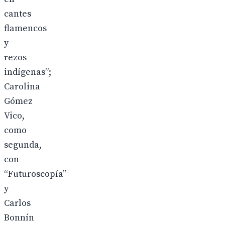
cantes
flamencos
y
rezos
indígenas”;
Carolina
Gómez
Vico,
como
segunda,
con
“Futuroscopía”
y
Carlos
Bonnín