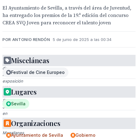
El Ayuntamiento de Sevilla, a través del área de Juventud,
ha entregado los premios de la 19.ª edición del concurso
CREA SVQ Joven para reconocer el talento joven
POR ANTONIO RENDÓN
5 de junio de 2025 a las 00:34
Misceláneas
Cartel
de
Festival de Cine Europeo
la
exposición
'19°
Lugares
CREA
SVQ
Sevilla
JOVEN'
en
el
Organizaciones
Foro
Magallanes,
Ayuntamiento de Sevilla
Gobierno