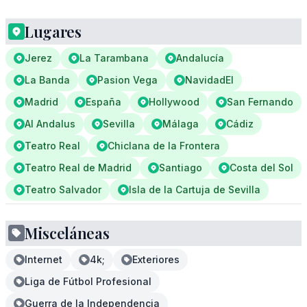
Lugares
Jerez
La Tarambana
Andalucía
La Banda
Pasion Vega
NavidadEl
Madrid
España
Hollywood
San Fernando
Al Andalus
Sevilla
Málaga
Cádiz
Teatro Real
Chiclana de la Frontera
Teatro Real de Madrid
Santiago
Costa del Sol
Teatro Salvador
Isla de la Cartuja de Sevilla
Misceláneas
Internet
4k;
Exteriores
Liga de Fútbol Profesional
Guerra de la Independencia