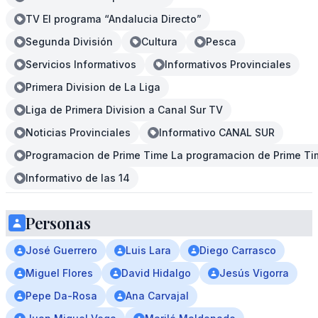
TV El programa “Andalucia Directo”
Segunda División
Cultura
Pesca
Servicios Informativos
Informativos Provinciales
Primera Division de La Liga
Liga de Primera Division a Canal Sur TV
Noticias Provinciales
Informativo CANAL SUR
Programacion de Prime Time La programacion de Prime Tim
Informativo de las 14
Personas
José Guerrero
Luis Lara
Diego Carrasco
Miguel Flores
David Hidalgo
Jesús Vigorra
Pepe Da-Rosa
Ana Carvajal