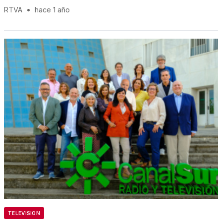
RTVA
•
hace 1 año
TELEVISION