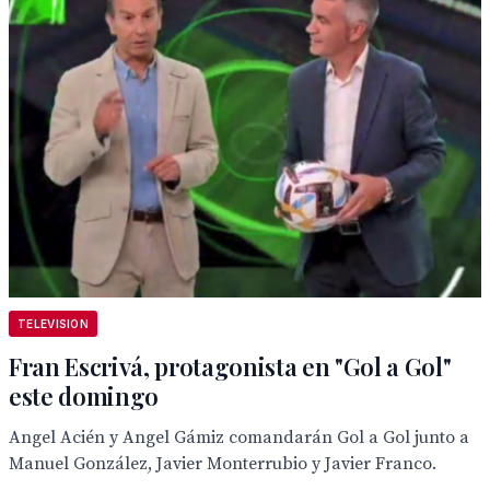
TELEVISION
Fran Escrivá, protagonista en "Gol a Gol"
este domingo
Angel Acién y Angel Gámiz comandarán Gol a Gol junto a
Manuel González, Javier Monterrubio y Javier Franco.