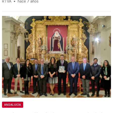
RTVA
•
hace 7 años
ANDALUCÍA