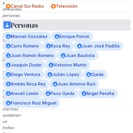
a
Canal Sur Radio
Televisión
diferentes
personas
en
Personas
un
evento
Manuel González
Enrique Ponce
formal.
Curro Romero
Roca Rey
Juan José Padilla
En
el
Juan Ramón Romero
Juan Bautista
primer
Joaquín Durán
Victorino Martín
cuadro,
dos
Diego Ventura
Julián López
Ojeda
hombres
Andrés Roca Rey
Juan Antonio Ruiz
saludan
con
Araceli Limón
Paco Ojeda
Ángel Peralta
una
sonrisa
Francisco Ruiz Miguel
mientras
sostienen
un
trofeo.