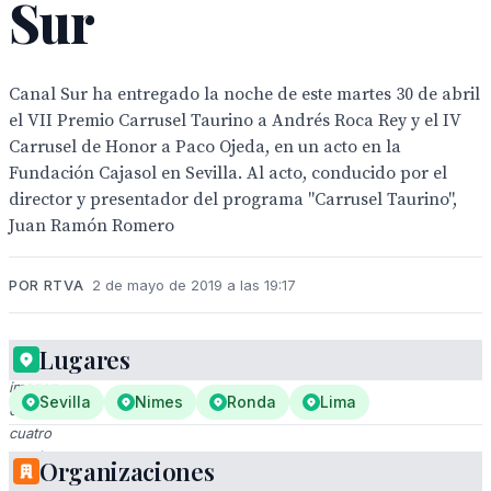
Sur
Canal Sur ha entregado la noche de este martes 30 de abril
el VII Premio Carrusel Taurino a Andrés Roca Rey y el IV
Carrusel de Honor a Paco Ojeda, en un acto en la
Fundación Cajasol en Sevilla. Al acto, conducido por el
director y presentador del programa "Carrusel Taurino",
Juan Ramón Romero
POR RTVA
2 de mayo de 2019 a las 19:17
Lugares
Una
imagen
Sevilla
Nimes
Ronda
Lima
de
cuatro
cuadros
Organizaciones
muestra