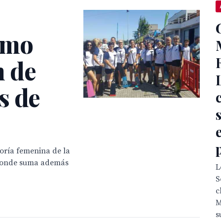
smo
n de
s de
oría femenina de la
, donde suma además
L
S
c
M
s