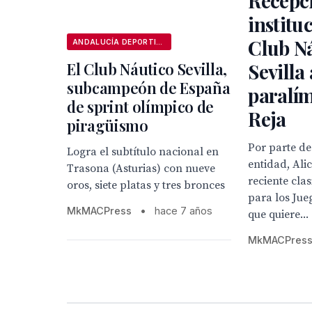
Recepc
institu
Club N
ANDALUCÍA DEPORTIVA
El Club Náutico Sevilla,
Sevilla 
subcampeón de España
paralím
de sprint olímpico de
Reja
piragüismo
Por parte de
Logra el subtítulo nacional en
entidad, Ali
Trasona (Asturias) con nueve
reciente cla
oros, siete platas y tres bronces
para los Jue
MkMACPress
•
hace 7 años
que quiere...
MkMACPres