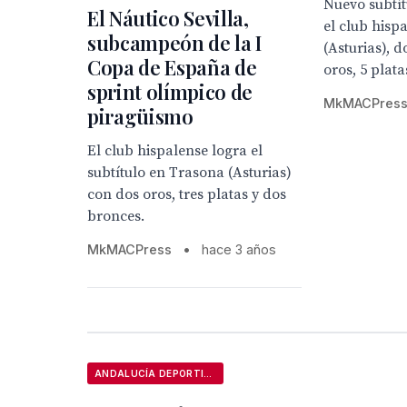
Nuevo subtít
El Náutico Sevilla,
el club hisp
subcampeón de la I
(Asturias), 
Copa de España de
oros, 5 plata
sprint olímpico de
MkMACPres
piragüismo
El club hispalense logra el
subtítulo en Trasona (Asturias)
con dos oros, tres platas y dos
bronces.
MkMACPress
•
hace 3 años
ANDALUCÍA DEPORTIVA