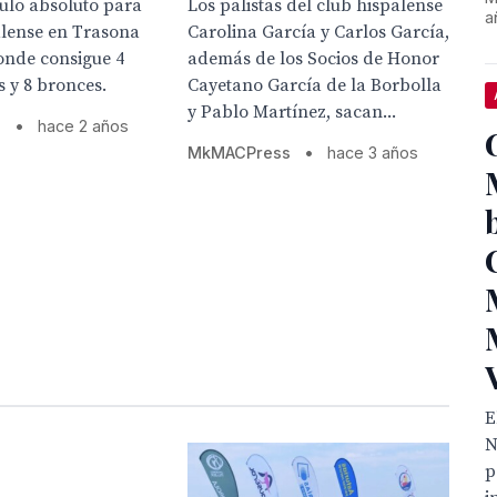
ulo absoluto para
Los palistas del club hispalense
a
alense en Trasona
Carolina García y Carlos García,
donde consigue 4
además de los Socios de Honor
s y 8 bronces.
Cayetano García de la Borbolla
y Pablo Martínez, sacan...
s
•
hace 2 años
MkMACPress
•
hace 3 años
E
N
p