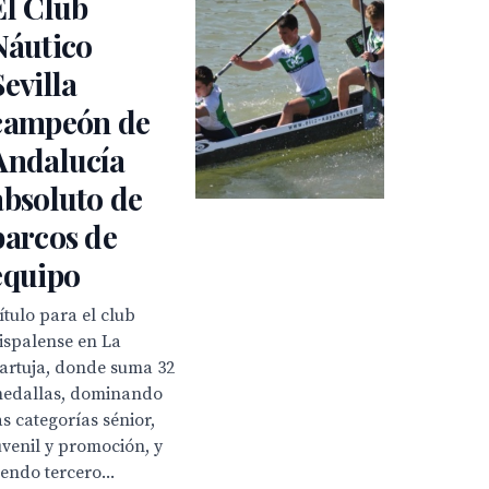
El Club
Náutico
Sevilla
campeón de
Andalucía
absoluto de
barcos de
equipo
ítulo para el club
ispalense en La
artuja, donde suma 32
edallas, dominando
as categorías sénior,
uvenil y promoción, y
iendo tercero...