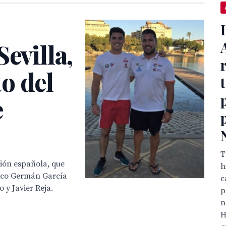
evilla,
o del
e
T
ción española, que
h
nico Germán García
c
 y Javier Reja.
p
n
H