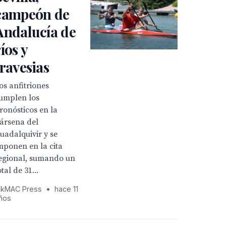
campeón de
Andalucía de
ríos y
travesias
os anfitriones
umplen los
ronósticos en la
ársena del
uadalquivir y se
mponen en la cita
egional, sumando un
otal de 31...
kMAC Press
•
hace 11
ños