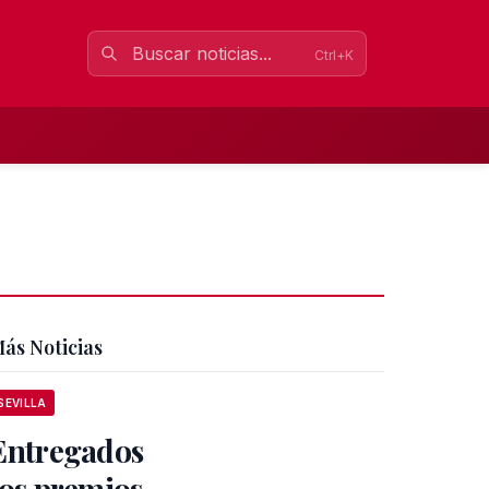
Ctrl+K
ás Noticias
SEVILLA
Entregados
los premios