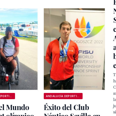
T
h
C
m
ANDALUCÍA DEPORTIVA
ANDALUCÍA DEPORTIVA
l
el Mundo
Éxito del Club
j
s
nt olímpico
Náutico Sevilla en