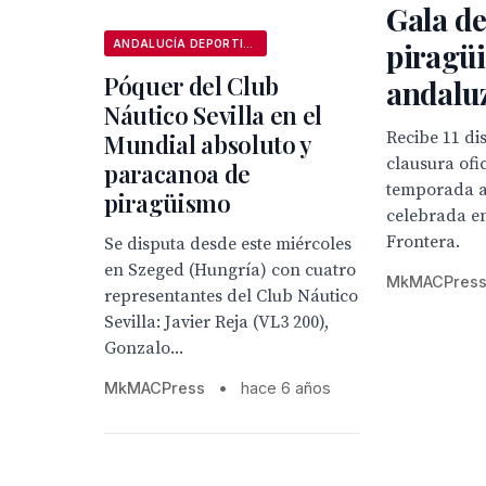
Gala de
piragü
ANDALUCÍA DEPORTIVA
Póquer del Club
andalu
Náutico Sevilla en el
Recibe 11 di
Mundial absoluto y
clausura ofic
paracanoa de
temporada a
piragüismo
celebrada en
Frontera.
Se disputa desde este miércoles
en Szeged (Hungría) con cuatro
MkMACPres
representantes del Club Náutico
Sevilla: Javier Reja (VL3 200),
Gonzalo...
MkMACPress
•
hace 6 años