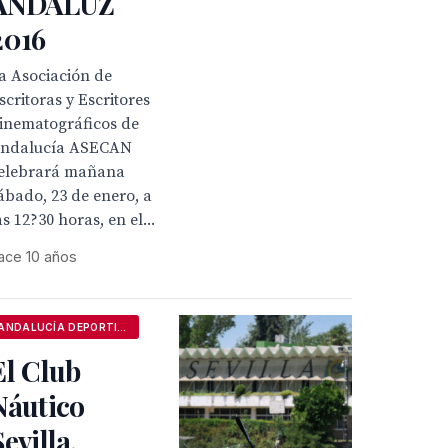
ANDALUZ
2016
a Asociación de
scritoras y Escritores
inematográficos de
ndalucía ASECAN
elebrará mañana
ábado, 23 de enero, a
as 12?30 horas, en el...
ace 10 años
ANDALUCÍA DEPORTIVA
El Club
Náutico
Sevilla,