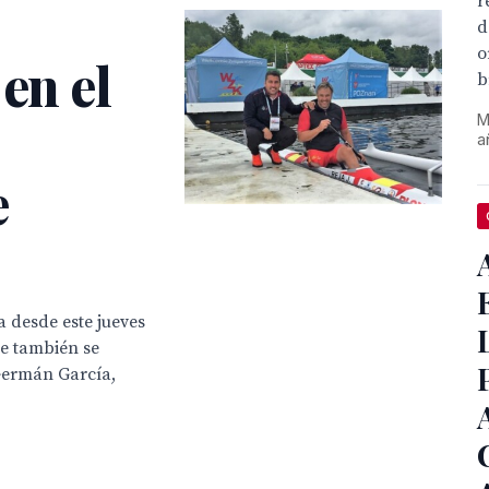
r
d
o
en el
b
M
a
e
pa desde este jueves
de también se
 Germán García,