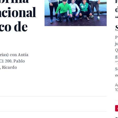
acional
co de
P
j
Q
rias) con Antía
g
C1 200. Pablo
“
, Ricardo
S
e
A
1