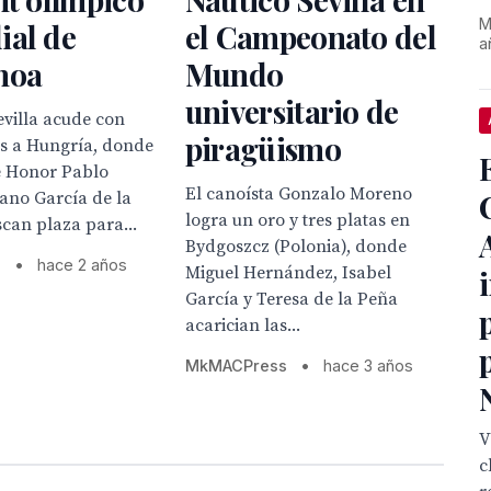
M
ial de
el Campeonato del
a
noa
Mundo
universitario de
evilla acude con
piragüismo
as a Hungría, donde
de Honor Pablo
El canoísta Gonzalo Moreno
ano García de la
logra un oro y tres platas en
can plaza para...
Bydgoszcz (Polonia), donde
s
•
hace 2 años
Miguel Hernández, Isabel
García y Teresa de la Peña
acarician las...
MkMACPress
•
hace 3 años
V
c