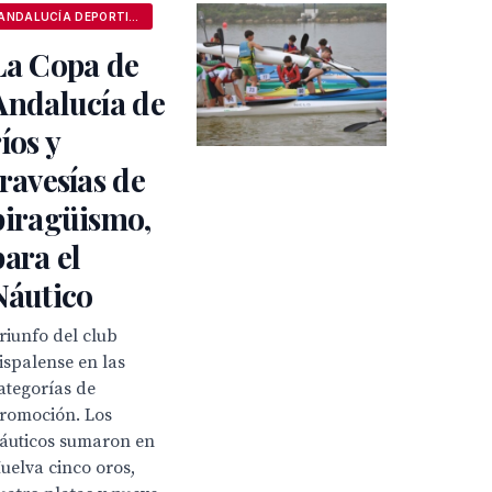
ANDALUCÍA DEPORTIVA
La Copa de
Andalucía de
ríos y
travesías de
piragüismo,
para el
Náutico
riunfo del club
ispalense en las
ategorías de
romoción. Los
áuticos sumaron en
uelva cinco oros,