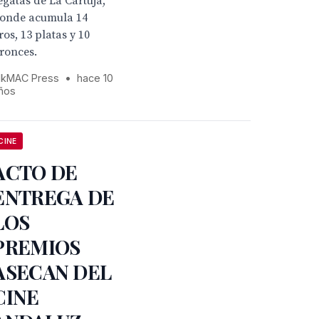
egatas de La Cartuja,
onde acumula 14
ros, 13 platas y 10
ronces.
kMAC Press
•
hace 10
ños
CINE
ACTO DE
ENTREGA DE
LOS
PREMIOS
ASECAN DEL
CINE