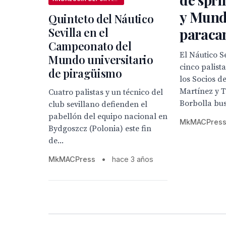
y Mund
Quinteto del Náutico
Sevilla en el
paraca
Campeonato del
El Náutico S
Mundo universitario
cinco palist
de piragüismo
los Socios 
Martínez y T
Cuatro palistas y un técnico del
Borbolla bus
club sevillano defienden el
pabellón del equipo nacional en
MkMACPres
Bydgoszcz (Polonia) este fin
de...
MkMACPress
•
hace 3 años