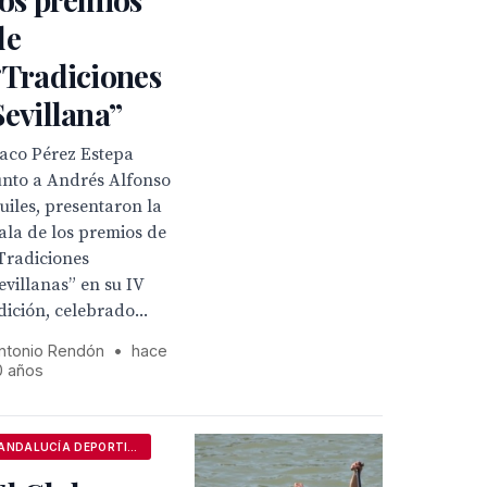
de
“Tradiciones
Sevillana”
aco Pérez Estepa
unto a Andrés Alfonso
uiles, presentaron la
ala de los premios de
Tradiciones
evillanas” en su IV
dición, celebrado...
ntonio Rendón
•
hace
0 años
ANDALUCÍA DEPORTIVA