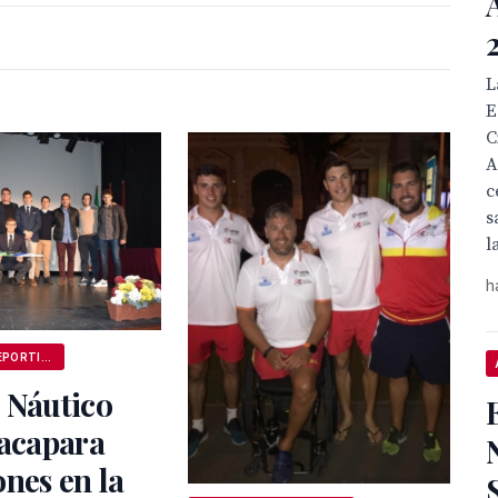
L
E
C
A
c
s
l
h
ANDALUCÍA DEPORTIVA
 Náutico
 acapara
nes en la