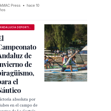
kMAC Press
•
hace 10
ños
ANDALUCÍA DEPORTIVA
El
Campeonato
Andaluz de
invierno de
piragüismo,
para el
Náutico
ictoria absoluta por
lubes en el campo de