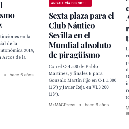
l
ANDALUCÍA DEPORTIVA
ismo
Sexta plaza para el
z
Club Náutico
Sevilla en el
stinciones en la
Mundial absoluto
ial de la
L
utonómica 2019,
de piragüismo
c
 Arcos de la
p
Con el C-4 500 de Pablo
d
Martínez, y finales B para
s
•
hace 6 años
G
Gonzalo Martín Fijo en C-1 1.000
i
(15º) y Javier Reja en VL3 200
r
(18º).
t
MkMACPress
•
hace 6 años
M
a