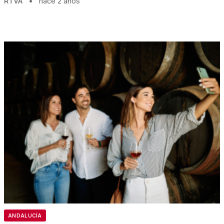
RTVA
•
hace 2 años
ANDALUCÍA