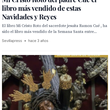
libro más vendido de estas
Navidades y Reyes
El libro Mi Cristo Roto del sacerdote jesuita Ramon Cué , ha
sido el libro más vendido de la Semana Santa entre...
Sevillapress
•
hace 3 años