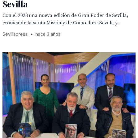
Sevilla
Con el 2023 una nueva edición de Gran Poder de Sevilla,
crónica de la santa Misión y de Como llora Sevilla y...
Sevillapress
•
hace 3 años