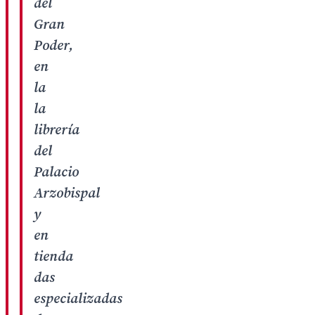
del
Gran
Poder,
en
la
la
librería
del
Palacio
Arzobispal
y
en
tienda
das
especializadas