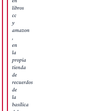
en
libros
cc
y
amazon
,
en
la
propia
tienda
de
recuerdos
de
la
basílica