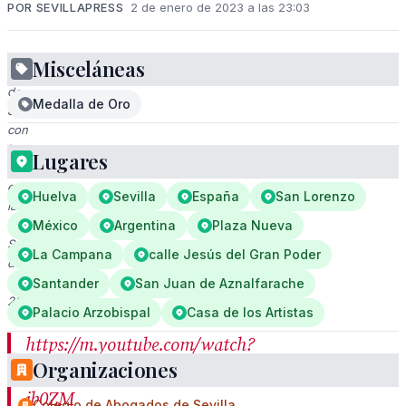
POR SEVILLAPRESS
2 de enero de 2023 a las 23:03
Misceláneas
Estatua
de
Medalla de Oro
Jesús
con
la
Lugares
cruz
en
Huelva
Sevilla
España
San Lorenzo
la
Semana
México
Argentina
Plaza Nueva
Santa
La Campana
calle Jesús del Gran Poder
de
Sevilla,
Santander
San Juan de Aznalfarache
2021.
Palacio Arzobispal
Casa de los Artistas
https://m.youtube.com/watch?
Organizaciones
v=dPAHf-
jb0ZM
Colegio de Abogados de Sevilla