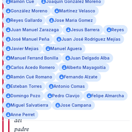
Ramón Cué
Joaquín González Moreno
de
González Moreno
Martínez Velasco
la
Reyes Gallardo
Jose Maria Gomez
santa
Juan Manuel Zarazaga
Jesus Barrera
Reyes
Misión
José Manuel Peña
Juan José Rodríguez Mejías
y
Javier Mejias
Manuel Aguera
de
Como
Manuel Ferrand Bonilla
Juan Delgado Alba
llora
Carlos Acedo Romero
Alberto Mayagoitía
Sevilla
Ramón Cué Romano
Fernando Alzate
y
Esteban Torres
Antonio Comas
Mi
Domingo Pozo
Pedro Clavijo
Felipe Almarcha
Cristo
Miguel Salvatierra
Jose Campana
Roto
Anne Perret
del
padre