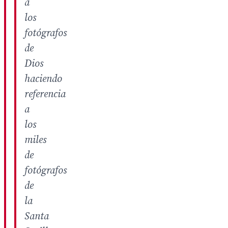
a
los
fotógrafos
de
Dios
haciendo
referencia
a
los
miles
de
fotógrafos
de
la
Santa