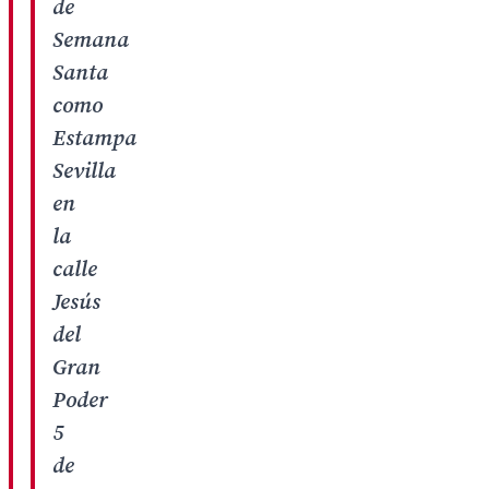
de
Semana
Santa
como
Estampa
Sevilla
en
la
calle
Jesús
del
Gran
Poder
5
de