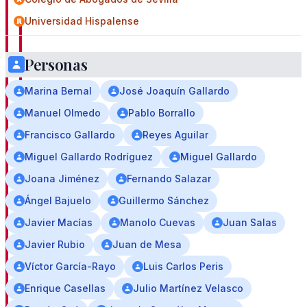
Universidad Hispalense
Personas
Con
Marina Bernal
José Joaquín Gallardo
el
2023
Manuel Olmedo
Pablo Borrallo
una
Francisco Gallardo
Reyes Aguilar
nueva
Miguel Gallardo Rodríguez
Miguel Gallardo
edición
Joana Jiménez
Fernando Salazar
de
Ángel Bajuelo
Guillermo Sánchez
Gran
Javier Macías
Manolo Cuevas
Juan Salas
Poder
Javier Rubio
Juan de Mesa
de
Víctor García-Rayo
Luis Carlos Peris
Sevilla,
Enrique Casellas
Julio Martínez Velasco
crónica