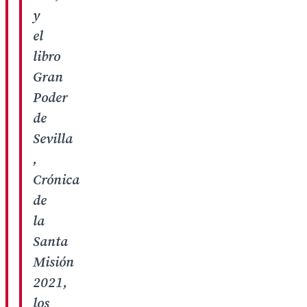
y
el
libro
Gran
Poder
de
Sevilla
,
Crónica
de
la
Santa
Misión
2021,
los