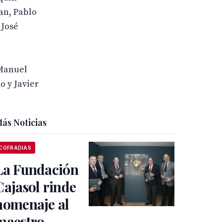
an, Pablo
 José
 Manuel
 y Javier
ás Noticias
COFRADIAS
La Fundación
Cajasol rinde
homenaje al
maestro