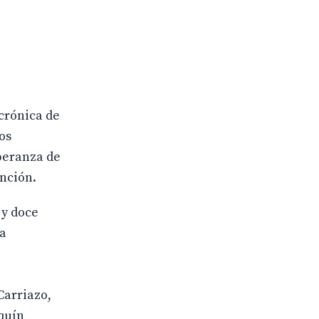
 crónica de
os
speranza de
unción.
 y doce
la
Carriazo,
aquín