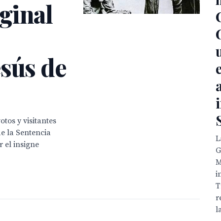
ginal
esús de
tos y visitantes
de la Sentencia
L
 el insigne
G
M
i
T
r
l