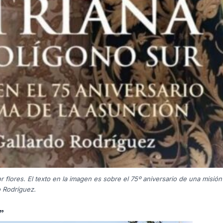
flores. El texto en la imagen es sobre el 75º aniversario de una misión
o Rodríguez.
”