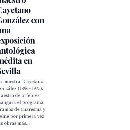
Cayetano
González con
una
exposición
antológica
inédita en
Sevilla
a muestra “Cayetano
onzález (1896–1975).
aestro de orfebres”
naugura el programa
ramos de Cuaresma y
eúne por primera vez
as obras más...