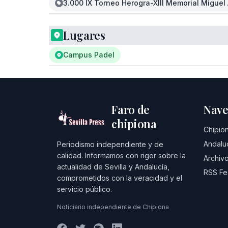
3.000 IX Torneo Herogra-XIII Memorial Miguel 
Lugares
Campus Padel
Faro de
Nave
chipiona
Chipio
Andalu
Periodismo independiente y de
calidad. Informamos con rigor sobre la
Archivo
actualidad de Sevilla y Andalucía,
RSS F
comprometidos con la veracidad y el
servicio público.
Noticiario independiente de Chipiona