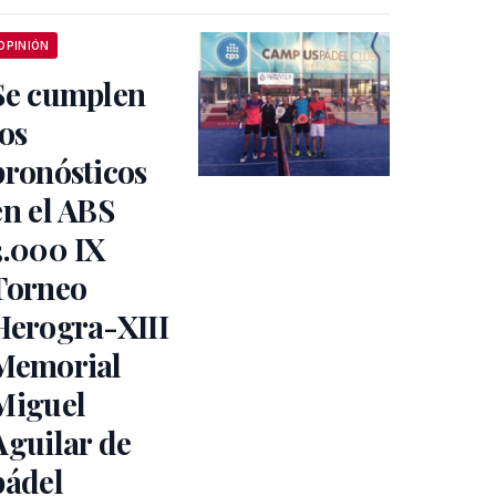
OPINIÓN
Se cumplen
los
pronósticos
en el ABS
3.000 IX
Torneo
Herogra-XIII
Memorial
Miguel
Aguilar de
pádel