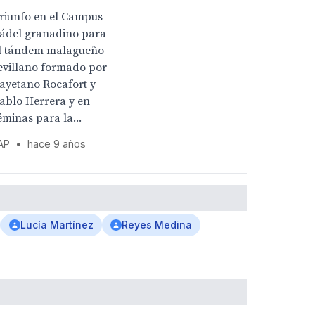
riunfo en el Campus
ádel granadino para
l tándem malagueño-
evillano formado por
ayetano Rocafort y
ablo Herrera y en
éminas para la...
AP
•
hace 9 años
Lucía Martínez
Reyes Medina