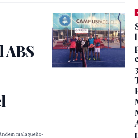
el ABS
l
 tándem malagueño-