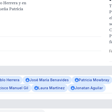
o Herrera y en
T
ueña Patricia
P
e
s
C
P
f
F
blo Herrera
José María Benavides
Patricia Mowbray
cisco Manuel Gil
Laura Martínez
Jonatan Aguilar