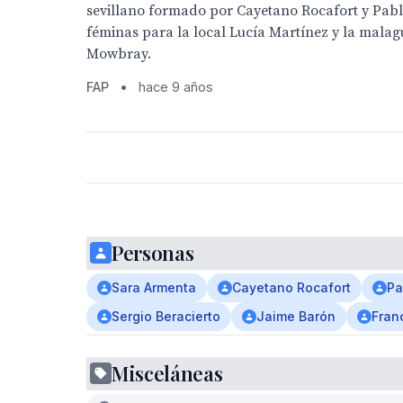
sevillano formado por Cayetano Rocafort y Pabl
féminas para la local Lucía Martínez y la malag
Mowbray.
FAP
•
hace 9 años
Personas
Sara Armenta
Cayetano Rocafort
Pa
Sergio Beracierto
Jaime Barón
Fran
Misceláneas