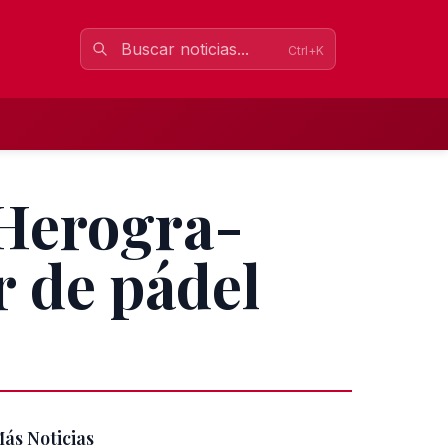
Ctrl+K
 Herogra-
r de pádel
ás Noticias