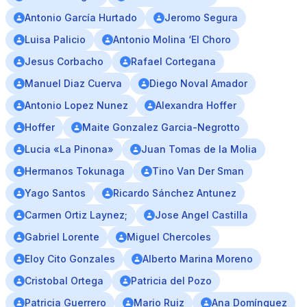
Antonio García Hurtado
Jeromo Segura
Luisa Palicio
Antonio Molina ‘El Choro
Jesus Corbacho
Rafael Cortegana
Manuel Diaz Cuerva
Diego Noval Amador
Antonio Lopez Nunez
Alexandra Hoffer
Hoffer
Maite Gonzalez Garcia-Negrotto
Lucia «La Pinona»
Juan Tomas de la Molia
Hermanos Tokunaga
Tino Van Der Sman
Yago Santos
Ricardo Sánchez Antunez
Carmen Ortiz Laynez;
Jose Angel Castilla
Gabriel Lorente
Miguel Chercoles
Eloy Cito Gonzales
Alberto Marina Moreno
Cristobal Ortega
Patricia del Pozo
Patricia Guerrero
Mario Ruiz
Ana Domínguez