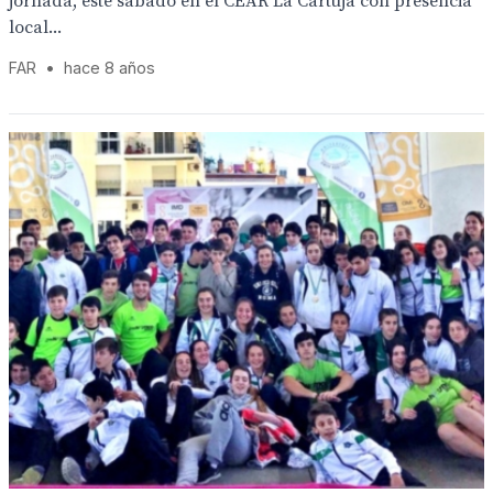
jornada, este sábado en el CEAR La Cartuja con presencia
local...
FAR
•
hace 8 años