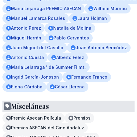
Maria Lejarraga PREMIO ASECAN
Wilhem Murnau
Manuel Lamarca Rosales
Laura Hojman
Antonio Pérez
Natalia de Molina
Miguel Herrán
Pablo Cervantes
Juan Miguel del Castillo
Juan Antonio Bermúdez
Antonio Cuesta
Alberto Felez
Maria Lejarraga ' de Summer Films;
Ingrid García-Jonsson
Fernando Franco
Elena Córdoba
César Llerena
Misceláneas
Premio Asecan Película
Premios
Premios ASECAN del Cine Andaluz