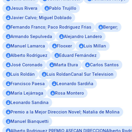
Jesus Rivera
Pablo Trujillo
Javier Calvo; Miguel Doblado
Fernando Franco; Paco Rodriguez Frias
Berger;
Armando Sepulveda
Alejandro Landero
Manuel Lamarca
Flooxer
Luis Millan
Alberto Rodríguez
Eduard Fernández
José Coronado
Marta Etura
Carlos Santos
Luis Roldán
Luis RoldanCanal Sur Television
Francisco Paesa
Leonardo Sardiña
María Lejárraga
Rosa Montero
Leonardo Sandina
Premio a la Mejor Direccion Novel; Natalia de Molina
Manuel Bianquetti
Alberto Rodriguez PREMIO ASECAN DIRECCIONAlberto Rodr