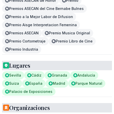
Premios ASECAN de Honor
Premio
Premios ASECAN del Cine Bernabe Bulnes
Premio a la Mejor Labor de Difusion
Premio Aisge Interpretacion Femenina
Premios ASECAN
Premio Musica Original
Premio Cortometraje
Premio Libro de Cine
Premio Industria
Lugares
Sevilla
Cádiz
Granada
Andalucía
Suiza
España
Madrid
Parque Natural
Palacio de Exposiciones
Organizaciones