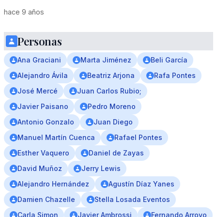
hace 9 años
Personas
Ana Graciani
Marta Jiménez
Beli García
Alejandro Ávila
Beatriz Arjona
Rafa Pontes
José Mercé
Juan Carlos Rubio;
Javier Paisano
Pedro Moreno
Antonio Gonzalo
Juan Diego
Manuel Martín Cuenca
Rafael Pontes
Esther Vaquero
Daniel de Zayas
David Muñoz
Jerry Lewis
Alejandro Hernández
Agustín Díaz Yanes
Damien Chazelle
Stella Losada Eventos
Carla Simon
Javier Ambrossi
Fernando Arroyo