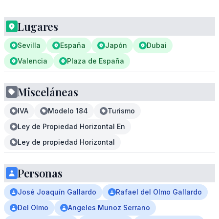
Lugares
Sevilla
España
Japón
Dubai
Valencia
Plaza de España
Misceláneas
IVA
Modelo 184
Turismo
Ley de Propiedad Horizontal En
Ley de propiedad Horizontal
Personas
José Joaquín Gallardo
Rafael del Olmo Gallardo
Del Olmo
Angeles Munoz Serrano